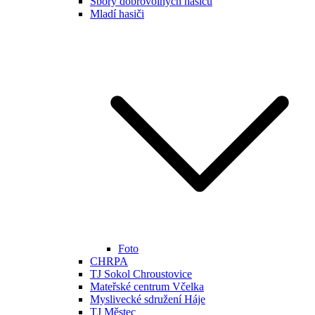
Sbory dobrovolných hasičů
Mladí hasiči
Foto
CHRPA
TJ Sokol Chroustovice
Mateřské centrum Včelka
Myslivecké sdružení Háje
TJ Městec