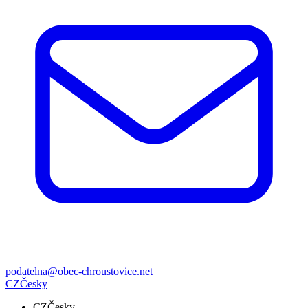
podatelna@obec-chroustovice.net
CZ
Česky
CZ
Česky