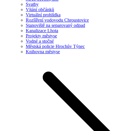
Svatby
Vítání občánků
Virtuální prohlídka
Rozšíření vodovodu Chroustovice
Stanoviště na separovaný odpad
Kanalizace Lhota
Projekty městyse
Vodné a stočné
Městská policie Hrochův Týnec
Knihovna městyse