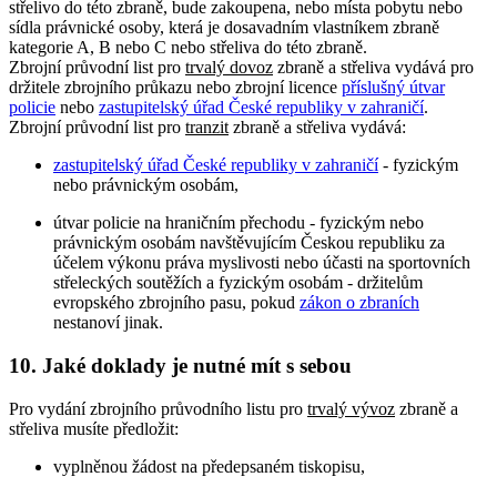
střelivo do této zbraně, bude zakoupena, nebo místa pobytu nebo
sídla právnické osoby, která je dosavadním vlastníkem zbraně
kategorie A, B nebo C nebo střeliva do této zbraně.
Zbrojní průvodní list pro
trvalý dovoz
zbraně a střeliva vydává pro
držitele zbrojního průkazu nebo zbrojní licence
příslušný útvar
policie
nebo
zastupitelský úřad České republiky v zahraničí
.
Zbrojní průvodní list pro
tranzit
zbraně a střeliva vydává:
zastupitelský úřad České republiky v zahraničí
- fyzickým
nebo právnickým osobám,
útvar policie na hraničním přechodu - fyzickým nebo
právnickým osobám navštěvujícím Českou republiku za
účelem výkonu práva myslivosti nebo účasti na sportovních
střeleckých soutěžích a fyzickým osobám - držitelům
evropského zbrojního pasu, pokud
zákon o zbraních
nestanoví jinak.
10. Jaké doklady je nutné mít s sebou
Pro vydání zbrojního průvodního listu pro
trvalý vývoz
zbraně a
střeliva musíte předložit:
vyplněnou žádost na předepsaném tiskopisu,