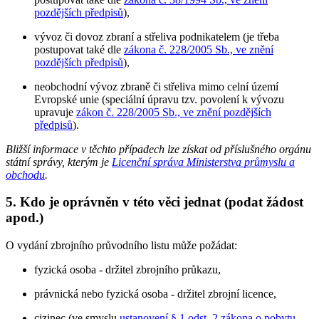
pozdějších předpisů
),
vývoz či dovoz zbraní a střeliva podnikatelem (je třeba
postupovat také dle
zákona č. 228/2005 Sb., ve znění
pozdějších předpisů
),
neobchodní vývoz zbraně či střeliva mimo celní území
Evropské unie (speciální úpravu tzv. povolení k vývozu
upravuje
zákon č. 228/2005 Sb., ve znění pozdějších
předpisů
).
Bližší informace v těchto případech lze získat od příslušného orgánu
státní správy, kterým je
Licenční správa Ministerstva průmyslu a
obchodu
.
5. Kdo je oprávněn v této věci jednat (podat žádost
apod.)
O vydání zbrojního průvodního listu může požádat:
fyzická osoba - držitel zbrojního průkazu,
právnická nebo fyzická osoba - držitel zbrojní licence,
cizinec (ve smyslu
ustanovení § 1 odst. 2 zákona o pobytu