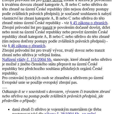
k trvalému dovozu zbraně kategorie A, B nebo C nebo střeliva do
této zbraně na území České republiky (tím nejsou dotčeny postupy
podle zvláštních právních předpisů); je současně souhlasem k nabytí
vlastnictví ke zbrani kategorie A, B nebo C nebo střeliva do této
zbraně mimo území České republiky - viz
§ 45 zákona o zbraních
.
Zbrojní průvodní list pro
tranzit
je povolením dočasně dovézt, držet
nebo nosit na území České republiky nebo provézt územím České
republiky zbraň kategorie A, B nebo C nebo střelivo do této zbraně
(tím nejsou dotčeny postupy podle zvláštních právních předpisů) -
viz
§ 46 zákona o zbraních
.
Zbrojní průvodní list pro trvalý vývoz, trvalý dovoz nebo tranzit
zbraní nebo střeliva je veřejná listina.
Nařízení vlády č. 151/2004 Sb.
stanovuje, které zbraně nebo střelivo
je možné z jiného členského státu přepravit na území České
republiky bez předchozího souhlasu příslušných orgánů České
republiky.
Pro cestování fyzických osob se zbraněmi a střelivem po území
Evropské unie se použije evropský zbrojní pas.
.....
Odkazuje-li se v souvislosti s dovozem, vývozem či tranzitem zbraní
nebo střeliva na postup podle zvláštních právních předpisů, jde
především o případy:
daná zbraň či střelivo je vojenským materiálem (je třeba
postupovat také dle
zákona č. 38/1994 Sb., ve znění