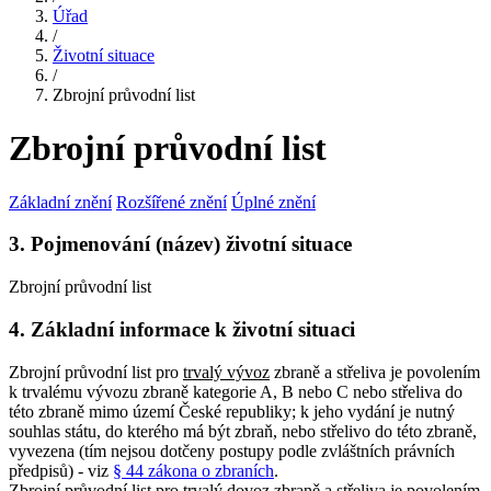
Úřad
/
Životní situace
/
Zbrojní průvodní list
Zbrojní průvodní list
Základní znění
Rozšířené znění
Úplné znění
3. Pojmenování (název) životní situace
Zbrojní průvodní list
4. Základní informace k životní situaci
Zbrojní průvodní list pro
trvalý vývoz
zbraně a střeliva je povolením
k trvalému vývozu zbraně kategorie A, B nebo C nebo střeliva do
této zbraně mimo území České republiky; k jeho vydání je nutný
souhlas státu, do kterého má být zbraň, nebo střelivo do této zbraně,
vyvezena (tím nejsou dotčeny postupy podle zvláštních právních
předpisů) - viz
§ 44 zákona o zbraních
.
Zbrojní průvodní list pro
trvalý dovoz
zbraně a střeliva je povolením