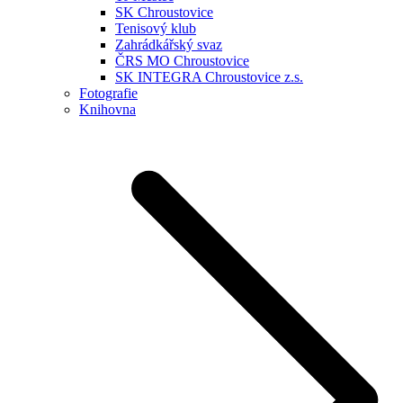
SK Chroustovice
Tenisový klub
Zahrádkářský svaz
ČRS MO Chroustovice
SK INTEGRA Chroustovice z.s.
Fotografie
Knihovna