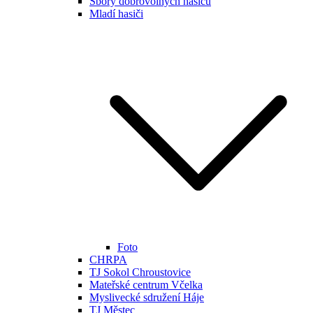
Sbory dobrovolných hasičů
Mladí hasiči
Foto
CHRPA
TJ Sokol Chroustovice
Mateřské centrum Včelka
Myslivecké sdružení Háje
TJ Městec