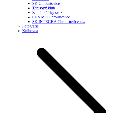
SK Chroustovice
Tenisový klub
Zahrádkářský svaz
ČRS MO Chroustovice
SK INTEGRA Chroustovice z.s.
Fotografie
Knihovna