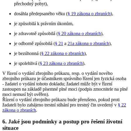
přechodný pobyt),
dosáhla předepsaného věku (
§ 19 zákona o zbraních
),
je způsobilá k právním úkonům,
je zdravotně způsobilá (
§ 20 zákona o zbraních
),
je odborně způsobilá (
§ 21
a
21a zákona o zbraních
),
je bezúhonná (
§ 22 zákona o zbraních
),
je spolehlivá (
§ 23 zákona o zbraních
).
V řízení o vydání zbrojního průkazu, resp. o vydání nového
zbrojního průkazu je účastníkem správního řízení jen fyzická osoba
- žadatel o vydání tohoto dokladu; žadatel může být v řízení
zastoupen na základě písemné plné moci (podpis zmocnitele na plné
moci nemusí být ověřen).
Řízení o vydání zbrojního průkazu bude přerušeno, pokud proti
žadateli bylo zahájeno trestní stíhání pro trestný čin uvedený v
§ 22
zákona o zbraních
.
6. Jaké jsou podmínky a postup pro řešení životní
situace