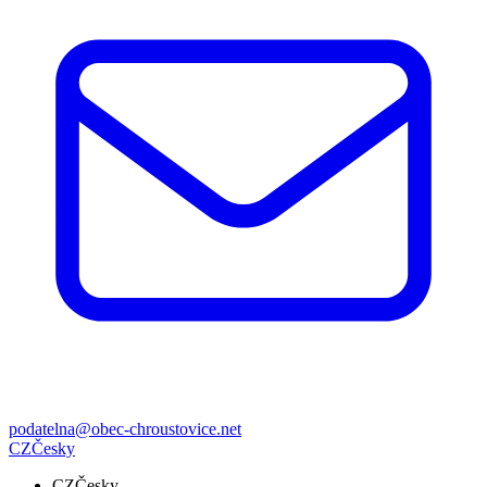
podatelna@obec-chroustovice.net
CZ
Česky
CZ
Česky