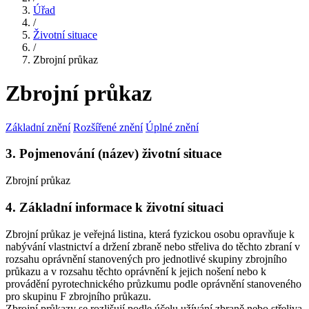
Úřad
/
Životní situace
/
Zbrojní průkaz
Zbrojní průkaz
Základní znění
Rozšířené znění
Úplné znění
3. Pojmenování (název) životní situace
Zbrojní průkaz
4. Základní informace k životní situaci
Zbrojní průkaz je veřejná listina, která fyzickou osobu opravňuje k
nabývání vlastnictví a držení zbraně nebo střeliva do těchto zbraní v
rozsahu oprávnění stanovených pro jednotlivé skupiny zbrojního
průkazu a v rozsahu těchto oprávnění k jejich nošení nebo k
provádění pyrotechnického průzkumu podle oprávnění stanoveného
pro skupinu F zbrojního průkazu.
Zbrojní průkazy se rozlišují podle účelu užívání zbraně nebo střeliva