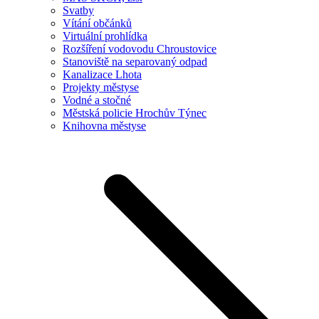
Svatby
Vítání občánků
Virtuální prohlídka
Rozšíření vodovodu Chroustovice
Stanoviště na separovaný odpad
Kanalizace Lhota
Projekty městyse
Vodné a stočné
Městská policie Hrochův Týnec
Knihovna městyse