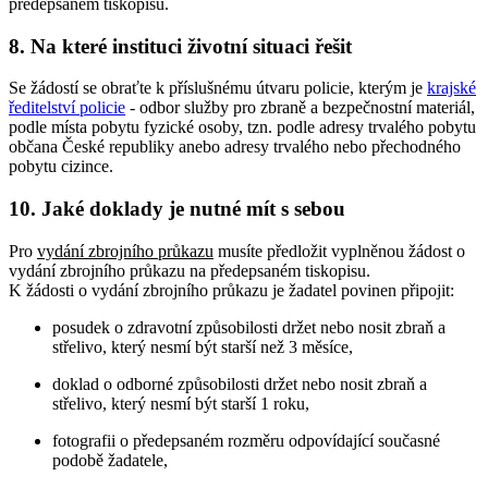
předepsaném tiskopisu.
8. Na které instituci životní situaci řešit
Se žádostí se obraťte k příslušnému útvaru policie, kterým je
krajské
ředitelství policie
- odbor služby pro zbraně a bezpečnostní materiál,
podle místa pobytu fyzické osoby, tzn. podle adresy trvalého pobytu
občana České republiky anebo adresy trvalého nebo přechodného
pobytu cizince.
10. Jaké doklady je nutné mít s sebou
Pro
vydání zbrojního průkazu
musíte předložit vyplněnou žádost o
vydání zbrojního průkazu na předepsaném tiskopisu.
K žádosti o vydání zbrojního průkazu je žadatel povinen připojit:
posudek o zdravotní způsobilosti držet nebo nosit zbraň a
střelivo, který nesmí být starší než 3 měsíce,
doklad o odborné způsobilosti držet nebo nosit zbraň a
střelivo, který nesmí být starší 1 roku,
fotografii o předepsaném rozměru odpovídající současné
podobě žadatele,