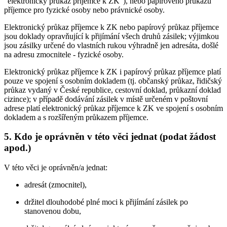
"elektronický průkaz příjemce k ZK"), nebo papírového průkazu
příjemce pro fyzické osoby nebo právnické osoby.
Elektronický průkaz příjemce k ZK nebo papírový průkaz příjemce
jsou doklady opravňující k přijímání všech druhů zásilek; výjimkou
jsou zásilky určené do vlastních rukou výhradně jen adresáta, došlé
na adresu zmocnitele - fyzické osoby.
Elektronický průkaz příjemce k ZK i papírový průkaz příjemce platí
pouze ve spojení s osobním dokladem (tj. občanský průkaz, řidičský
průkaz vydaný v České republice, cestovní doklad, průkazní doklad
cizince); v případě dodávání zásilek v místě určeném v poštovní
adrese platí elektronický průkaz příjemce k ZK ve spojení s osobním
dokladem a s rozšířeným průkazem příjemce.
5. Kdo je oprávněn v této věci jednat (podat žádost
apod.)
V této věci je oprávněn/a jednat:
adresát (zmocnitel),
držitel dlouhodobé plné moci k přijímání zásilek po
stanovenou dobu,