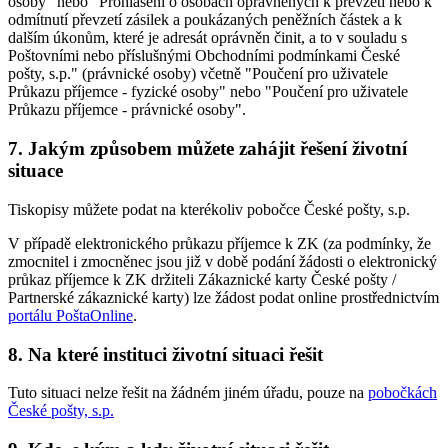
osoby" nebo "Prohlášení o osobách oprávněných k převzetí nebo k
odmítnutí převzetí zásilek a poukázaných peněžních částek a k
dalším úkonům, které je adresát oprávněn činit, a to v souladu s
Poštovními nebo příslušnými Obchodními podmínkami České
pošty, s.p." (právnické osoby) včetně "Poučení pro uživatele
Průkazu příjemce - fyzické osoby" nebo "Poučení pro uživatele
Průkazu příjemce - právnické osoby".
7. Jakým způsobem můžete zahájit řešení životní
situace
Tiskopisy můžete podat na kterékoliv pobočce České pošty, s.p.
V případě elektronického průkazu příjemce k ZK (za podmínky, že
zmocnitel i zmocněnec jsou již v době podání žádosti o elektronický
průkaz příjemce k ZK držiteli Zákaznické karty České pošty /
Partnerské zákaznické karty) lze žádost podat online prostřednictvím
portálu PoštaOnline
.
8. Na které instituci životní situaci řešit
Tuto situaci nelze řešit na žádném jiném úřadu, pouze na
pobočkách
České pošty, s.p.