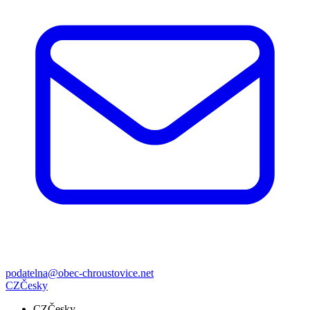
podatelna@obec-chroustovice.net
CZ
Česky
CZ
Česky