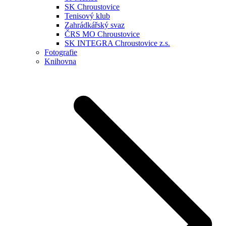
SK Chroustovice
Tenisový klub
Zahrádkářský svaz
ČRS MO Chroustovice
SK INTEGRA Chroustovice z.s.
Fotografie
Knihovna