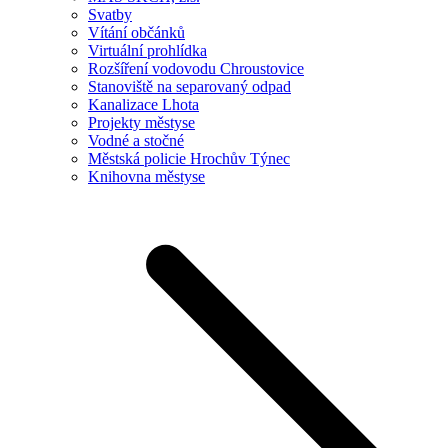
Svatby
Vítání občánků
Virtuální prohlídka
Rozšíření vodovodu Chroustovice
Stanoviště na separovaný odpad
Kanalizace Lhota
Projekty městyse
Vodné a stočné
Městská policie Hrochův Týnec
Knihovna městyse