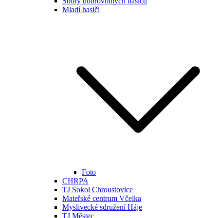
Sbory dobrovolných hasičů
Mladí hasiči
Foto
CHRPA
TJ Sokol Chroustovice
Mateřské centrum Včelka
Myslivecké sdružení Háje
TJ Městec