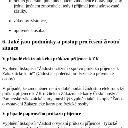
držitel generální plné moci, která zmocněnce opravňuje, aby
jednal jménem zmocnitele, tedy i přijímal jemu adresované
zásilky,
zákonný zástupce,
oprávněná osoba.
6. Jaké jsou podmínky a postup pro řešení životní
situace
V případě elektronického průkazu příjemce k ZK
Vyplnění tiskopisu "Žádost o zřízení / správu průkazu příjemce k
Zákaznické kartě" (žádost je společná pro fyzické a právnické
osoby).
V případě, že zmocněnec není v době podání žádosti o elektronický
průkaz příjemce k ZK držitelem Zákaznické karty České pošty /
Partnerské zákaznické karty, musí být vyplněn také tiskopis "Žádost
o vystavení Zákaznické karty pro fyzické osoby".
V případě papírového průkazu příjemce
Vyplnění tiskopisů "Žádost o vydání průkazu příjemce - fyzické