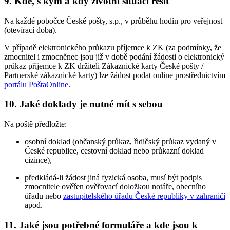
9. Kde, s kým a kdy životní situaci řešit
Na každé pobočce České pošty, s.p., v průběhu hodin pro veřejnost
(otevírací doba).
V případě elektronického průkazu příjemce k ZK (za podmínky, že
zmocnitel i zmocněnec jsou již v době podání žádosti o elektronický
průkaz příjemce k ZK držiteli Zákaznické karty České pošty /
Partnerské zákaznické karty) lze žádost podat online prostřednictvím
portálu PoštaOnline
.
10. Jaké doklady je nutné mít s sebou
Na poště předložte:
osobní doklad (občanský průkaz, řidičský průkaz vydaný v
České republice, cestovní doklad nebo průkazní doklad
cizince),
předkládá-li žádost jiná fyzická osoba, musí být podpis
zmocnitele ověřen ověřovací doložkou notáře, obecního
úřadu nebo
zastupitelského úřadu České republiky v zahraničí
apod.
11. Jaké jsou potřebné formuláře a kde jsou k