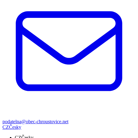
podatelna@obec-chroustovice.net
CZ
Česky
CZ
Česky