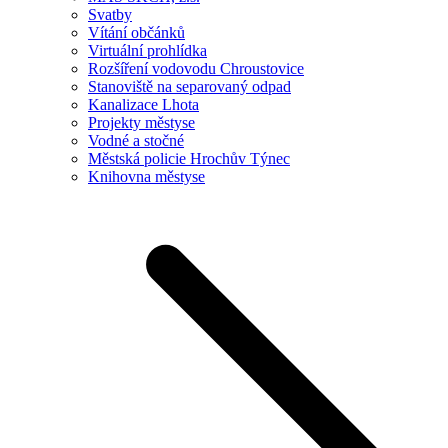
Svatby
Vítání občánků
Virtuální prohlídka
Rozšíření vodovodu Chroustovice
Stanoviště na separovaný odpad
Kanalizace Lhota
Projekty městyse
Vodné a stočné
Městská policie Hrochův Týnec
Knihovna městyse