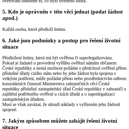
ověřování obdobně to, co bylo uvedeno shora.
5. Kdo je oprávněn v této věci jednat (podat žádost
apod.)
Každá osoba, která předloží listinu.
6. Jaké jsou podmínky a postup pro řešení životní
situace
Předložení listiny, která má být ověřena či superlegalizována.
Pokud je žadatel o provedení vyššího ověření státním občanem
České republiky a nemá možnost požádat o předchozí ověření přímo
příslušné úřady cizího státu nebo by jeho žádost byla spojena s
velkými potížemi, může požádat přímo nebo prostřednictvím odboru
konzulárních činností Ministerstva zahraničních věcí České
republiky příslušný zastupitelský úřad České republiky v zahraničí o
zajištění potřebného ověření u cizích úřadů a o superlegalizaci
zastupitelským úřadem.
Musí se však zavázat, že uhradí náklady s vyřízením jeho žádostí
spojené.
7. Jakým způsobem můžete zahájit řešení životní
situace