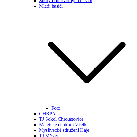
Sbory dobrovolných hasičů
Mladí hasiči
Foto
CHRPA
TJ Sokol Chroustovice
Mateřské centrum Včelka
Myslivecké sdružení Háje
TJ Městec