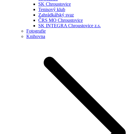
SK Chroustovice
Tenisový klub
Zahrádkářský svaz
ČRS MO Chroustovice
SK INTEGRA Chroustovice z.s.
Fotografie
Knihovna