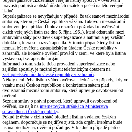
Superlegalizace cizozemské veřejné listiny spočívá v ověřování
pravosti podpisů a otisků úředních razítek a pečetí na této veřejné
listině.
Superlegalizace se nevyžaduje v případě, že tak stanoví mezinárodní
smlouva, kterou je Česká republika vázána. Takovou mezinárodní
smlouvou je například Úmluva o zrušení požadavku ověřování
cizích veřejných listin (ze dne 5. října 1961), která odstranila mezi
smluvními státy požadavek superlegalizace a nahradila jej zvláštní
doložkou, která se nazývá apostila. V tomto případě tedy listina
nemusí být ověřena zastupitelským úřadem České republiky v
zahraničí, ale konečné ověření provádí v zemi, ve které byla listina
vystavena, tzv. apostilní orgán.
Informaci o tom, zda je třeba provedení superlegalizace nebo
zajištění apostily, je možné zjistit telefonickým dotazem na
zastupitelském úřadu České republiky v zahraničí
.
Někdy není třeba listinu vůbec ověřovat. Jedná se o případy, kdy ve
vztahu mezi Českou republikou a konkrétním státem platí
dvoustranná mezinárodní smlouva, která upravuje osvobození od
ověření.
Seznam smluv o právní pomoci, které upravují osvobození od
ověření, lze najít na
internetových stránkách Ministerstva
spravedlnosti České republiky
.
Pokud je třeba v cizím státě předložit listinu vydanou českým
orgánem, doporučuje se nejdříve zjistit, zda orgán, kterému bude
listina předložena, ověření požaduje. V kladném případě platí o