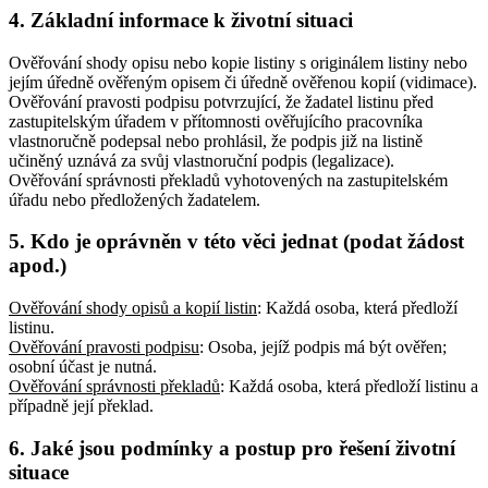
4. Základní informace k životní situaci
Ověřování shody opisu nebo kopie listiny s originálem listiny nebo
jejím úředně ověřeným opisem či úředně ověřenou kopií (vidimace).
Ověřování pravosti podpisu potvrzující, že žadatel listinu před
zastupitelským úřadem v přítomnosti ověřujícího pracovníka
vlastnoručně podepsal nebo prohlásil, že podpis již na listině
učiněný uznává za svůj vlastnoruční podpis (legalizace).
Ověřování správnosti překladů vyhotovených na zastupitelském
úřadu nebo předložených žadatelem.
5. Kdo je oprávněn v této věci jednat (podat žádost
apod.)
Ověřování shody opisů a kopií listin
: Každá osoba, která předloží
listinu
.
Ověřování pravosti podpisu
: Osoba, jejíž podpis má být ověřen;
osobní účast je nutná
.
Ověřování správnosti překladů
: Každá osoba, která předloží listinu a
případně její překlad
.
6. Jaké jsou podmínky a postup pro řešení životní
situace