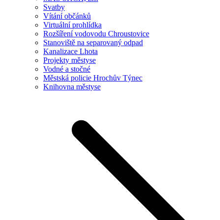
Svatby
Vítání občánků
Virtuální prohlídka
Rozšíření vodovodu Chroustovice
Stanoviště na separovaný odpad
Kanalizace Lhota
Projekty městyse
Vodné a stočné
Městská policie Hrochův Týnec
Knihovna městyse