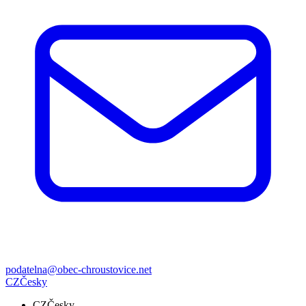
podatelna@obec-chroustovice.net
CZ
Česky
CZ
Česky