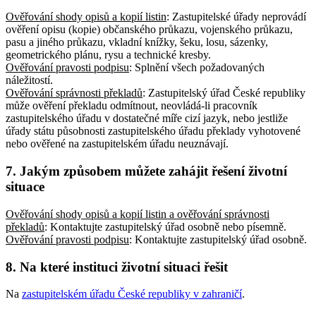
Ověřování shody opisů a kopií listin
: Zastupitelské úřady neprovádí
ověření opisu (kopie) občanského průkazu, vojenského průkazu,
pasu a jiného průkazu, vkladní knížky, šeku, losu, sázenky,
geometrického plánu, rysu a technické kresby
.
Ověřování pravosti podpisu
: Splnění všech požadovaných
náležitostí
.
Ověřování správnosti překladů
: Zastupitelský úřad České republiky
může ověření překladu odmítnout, neovládá-li pracovník
zastupitelského úřadu v dostatečné míře cizí jazyk, nebo jestliže
úřady státu působnosti zastupitelského úřadu překlady vyhotovené
nebo ověřené na zastupitelském úřadu neuznávají
.
7. Jakým způsobem můžete zahájit řešení životní
situace
Ověřování shody opisů a kopií listin a ověřování správnosti
překladů
: Kontaktujte zastupitelský úřad osobně nebo písemně
.
Ověřování pravosti podpisu
: Kontaktujte zastupitelský úřad osobně
.
8. Na které instituci životní situaci řešit
Na
zastupitelském úřadu České republiky v zahraničí
.