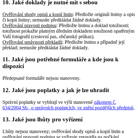
10. Jaké doklady je nutné mít s sebou
Ověřování shody opisů a kopií listin
: Předložte originál listiny a opis
či kopii listiny; nemusíte předkládat žádné doklady
.
Ověřování pravosti podpisu
: Předložte listinu a doklad totožnosti;
totožnost prokažte platným úředním dokladem totožnosti opatřeným
Vaší fotografií (cestovní pas, občanský průkaz)
.
Ověřování správnosti překladů
: Předložte listinu a případně její
překlad; nemusíte předkládat žádné doklady
.
11. Jaké jsou potřebné formuláře a kde jsou k
dispozici
Předepsané formuláře nejsou stanoveny.
12. Jaké jsou poplatky a jak je lze uhradit
Správní poplatky se vybírají ve výši stanovené
zákonem č.
634/2004 Sb., o správních poplatcích, ve znění pozdějších předpisů
.
13. Jaké jsou lhůty pro vyřízení
Lhůty nejsou stanoveny; ověřování shody opisů a kopií listin a
ověřování pravosti podpisu se vyřizuje zpravidla na počkání.