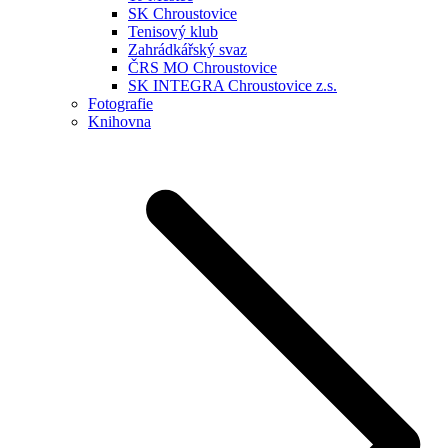
SK Chroustovice
Tenisový klub
Zahrádkářský svaz
ČRS MO Chroustovice
SK INTEGRA Chroustovice z.s.
Fotografie
Knihovna