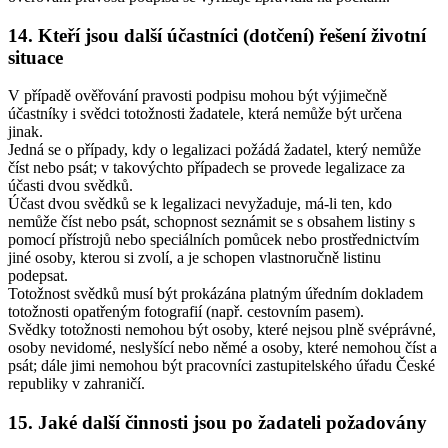
14. Kteří jsou další účastníci (dotčení) řešení životní
situace
V případě ověřování pravosti podpisu mohou být výjimečně
účastníky i svědci totožnosti žadatele, která nemůže být určena
jinak.
Jedná se o případy, kdy o legalizaci požádá žadatel, který nemůže
číst nebo psát; v takovýchto případech se provede legalizace za
účasti dvou svědků.
Účast dvou svědků se k legalizaci nevyžaduje, má-li ten, kdo
nemůže číst nebo psát, schopnost seznámit se s obsahem listiny s
pomocí přístrojů nebo speciálních pomůcek nebo prostřednictvím
jiné osoby, kterou si zvolí, a je schopen vlastnoručně listinu
podepsat.
Totožnost svědků musí být prokázána platným úředním dokladem
totožnosti opatřeným fotografií (např. cestovním pasem).
Svědky totožnosti nemohou být osoby, které nejsou plně svéprávné,
osoby nevidomé, neslyšící nebo němé a osoby, které nemohou číst a
psát; dále jimi nemohou být pracovníci zastupitelského úřadu České
republiky v zahraničí.
15. Jaké další činnosti jsou po žadateli požadovány