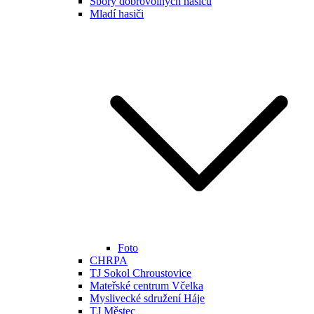
Sbory dobrovolných hasičů
Mladí hasiči
Foto
CHRPA
TJ Sokol Chroustovice
Mateřské centrum Včelka
Myslivecké sdružení Háje
TJ Městec