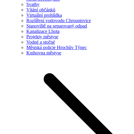
Svatby
Vítání občánků
Virtuální prohlídka
Rozšíření vodovodu Chroustovice
Stanoviště na separovaný odpad
Kanalizace Lhota
Projekty městyse
Vodné a stočné
Městská policie Hrochův Týnec
Knihovna městyse