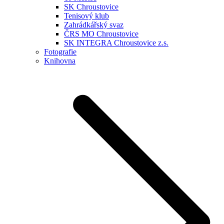
SK Chroustovice
Tenisový klub
Zahrádkářský svaz
ČRS MO Chroustovice
SK INTEGRA Chroustovice z.s.
Fotografie
Knihovna