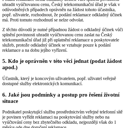
uhradit vyúčtovanou cenu, Český telekomunikační úřad je však v
odůvodněných případech oprávněn na žádost tohoto účastníka,
popř. uživatele, rozhodnout, že podání reklamace odkladný účinek
má. Proti tomuto rozhodnutí se nelze odvolat.
Z těchto důvodů je nutné případnou žádost o odkladný účinek vůči
splnění povinnosti uhradit vyúčtovanou cenu zaslat na Český
telekomunikační úřad již při uplatnění reklamace u poskytovatele
služeb, protože odkladný účinek se vztahuje pouze k podání
reklamace a na dobu jejího vyřízení.
5. Kdo je oprávněn v této věci jednat (podat žádost
apod.)
Účastník, který je koncovým uživatelem, popř. uživatel veřejně
dostupné služby elektronických komunikací.
6. Jaké jsou podmínky a postup pro řešení životní
situace
Podnikatel poskytující službu prostřednictvím veřejné telefonní sítě
je povinen vyřídit reklamaci na poskytování služby nebo na
vyúčtování ceny bez zbytečného odkladu, nejpozději však do 1
měsíce ode dne doručení reklamace.