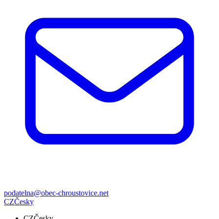
podatelna@obec-chroustovice.net
CZ
Česky
CZ
Česky