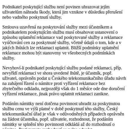
Podnikatel poskytující službu není povinen uhrazovat jejím
uživatelům náhradu škody, která jim vznikne v důsledku přerušení
nebo vadného poskytnutí služby.
Smlouva uzavřená na poskytování služby mezi účastníkem a
podnikatelem poskytujícím službu musí obsahovat ustanovení o
způsobu uplatnění reklamace vad poskytované služby a reklamace
vyúčtování cen za poskytnuté služby, včetně údajů o tom, kde a v
jakých lhůtách lze reklamaci uplatnit. Bližší podmínky uplatnění
reklamace mohou být stanoveny ve všeobecných podmínkách
služby.
Nevyhoví-li podnikatel poskytující službu podané reklamaci, příp.
nevyřídí reklamaci ve shora uvedené lhůtě, je účastník, popř.
uživatel, oprávněn podat u Českého telekomunikačního úřadu návrh
na zahájení řízení o námitce proti vyřízení reklamace bez
zbytečného odkladu, nejpozději však do 1 měsíce ode dne doručení
vyřízení reklamace, jinak právo uplatnit reklamaci zanikne.
Podáním námitky není dotčena povinnost uhradit za poskytnutou
službu cenu ve výši platné v době poskytnutí této služby, Český
telekomunikační úřad je však v odůvodněných případech oprávněn
na žádost účastníka, popř. uživatele, rozhodnout, že podáním
námitky se splnění této povinnosti odkládá až do rozhodnutí o