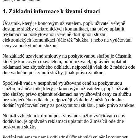
4. Základní informace k životní situaci
Účastník, který je koncovým uživatelem, popř. uživatel veřejně
dostupné služby elektronických komunikací, má právo uplatnit
reklamaci na poskytovanou veřejně dostupnou službu
elektronických komunikací (dále též "služba") nebo na vyúčtování
ceny za poskytnutou službu.
Na základě uzavřené smlouvy na poskytovanou službu je účastník,
který je koncovým uživatelem, popř. uživatel, oprávněn uplatnit
reklamaci bez zbytečného odkladu, nejpozději však do 2 měsíců ode
dne vadného poskytnutí služby, jinak právo zanikne.
Spočívá-li vada v nesprávně vyúčtované ceně za poskytnutou
službu, má účastník, který je koncovým uživatelem, popř. uživatel
této služby, právo uplatnit reklamaci na vyúčtování ceny za službu
bez zbytečného odkladu, nejpozději však do 2 měsíců ode dne
dodání vyúčtování ceny za poskytnutou službu, jinak právo zanikne.
Není-li vzhledem k druhu poskytované služby vyúčtování ceny
dodáváno, je oprávněn reklamaci uplatnit do 2 měsíců ode dne
poskytnutí služby.
Podání reklamace nemá odkladný účinek vůči splnění povinnosti