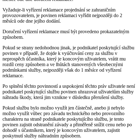
Vyžaduje-li vyřízení reklamace projednání se zahraničním
provozovatelem, je povinen reklamaci vyřídit nejpozději do 2
měsíců ode dne jejího dodání.
Doručení vyřízení reklamace musí být provedeno prokazatelným
způsobem.
Pokud se strany nedohodnou jinak, je podnikatel poskytující službu
povinen v případě, že dojde k vyúčtování ceny za službu v
neprospěch účastníka, který je koncovým uživatelem, vrátit mu
rozdíl ceny způsobem a ve lhůtách stanovených všeobecnými
podmínkami služby, nejpozději však do 1 měsíce od vyřízení
reklamace.
Po splnění těchto povinností a uspokojení těchto práv uživatele není
podnikatel poskytující službu povinen uhrazovat uživatelům služby
náhradu škody, která jim vznikne v důsledku přerušení služby.
Pokud službu bylo možno využít jen částečně, anebo ji nebylo
možno využít vůbec pro závadu technického nebo provozního
charakteru na straně podnikatele poskytujícího službu, je tento
povinen zajistit odstranění závady a přiměřeně snížit cenu nebo po
dohodě s účastníkem, který je koncovým uživatelem, zajistit
poskytnutí služby náhradním způsobem.