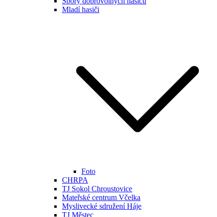
Sbory dobrovolných hasičů
Mladí hasiči
Foto
CHRPA
TJ Sokol Chroustovice
Mateřské centrum Včelka
Myslivecké sdružení Háje
TJ Městec