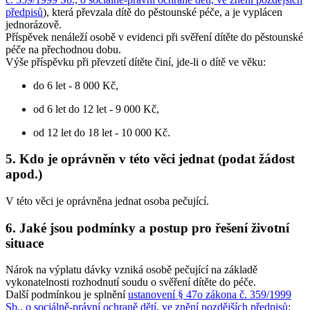
předpisů
), která převzala dítě do pěstounské péče, a je vyplácen
jednorázově.
Příspěvek nenáleží osobě v evidenci při svěření dítěte do pěstounské
péče na přechodnou dobu.
Výše příspěvku při převzetí dítěte činí, jde-li o dítě ve věku:
do 6 let - 8 000 Kč,
od 6 let do 12 let - 9 000 Kč,
od 12 let do 18 let - 10 000 Kč.
5. Kdo je oprávněn v této věci jednat (podat žádost
apod.)
V této věci je oprávněna jednat osoba pečující.
6. Jaké jsou podmínky a postup pro řešení životní
situace
Nárok na výplatu dávky vzniká osobě pečující na základě
vykonatelnosti rozhodnutí soudu o svěření dítěte do péče.
Další podmínkou je splnění
ustanovení § 47o zákona č. 359/1999
Sb., o sociálně-právní ochraně dětí, ve znění pozdějších předpisů
;