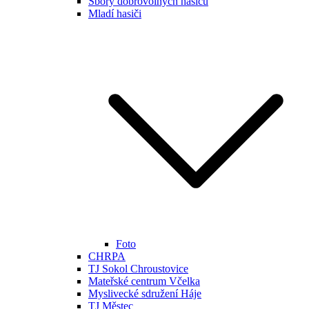
Sbory dobrovolných hasičů
Mladí hasiči
Foto
CHRPA
TJ Sokol Chroustovice
Mateřské centrum Včelka
Myslivecké sdružení Háje
TJ Městec