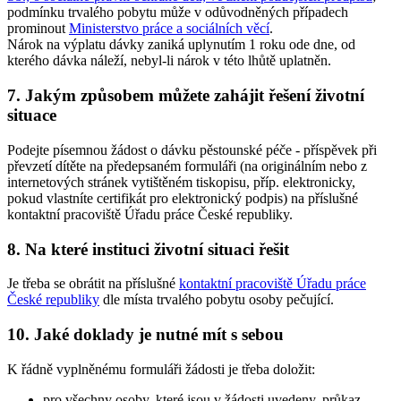
podmínku trvalého pobytu může v odůvodněných případech
prominout
Ministerstvo práce a sociálních věcí
.
Nárok na výplatu dávky zaniká uplynutím 1 roku ode dne, od
kterého dávka náleží, nebyl-li nárok v této lhůtě uplatněn.
7. Jakým způsobem můžete zahájit řešení životní
situace
Podejte písemnou žádost o dávku pěstounské péče - příspěvek při
převzetí dítěte na předepsaném formuláři (na originálním nebo z
internetových stránek vytištěném tiskopisu, příp. elektronicky,
pokud vlastníte certifikát pro elektronický podpis) na příslušné
kontaktní pracoviště Úřadu práce České republiky.
8. Na které instituci životní situaci řešit
Je třeba se obrátit na příslušné
kontaktní pracoviště Úřadu práce
České republiky
dle místa trvalého pobytu osoby pečující.
10. Jaké doklady je nutné mít s sebou
K řádně vyplněnému formuláři žádosti je třeba doložit:
pro všechny osoby, které jsou v žádosti uvedeny, průkaz