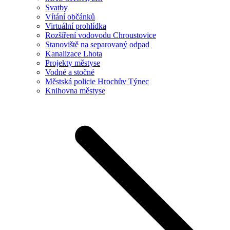
Svatby
Vítání občánků
Virtuální prohlídka
Rozšíření vodovodu Chroustovice
Stanoviště na separovaný odpad
Kanalizace Lhota
Projekty městyse
Vodné a stočné
Městská policie Hrochův Týnec
Knihovna městyse