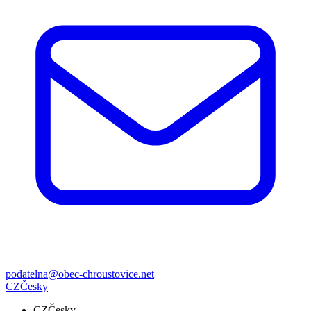
podatelna@obec-chroustovice.net
CZ
Česky
CZ
Česky