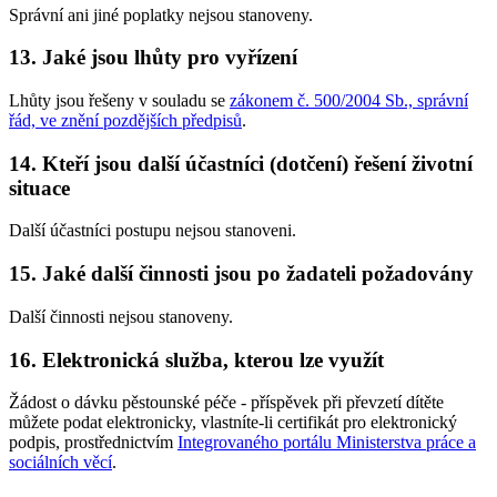
Správní ani jiné poplatky nejsou stanoveny.
13. Jaké jsou lhůty pro vyřízení
Lhůty jsou řešeny v souladu se
zákonem č. 500/2004 Sb., správní
řád, ve znění pozdějších předpisů
.
14. Kteří jsou další účastníci (dotčení) řešení životní
situace
Další účastníci postupu nejsou stanoveni.
15. Jaké další činnosti jsou po žadateli požadovány
Další činnosti nejsou stanoveny.
16. Elektronická služba, kterou lze využít
Žádost o dávku pěstounské péče - příspěvek při převzetí dítěte
můžete podat elektronicky, vlastníte-li certifikát pro elektronický
podpis, prostřednictvím
Integrovaného portálu Ministerstva práce a
sociálních věcí
.