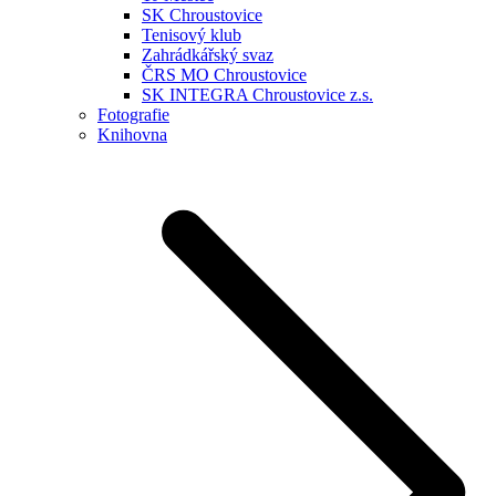
SK Chroustovice
Tenisový klub
Zahrádkářský svaz
ČRS MO Chroustovice
SK INTEGRA Chroustovice z.s.
Fotografie
Knihovna