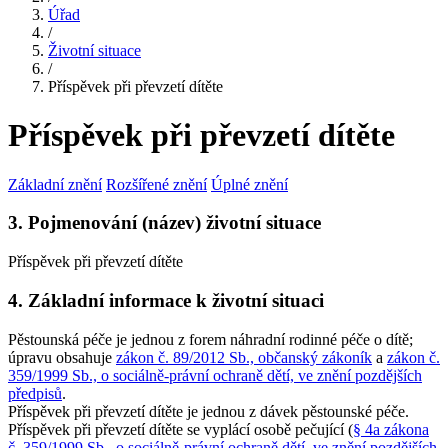
Úřad
/
Životní situace
/
Příspěvek při převzetí dítěte
Příspěvek při převzetí dítěte
Základní znění
Rozšířené znění
Úplné znění
3. Pojmenování (název) životní situace
Příspěvek při převzetí dítěte
4. Základní informace k životní situaci
Pěstounská péče je jednou z forem náhradní rodinné péče o dítě;
úpravu obsahuje
zákon č. 89/2012 Sb., občanský zákoník
a
zákon č.
359/1999 Sb., o sociálně-právní ochraně dětí, ve znění pozdějších
předpisů
.
Příspěvek při převzetí dítěte je jednou z dávek pěstounské péče.
Příspěvek při převzetí dítěte se vyplácí osobě pečující (
§ 4a zákona
č. 359/1999 Sb., o sociálně-právní ochraně dětí, ve znění pozdějších