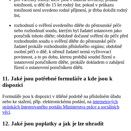
totožnosti, u dětí do 15 let rodný list; pokud v průkazu
totožnosti není uvedeno rodné příjmení, je třeba doložit rodný
list,
rozhodnutí o svěření uvedeného dítěte do pěstounské péče
nebo rozhodnutí soudu, kterým byl žadatel ustanoven jako
poručník tohoto dítěte; obdobně dočasné svěření do péče před
rozhodnutím soudu o svěření dítěte do pěstounské péče
žadatel prokáže rozhodnutím příslušného orgánu; obdobně
osobní péči o dítě, k němuž žadatel nemá vyživovací
povinnost, a to po dobu, kterou probíhá soudní řízení o
ustanovení poručníkem dítěte, prokáže dokladem o zahájení
řízení o ustanovení poručníkem dítěti.
11. Jaké jsou potřebné formuláře a kde jsou k
dispozici
Formuláře jsou k dispozici v tištěné podobě na příslušném úřadu
nebo ke stažení, příp. elektronickému podání, na
internetových
stránkách Integrovaného portálu Ministerstva práce a sociálních
věcí
.
12. Jaké jsou poplatky a jak je lze uhradit