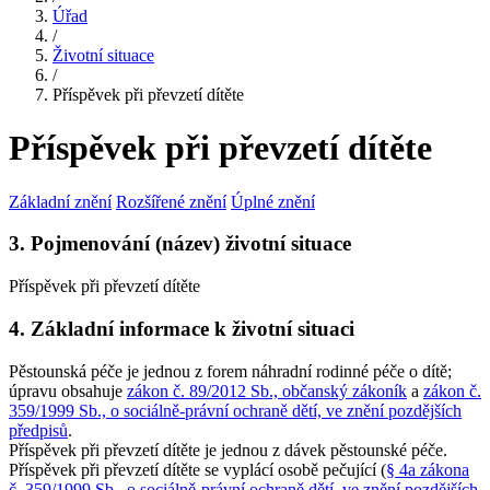
Úřad
/
Životní situace
/
Příspěvek při převzetí dítěte
Příspěvek při převzetí dítěte
Základní znění
Rozšířené znění
Úplné znění
3. Pojmenování (název) životní situace
Příspěvek při převzetí dítěte
4. Základní informace k životní situaci
Pěstounská péče je jednou z forem náhradní rodinné péče o dítě;
úpravu obsahuje
zákon č. 89/2012 Sb., občanský zákoník
a
zákon č.
359/1999 Sb., o sociálně-právní ochraně dětí, ve znění pozdějších
předpisů
.
Příspěvek při převzetí dítěte je jednou z dávek pěstounské péče.
Příspěvek při převzetí dítěte se vyplácí osobě pečující (
§ 4a zákona
č. 359/1999 Sb., o sociálně-právní ochraně dětí, ve znění pozdějších