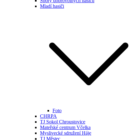
Sbory dobrovolných hasičů
Mladí hasiči
Foto
CHRPA
TJ Sokol Chroustovice
Mateřské centrum Včelka
Myslivecké sdružení Háje
TJ Městec