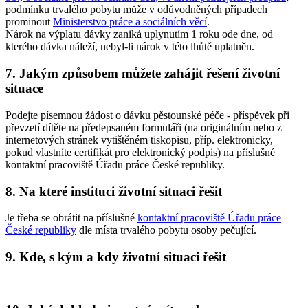
podmínku trvalého pobytu může v odůvodněných případech
prominout
Ministerstvo práce a sociálních věcí
.
Nárok na výplatu dávky zaniká uplynutím 1 roku ode dne, od
kterého dávka náleží, nebyl-li nárok v této lhůtě uplatněn.
7. Jakým způsobem můžete zahájit řešení životní
situace
Podejte písemnou žádost o dávku pěstounské péče - příspěvek při
převzetí dítěte na předepsaném formuláři (na originálním nebo z
internetových stránek vytištěném tiskopisu, příp. elektronicky,
pokud vlastníte certifikát pro elektronický podpis) na příslušné
kontaktní pracoviště Úřadu práce České republiky.
8. Na které instituci životní situaci řešit
Je třeba se obrátit na příslušné
kontaktní pracoviště Úřadu práce
České republiky
dle místa trvalého pobytu osoby pečující.
9. Kde, s kým a kdy životní situaci řešit