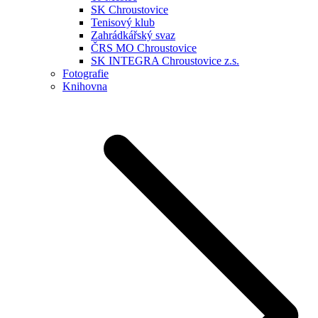
SK Chroustovice
Tenisový klub
Zahrádkářský svaz
ČRS MO Chroustovice
SK INTEGRA Chroustovice z.s.
Fotografie
Knihovna