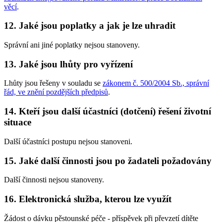
věcí
.
12. Jaké jsou poplatky a jak je lze uhradit
Správní ani jiné poplatky nejsou stanoveny.
13. Jaké jsou lhůty pro vyřízení
Lhůty jsou řešeny v souladu se
zákonem č. 500/2004 Sb., správní
řád, ve znění pozdějších předpisů
.
14. Kteří jsou další účastníci (dotčení) řešení životní
situace
Další účastníci postupu nejsou stanoveni.
15. Jaké další činnosti jsou po žadateli požadovány
Další činnosti nejsou stanoveny.
16. Elektronická služba, kterou lze využít
Žádost o dávku pěstounské péče - příspěvek při převzetí dítěte