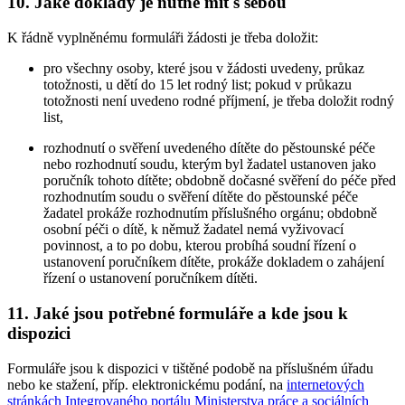
10. Jaké doklady je nutné mít s sebou
K řádně vyplněnému formuláři žádosti je třeba doložit:
pro všechny osoby, které jsou v žádosti uvedeny, průkaz
totožnosti, u dětí do 15 let rodný list; pokud v průkazu
totožnosti není uvedeno rodné příjmení, je třeba doložit rodný
list,
rozhodnutí o svěření uvedeného dítěte do pěstounské péče
nebo rozhodnutí soudu, kterým byl žadatel ustanoven jako
poručník tohoto dítěte; obdobně dočasné svěření do péče před
rozhodnutím soudu o svěření dítěte do pěstounské péče
žadatel prokáže rozhodnutím příslušného orgánu; obdobně
osobní péči o dítě, k němuž žadatel nemá vyživovací
povinnost, a to po dobu, kterou probíhá soudní řízení o
ustanovení poručníkem dítěte, prokáže dokladem o zahájení
řízení o ustanovení poručníkem dítěti.
11. Jaké jsou potřebné formuláře a kde jsou k
dispozici
Formuláře jsou k dispozici v tištěné podobě na příslušném úřadu
nebo ke stažení, příp. elektronickému podání, na
internetových
stránkách Integrovaného portálu Ministerstva práce a sociálních