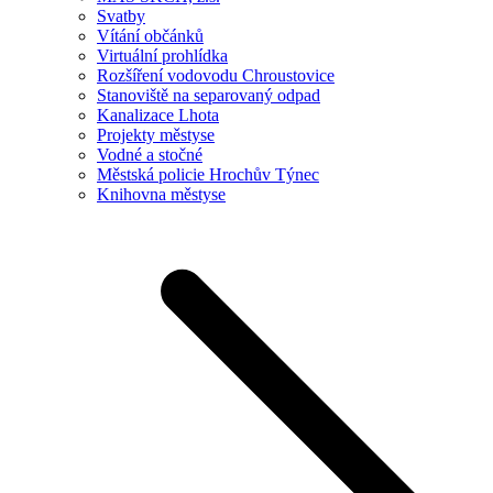
Svatby
Vítání občánků
Virtuální prohlídka
Rozšíření vodovodu Chroustovice
Stanoviště na separovaný odpad
Kanalizace Lhota
Projekty městyse
Vodné a stočné
Městská policie Hrochův Týnec
Knihovna městyse