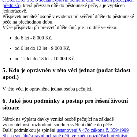
předpisů
), která převzala dítě do pěstounské péče, a je vyplácen
jednorázově.
Příspěvek nenáleží osobě v evidenci při svěření dítěte do pěstounské
péče na přechodnou dobu.
Výše příspěvku při převzetí dítěte činí, jde-li o dítě ve věku:
do 6 let - 8 000 Kč,
od 6 let do 12 let - 9 000 Kč,
od 12 let do 18 let - 10 000 Kč.
5. Kdo je oprávněn v této věci jednat (podat žádost
apod.)
V této věci je oprávněna jednat osoba pečující.
6. Jaké jsou podmínky a postup pro řešení životní
situace
Nárok na výplatu dávky vzniká osobě pečující na základě
vykonatelnosti rozhodnutí soudu o svěření dítěte do péče.
Další podmínkou je splnění
ustanovení § 47o zákona č. 359/1999
Sb., o sociálně-právní ochraně dětí, ve znění pozdějších předpisů
;