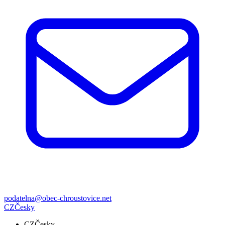
podatelna@obec-chroustovice.net
CZ
Česky
CZ
Česky