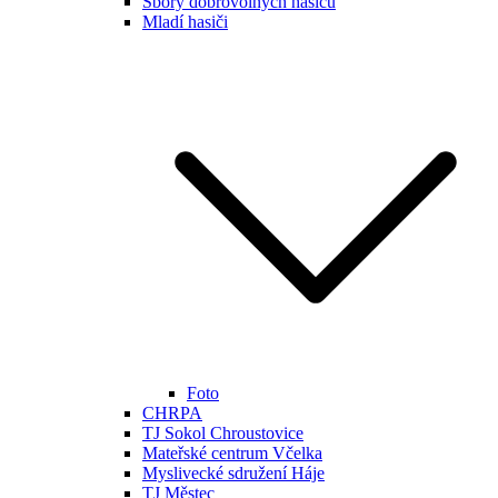
Sbory dobrovolných hasičů
Mladí hasiči
Foto
CHRPA
TJ Sokol Chroustovice
Mateřské centrum Včelka
Myslivecké sdružení Háje
TJ Městec