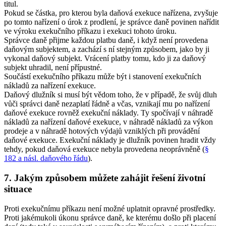
titul.
Pokud se částka, pro kterou byla daňová exekuce nařízena, zvyšuje
po tomto nařízení o úrok z prodlení, je správce daně povinen nařídit
ve výroku exekučního příkazu i exekuci tohoto úroku.
Správce daně přijme každou platbu daně, i když není provedena
daňovým subjektem, a zachází s ní stejným způsobem, jako by ji
vykonal daňový subjekt. Vrácení platby tomu, kdo ji za daňový
subjekt uhradil, není přípustné.
Součástí exekučního příkazu může být i stanovení exekučních
nákladů za nařízení exekuce.
Daňový dlužník si musí být vědom toho, že v případě, že svůj dluh
vůči správci daně nezaplatí řádně a včas, vznikají mu po nařízení
daňové exekuce rovněž exekuční náklady. Ty spočívají v náhradě
nákladů za nařízení daňové exekuce, v náhradě nákladů za výkon
prodeje a v náhradě hotových výdajů vzniklých při provádění
daňové exekuce. Exekuční náklady je dlužník povinen hradit vždy
tehdy, pokud daňová exekuce nebyla provedena neoprávněně (
§
182 a násl. daňového řádu
).
7. Jakým způsobem můžete zahájit řešení životní
situace
Proti exekučnímu příkazu není možné uplatnit opravné prostředky.
Proti jakémukoli úkonu správce daně, ke kterému došlo při placení