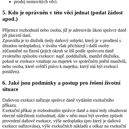
prodej nemovitých věcí.
5. Kdo je oprávněn v této věci jednat (podat žádost
apod.)
Příjemce rozhodnutí nebo osoba, jíž je adresován úkon správce daně
při placení daní.
Zpravidla je to dlužník (tedy daňový subjekt, který je v prodlení s
úhradou nedoplatku), v úvahu však přicházejí i další osoby
zúčastněné na řízení (jejich okruh se liší podle správcem daně
zvoleného způsobu exekuce: např. poddlužník, manžel dlužníka,
pokud se exekuce vztahuje na majetek ve společném jmění manželů,
nebo osoba, které svědčí právo k majetku, který má být exekucí
postižen).
6. Jaké jsou podmínky a postup pro řešení životní
situace
Daňovou exekuci nařizuje správce daně vydáním exekučního
příkazu.
Exekuční příkaz je rozhodnutím správce daně a musí tedy obsahovat
obecné náležitosti rozhodnutí, dále v něm musí být uveden způsob
provedení daňové exekuce, výše nedoplatku (pro který je daňová
exekuce nařizována), výše exekučních nákladů a odkaz na exekuční