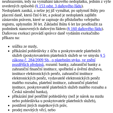
neuhrazením, tedy na vymáhání takového nedoplatku, jedním z výše
uvedených způsobů (
§ 153 odst. 3 daňového řádu
).
Nedoplatek zaniká, a nelze jej již vymáhat, po uplynutí lhůty pro
placení daně, která činí 6 let, a pokud je nedoplatek zajištěn
zástavním právem, které se zapisuje do příslušného veřejného
registru, uplynutím 30 let. Základní lhůtu 6 let lze prodloužit za
podmínek stanovených daňovým řádem (
§ 160 daňového řádu
).
Daňovou exekuci provádí správce daně vydáním exekučního
příkazu na:
srážku ze mzdy,
přikázání pohledávky z účtu u poskytovatele platebních
služeb (poskytovatelem platebních služeb se ve smyslu
§ 5
zákona č. 284/2009 Sb., o platebním styku, ve znění
pozdějších předpisů
, rozumí: banky, zahraniční banky a
zahraniční finanční instituce, spořitelní a úvěrní družstva,
instituce elektronických peněz, zahraniční instituce
elektronických peněz, vydavatelé elektronických peněz
malého rozsahu, platební instituce, zahraniční platební
instituce, poskytovatelé platebních služeb malého rozsahu a
Česká národní banka),
přikázání jiné peněžité pohledávky (než je nárok na mzdu
nebo pohledávka u poskytovatele platebních služeb),
postižení jiných majetkových práv,
prodej movitých věcí, nebo