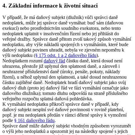
4. Základní informace k životní situaci
V případě, že má daňový subjekt (dlužník) vůči správci daně
nedoplatek, může jej správce daně vymáhat: buď sám (daňovou
exekucí) nebo prostřednictvím soudního exekutora, nebo tento
nedoplatek uplatnit v insolvenčním řízení nebo jej přihlásit do
veřejné dražby. Správce daně přitom zvolí takový způsob vymáhání
nedoplatku, aby výše nákladů spojených s vymáháním, které bude
daňový subjekt povinen uhradit, nebyla ve zjevném nepoměru k
výši nedoplatku (
§ 175 odst. 1 a 2 daňového řádu
).
Nedoplatkem rozumí
daňový řád
částku daně, která dosud není
uhrazena, přestože již uplynul den splatnosti daně, a zároveň i
neuhrazené příslušenství daně (úroky, penále, pokuty, náklady
řízení), u něhož uplynul den splatnosti, a také dosud neuhrazenou
částku zajištěné daně. Nedoplatek hradí daňový subjekt jako svůj
daňový dluh (proto jej daňový řád ve fázi vymáhání označuje jako
daňového dlužníka); tomuto dluhu odpovídá na straně příslušného
veřejného rozpočtu splatná daňová pohledávka.
K vymáhání nedoplatku přikročí správce daně v případě, kdy
daňový subjekt nesplní své daňové povinnosti v rovině platební,
popř. je mu nedoplatek předán v rámci dělené správy k vymožení
podle
§ 161 daňového řádu
.
Správce daně může daňový subjekt vhodným způsobem vyrozumět
o výši jeho nedoplatků a upozornit jej na následky spojené s jejich