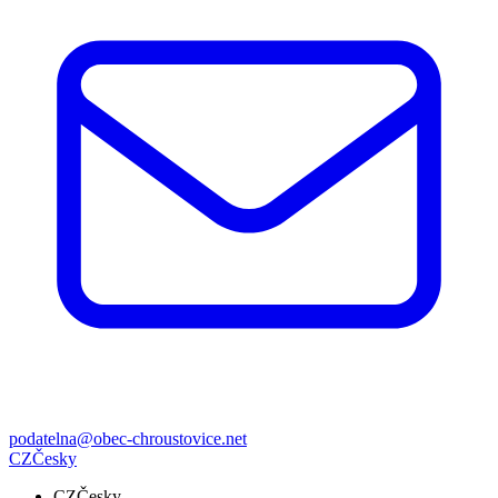
podatelna@obec-chroustovice.net
CZ
Česky
CZ
Česky