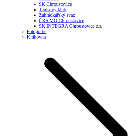
SK Chroustovice
Tenisový klub
Zahrádkářský svaz
ČRS MO Chroustovice
SK INTEGRA Chroustovice z.s.
Fotografie
Knihovna