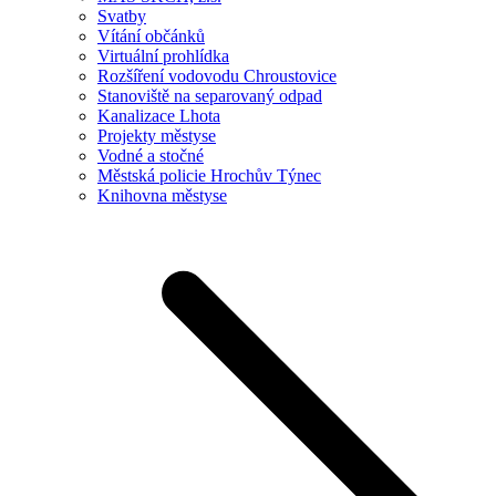
Svatby
Vítání občánků
Virtuální prohlídka
Rozšíření vodovodu Chroustovice
Stanoviště na separovaný odpad
Kanalizace Lhota
Projekty městyse
Vodné a stočné
Městská policie Hrochův Týnec
Knihovna městyse