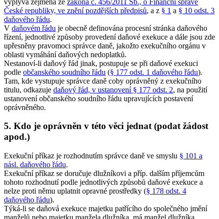
vyplývá zejména ze
zákona č. 456/2011 Sb., o Finanční správě
České republiky, ve znění pozdějších předpisů
, a z
§ 1
a
§ 10 odst. 3
daňového řádu
.
V
daňovém řádu
je obecně definována procesní stránka daňového
řízení, jednotlivé způsoby provedení daňové exekuce a dále jsou zde
upřesněny pravomoci správce daně, jakožto exekučního orgánu v
oblasti vymáhání daňových nedoplatků.
Nestanoví-li daňový řád jinak, postupuje se při daňové exekuci
podle
občanského soudního řádu
(
§ 177 odst. 1 daňového řádu
).
Tam, kde vystupuje správce daně coby oprávněný z exekučního
titulu, odkazuje
daňový řád, v ustanovení § 177 odst. 2
, na použití
ustanovení občanského soudního řádu upravujících postavení
oprávněného.
5. Kdo je oprávněn v této věci jednat (podat žádost
apod.)
Exekuční příkaz je rozhodnutím správce daně ve smyslu
§ 101 a
násl. daňového řádu
.
Exekuční příkaz se doručuje dlužníkovi a příp. dalším příjemcům
tohoto rozhodnutí podle jednotlivých způsobů daňové exekuce a
nelze proti němu uplatnit opravné prostředky (
§ 178 odst. 4
daňového řádu
).
Týká-li se daňová exekuce majetku patřícího do společného jmění
manželů nebo majetku manžela dlužníka, má manžel dlužníka