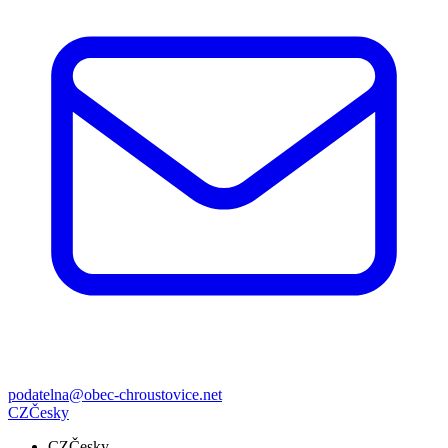
podatelna@obec-chroustovice.net
CZ
Česky
CZ
Česky