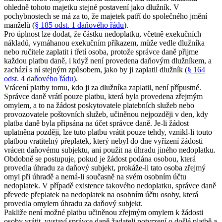
ohledně tohoto majetku stejné postavení jako dlužník. V
pochybnostech se má za to, že majetek patří do společného jmění
manželů (
§ 185 odst. 1 daňového řádu
).
Pro úplnost lze dodat, že částku nedoplatku, včetně exekučních
nákladů, vymáhanou exekučním příkazem, může vedle dlužníka
nebo ručitele zaplatit i třetí osoba, protože správce daně přijme
každou platbu daně, i když není provedena daňovým dlužníkem, a
zachází s ní stejným způsobem, jako by ji zaplatil dlužník (
§ 164
odst. 4 daňového řádu
).
Vrácení platby tomu, kdo ji za dlužníka zaplatil, není přípustné.
Správce daně vrátí pouze platbu, která byla provedena zřejmým
omylem, a to na žádost poskytovatele platebních služeb nebo
provozovatele poštovních služeb, učiněnou nejpozději v den, kdy
platba daně byla připsána na účet správce daně. Je-li žádost
uplatněna později, lze tuto platbu vrátit pouze tehdy, vznikl-li touto
platbou vratitelný přeplatek, který nebyl do dne vyřízení žádosti
vrácen daňovému subjektu, ani použit na úhradu jiného nedoplatku.
Obdobně se postupuje, pokud je žádost podána osobou, která
provedla úhradu za daňový subjekt, prokáže-li tato osoba zřejmý
omyl při úhradě a nemá-li současně na svém osobním účtu
nedoplatek. V případě existence takového nedoplatku, správce daně
převede přeplatek na nedoplatek na osobním účtu osoby, která
provedla omylem úhradu za daňový subjekt.
Pakliže není možné platbu učiněnou zřejmým omylem k žádosti
osoby vrátit, vystaví správce daně žadateli potvrzení o došlé platbě a