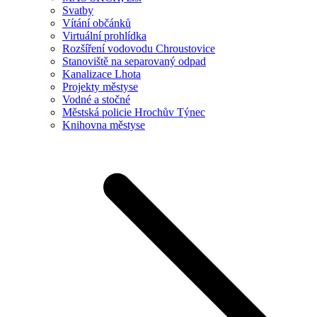
Svatby
Vítání občánků
Virtuální prohlídka
Rozšíření vodovodu Chroustovice
Stanoviště na separovaný odpad
Kanalizace Lhota
Projekty městyse
Vodné a stočné
Městská policie Hrochův Týnec
Knihovna městyse