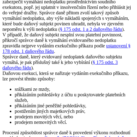
zabezpečit vymáhání nedoplatku prostřednictvím soudního
exekutora, popř. jej uplatnit v insolvenčním řízení nebo přihlásit jej
do veřejné dražby. Správce daně přitom zvolí takový způsob
vymáhání nedoplatku, aby výše nákladů spojených s vymáháním,
které bude daňový subjekt povinen uhradit, nebyla ve zjevném
nepoměru k výši nedoplatku (
§ 175 odst. 1 a 2 daňového řádu
).
V případě, že daňový subjekt nesplní svou platební povinnost,
přikročí správce daně k vymáhání evidovaného nedoplatku
zpravidla nejprve vydáním exekučního příkazu podle
ustanovení §
178 odst. 1 daňového řádu
.
Správce daně, který evidovaný nedoplatek daňového subjektu
vymáhá, je pak příslušný také k jeho vybírání (
§ 175 odst. 3
daňového řádu
).
Daňovou exekuci, která se nařizuje vydáním exekučního příkazu,
lze provést těmito způsoby:
srážkami ze mzdy,
přikázáním pohledávky z účtu u poskytovatele platebních
služeb,
přikázáním jiné peněžité pohledávky,
postižením jiných majetkových práv,
prodejem movitých věcí, nebo
prodejem nemovitých věcí.
Procesní způsobilost správce daně k provedení výkonu rozhodnutí