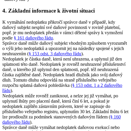
4. Základní informace k životní situaci
K vymáhání nedoplatku přikročí správce daně v případě, kdy
daňový subjekt nesplní své daňové povinnosti v rovině platební,
popř. je mu nedoplatek předán v rámci dělené správy k vymožení
podle
§ 161 daňového řádu
.
Správce daně může daňový subjekt vhodným způsobem vyrozumět
o výši jeho nedoplatků a upozornit jej na následky spojené s jejich
neuhrazením (
§ 153 odst. 3 daňového řádu
).
Nedoplatek je částka daně, která není uhrazena, a uplynul již den
splatnosti této daně. Nedoplatek je rovněž neuhrazené příslušenství
daně, u kterého již uplynul den splatnosti, popř. též neuhrazená
částka zajištěné daně. Nedoplatek hradí dlužník jako svůj daňový
dluh. Tomuto dluhu odpovídá na straně příslušného veřejného
rozpočtu splatná daňová pohledávka (
§ 153 odst. 1 a 2 daňového
řádu
).
Nedoplatek může rovněž zaniknout, a nelze jej již vymáhat, po
uplynutí lhůty pro placení daně, která činí 6 let, a pokud je
nedoplatek zajištěn zástavním právem, které se zapisuje do
příslušného veřejného registru, uplynutím 30 let. Základní lhůtu 6 let
lze prodloužit za podmínek stanovených daňovým řádem (
§ 160
daňového řádu
).
Správce daně může vymáhat nedoplatek daňovou exekucí nebo