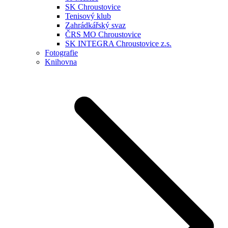
SK Chroustovice
Tenisový klub
Zahrádkářský svaz
ČRS MO Chroustovice
SK INTEGRA Chroustovice z.s.
Fotografie
Knihovna