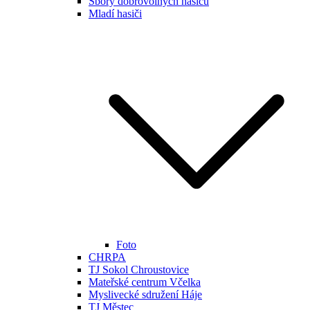
Sbory dobrovolných hasičů
Mladí hasiči
Foto
CHRPA
TJ Sokol Chroustovice
Mateřské centrum Včelka
Myslivecké sdružení Háje
TJ Městec