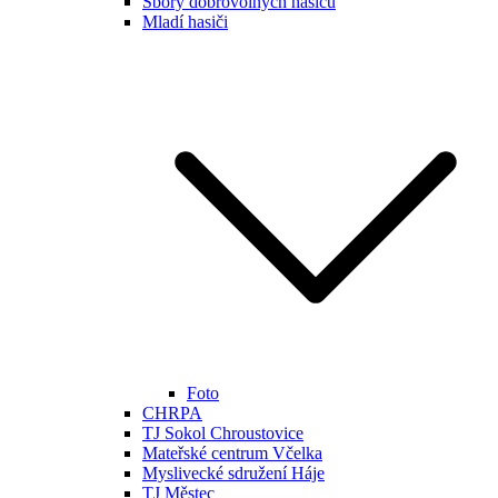
Sbory dobrovolných hasičů
Mladí hasiči
Foto
CHRPA
TJ Sokol Chroustovice
Mateřské centrum Včelka
Myslivecké sdružení Háje
TJ Městec