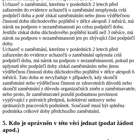
Uchazeč o zaměstnání, kterému v posledních 2 letech před
zařazením do evidence uchazečů o zaměstnání neuplynula celá
podpůrčí doba a poté získal zaměstnáním nebo jinou výdělečnou
činností dobu důchodového pojištění v délce alespoň 3 měsíců, má
nárok na podporu v nezaměstnanosti po celou podpůrčí dobu.
Jestliže získal dobu důchodového pojištění kratší než 3 měsíce, má
nárok na podporu v nezaměstnanosti jen po zbývající část podpůrčí
doby.
Uchazeč o zaměstnání, kterému v posledních 2 letech před
zařazením do evidence uchazečů o zaměstnání uplynula celá
podpůrčí doba, má nárok na podporu v nezaměstnanosti, pokud po
uplynutí této podpůrčí doby získal zaměstnáním nebo jinou
výdělečnou činností dobu důchodového pojištění v délce alespoň 6
měsíců. Tato doba se nevyžaduje v případech, kdy skončil
zaměstnání nebo výdělečnou činnost ze zdravotních důvodů nebo
skončil zaměstnání z důvodu organizačních změn u zaměstnavatele,
nebo proto, že zaměstnavatel porušil podstatnou povinnost
vyplývající z právních předpisů, kolektivní smlouvy nebo
sjednaných pracovních podmínek. Současně musí být splněna
podmínka celkové doby předchozího zaměstnání.
5. Kdo je oprávněn v této věci jednat (podat žádost
apod.)