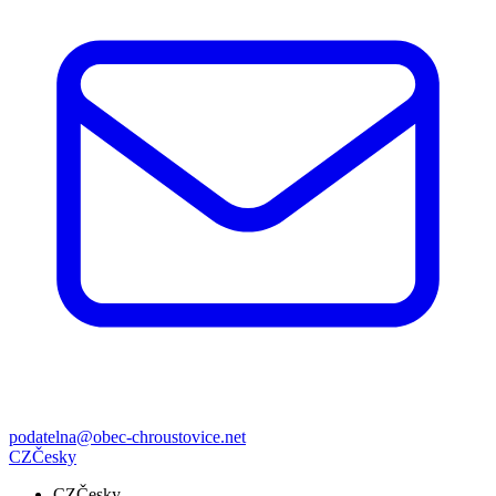
podatelna@obec-chroustovice.net
CZ
Česky
CZ
Česky