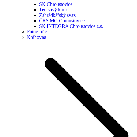
SK Chroustovice
Tenisový klub
Zahrádkářský svaz
ČRS MO Chroustovice
SK INTEGRA Chroustovice z.s.
Fotografie
Knihovna