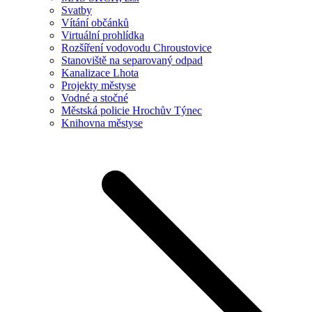
Svatby
Vítání občánků
Virtuální prohlídka
Rozšíření vodovodu Chroustovice
Stanoviště na separovaný odpad
Kanalizace Lhota
Projekty městyse
Vodné a stočné
Městská policie Hrochův Týnec
Knihovna městyse