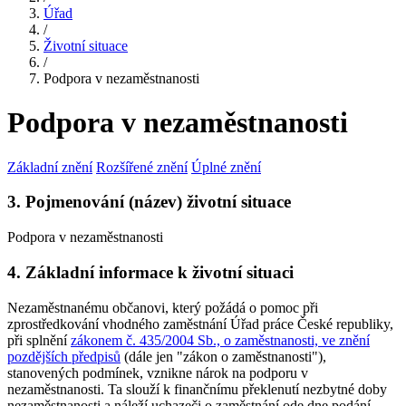
Úřad
/
Životní situace
/
Podpora v nezaměstnanosti
Podpora v nezaměstnanosti
Základní znění
Rozšířené znění
Úplné znění
3. Pojmenování (název) životní situace
Podpora v nezaměstnanosti
4. Základní informace k životní situaci
Nezaměstnanému občanovi, který požádá o pomoc při
zprostředkování vhodného zaměstnání Úřad práce České republiky,
při splnění
zákonem č. 435/2004 Sb., o zaměstnanosti, ve znění
pozdějších předpisů
(dále jen "zákon o zaměstnanosti"),
stanovených podmínek, vznikne nárok na podporu v
nezaměstnanosti. Ta slouží k finančnímu překlenutí nezbytné doby
nezaměstnanosti a náleží uchazeči o zaměstnání ode dne podání