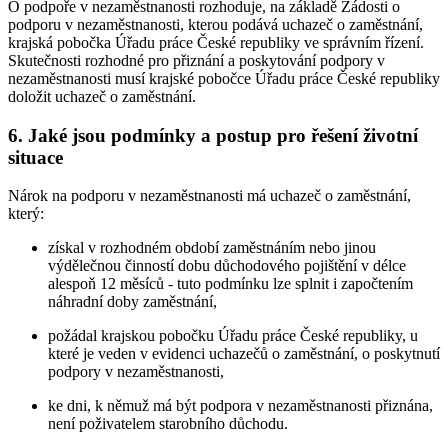
O podpoře v nezaměstnanosti rozhoduje, na základě Žádosti o
podporu v nezaměstnanosti, kterou podává uchazeč o zaměstnání,
krajská pobočka Úřadu práce České republiky ve správním řízení.
Skutečnosti rozhodné pro přiznání a poskytování podpory v
nezaměstnanosti musí krajské pobočce Úřadu práce České republiky
doložit uchazeč o zaměstnání
.
6. Jaké jsou podmínky a postup pro řešení životní
situace
Nárok na podporu v nezaměstnanosti má uchazeč o zaměstnání
,
který:
získal v rozhodném období zaměstnáním nebo jinou
výdělečnou činností dobu důchodového pojištění v délce
alespoň 12 měsíců - tuto podmínku lze splnit i započtením
náhradní doby zaměstnání,
požádal krajskou pobočku Úřadu práce České republiky, u
které je veden v evidenci uchazečů o zaměstnání, o poskytnutí
podpory v nezaměstnanosti,
ke dni, k němuž má být podpora v nezaměstnanosti přiznána,
není poživatelem starobního důchodu.