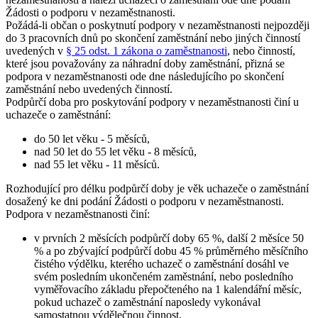
Žádosti o podporu v nezaměstnanosti.
Požádá-li občan o poskytnutí podpory v nezaměstnanosti nejpozději
do 3 pracovních dnů po skončení zaměstnání nebo jiných činností
uvedených v
§ 25 odst. 1 zákona o zaměstnanosti
, nebo činností,
které jsou považovány za náhradní doby zaměstnání, přizná se
podpora v nezaměstnanosti ode dne následujícího po skončení
zaměstnání nebo uvedených činností.
Podpůrčí doba pro poskytování podpory v nezaměstnanosti činí u
uchazeče o zaměstnání
:
do 50 let věku - 5 měsíců,
nad 50 let do 55 let věku - 8 měsíců,
nad 55 let věku - 11 měsíců.
Rozhodující pro délku podpůrčí doby je věk uchazeče o zaměstnání
dosažený ke dni podání Žádosti o podporu v nezaměstnanosti.
Podpora v nezaměstnanosti činí:
v prvních 2 měsících podpůrčí doby 65 %, další 2 měsíce 50
% a po zbývající podpůrčí dobu 45 % průměrného měsíčního
čistého výdělku, kterého uchazeč o zaměstnání dosáhl ve
svém posledním ukončeném zaměstnání, nebo posledního
vyměřovacího základu přepočteného na 1 kalendářní měsíc,
pokud uchazeč o zaměstnání naposledy vykonával
samostatnou výdělečnou činnost,