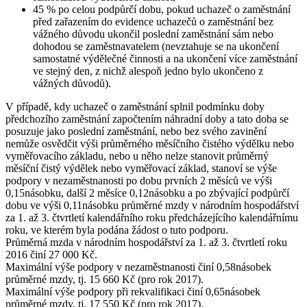
45 % po celou podpůrčí dobu, pokud uchazeč o zaměstnání
před zařazením do evidence uchazečů o zaměstnání bez
vážného důvodu ukončil poslední zaměstnání sám nebo
dohodou se zaměstnavatelem (nevztahuje se na ukončení
samostatné výdělečné činnosti a na ukončení více zaměstnání
ve stejný den, z nichž alespoň jedno bylo ukončeno z
vážných důvodů).
V případě, kdy uchazeč o zaměstnání splnil podmínku doby
předchozího zaměstnání započtením náhradní doby a tato doba se
posuzuje jako poslední zaměstnání, nebo bez svého zavinění
nemůže osvědčit výši průměrného měsíčního čistého výdělku nebo
vyměřovacího základu, nebo u něho nelze stanovit průměrný
měsíční čistý výdělek nebo vyměřovací základ, stanoví se výše
podpory v nezaměstnanosti po dobu prvních 2 měsíců ve výši
0,15násobku, další 2 měsíce 0,12násobku a po zbývající podpůrčí
dobu ve výši 0,11násobku průměrné mzdy v národním hospodářství
za 1. až 3. čtvrtletí kalendářního roku předcházejícího kalendářnímu
roku, ve kterém byla podána žádost o tuto podporu.
Průměrná mzda
v národním hospodářství za 1. až 3. čtvrtletí roku
2016 činí
27 000 Kč
.
Maximální výše
podpory v nezaměstnanosti činí 0,58násobek
průměrné mzdy, tj.
15 660 Kč
(pro rok 2017).
Maximální výše
podpory při rekvalifikaci činí 0,65násobek
průměrné mzdy, tj.
17 550 Kč
(pro rok 2017).