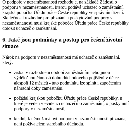
O podpoře v nezaměstnanosti rozhoduje, na základě Žádosti o
podporu v nezaměstnanosti, kterou podává uchazeč o zaměstnání,
krajská pobočka Úřadu práce České republiky ve správním řízení.
Skutečnosti rozhodné pro přiznání a poskytování podpory v
nezaměstnanosti musí krajské pobočce Úřadu práce České republiky
doložit uchazeč o zaměstnání
.
6. Jaké jsou podmínky a postup pro řešení životní
situace
Nárok na podporu v nezaměstnanosti má uchazeč o zaměstnání
,
který:
získal v rozhodném období zaměstnáním nebo jinou
výdělečnou činností dobu důchodového pojištění v délce
alespoň 12 měsíců - tuto podmínku lze splnit i započtením
náhradní doby zaměstnání,
požádal krajskou pobočku Úřadu práce České republiky, u
které je veden v evidenci uchazečů o zaměstnání, o poskytnutí
podpory v nezaměstnanosti,
ke dni, k němuž má být podpora v nezaměstnanosti přiznána,
není poživatelem starobního důchodu.