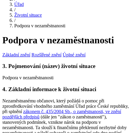
Úřad
/
Životní situace
/
Podpora v nezaměstnanosti
Podpora v nezaměstnanosti
Základní znění
Rozšířené znění
Úplné znění
3. Pojmenování (název) životní situace
Podpora v nezaměstnanosti
4. Základní informace k životní situaci
Nezaměstnanému občanovi, který požádá o pomoc při
zprostředkování vhodného zaměstnání Úřad práce České republiky,
při splnění
zákonem č. 435/2004 Sb., o zaměstnanosti, ve znění
pozdějších předpisů
(dále jen "zákon o zaměstnanosti"),
stanovených podmínek, vznikne nárok na podporu v
nezaměstnanosti. Ta slouží k finančnímu překlenutí nezbytné doby
nezaměstnanosti a náleží uchazeči o zaměstnání ode dne podání