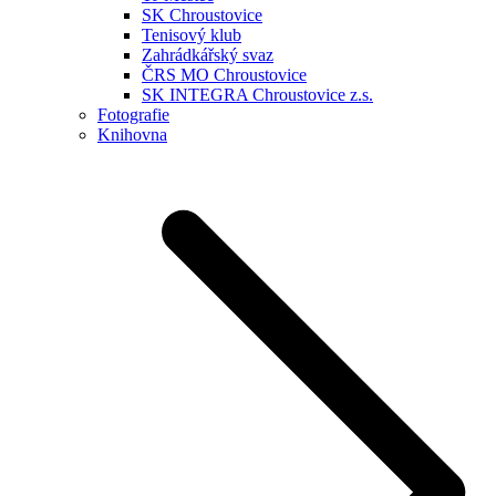
SK Chroustovice
Tenisový klub
Zahrádkářský svaz
ČRS MO Chroustovice
SK INTEGRA Chroustovice z.s.
Fotografie
Knihovna