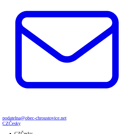
podatelna@obec-chroustovice.net
CZ
Česky
CZ
Česky