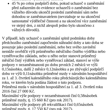
45 % po celou podpůrčí dobu, pokud uchazeč o zaměstnání
před zařazením do evidence uchazečů o zaměstnání bez
vážného důvodu ukončil poslední zaměstnání sám nebo
dohodou se zaměstnavatelem (nevztahuje se na ukončení
samostatné výdělečné činnosti a na ukončení více zaměstnání
ve stejný den, z nichž alespoň jedno bylo ukončeno z
vážných důvodů).
V případě, kdy uchazeč o zaměstnání splnil podmínku doby
předchozího zaměstnání započtením náhradní doby a tato doba se
posuzuje jako poslední zaměstnání, nebo bez svého zavinění
nemůže osvědčit výši průměrného měsíčního čistého výdělku nebo
vyměřovacího základu, nebo u něho nelze stanovit průměrný
měsíční čistý výdělek nebo vyměřovací základ, stanoví se výše
podpory v nezaměstnanosti po dobu prvních 2 měsíců ve výši
0,15násobku, další 2 měsíce 0,12násobku a po zbývající podpůrčí
dobu ve výši 0,11násobku průměrné mzdy v národním hospodářství
za 1. až 3. čtvrtletí kalendářního roku předcházejícího kalendářnímu
roku, ve kterém byla podána žádost o tuto podporu.
Průměrná mzda
v národním hospodářství za 1. až 3. čtvrtletí roku
2016 činí
27 000 Kč
.
Maximální výše
podpory v nezaměstnanosti činí 0,58násobek
průměrné mzdy, tj.
15 660 Kč
(pro rok 2017).
Maximální výše
podpory při rekvalifikaci činí 0,65násobek
průměrné mzdy, tj.
17 550 Kč
(pro rok 2017).