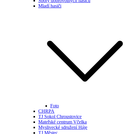
Sbory dobrovolných hasičů
Mladí hasiči
Foto
CHRPA
TJ Sokol Chroustovice
Mateřské centrum Včelka
Myslivecké sdružení Háje
TJ Městec