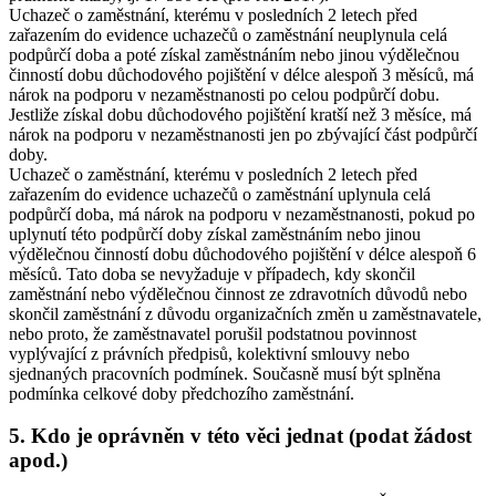
Uchazeč o zaměstnání, kterému v posledních 2 letech před
zařazením do evidence uchazečů o zaměstnání neuplynula celá
podpůrčí doba a poté získal zaměstnáním nebo jinou výdělečnou
činností dobu důchodového pojištění v délce alespoň 3 měsíců, má
nárok na podporu v nezaměstnanosti po celou podpůrčí dobu.
Jestliže získal dobu důchodového pojištění kratší než 3 měsíce, má
nárok na podporu v nezaměstnanosti jen po zbývající část podpůrčí
doby.
Uchazeč o zaměstnání, kterému v posledních 2 letech před
zařazením do evidence uchazečů o zaměstnání uplynula celá
podpůrčí doba, má nárok na podporu v nezaměstnanosti, pokud po
uplynutí této podpůrčí doby získal zaměstnáním nebo jinou
výdělečnou činností dobu důchodového pojištění v délce alespoň 6
měsíců. Tato doba se nevyžaduje v případech, kdy skončil
zaměstnání nebo výdělečnou činnost ze zdravotních důvodů nebo
skončil zaměstnání z důvodu organizačních změn u zaměstnavatele,
nebo proto, že zaměstnavatel porušil podstatnou povinnost
vyplývající z právních předpisů, kolektivní smlouvy nebo
sjednaných pracovních podmínek. Současně musí být splněna
podmínka celkové doby předchozího zaměstnání.
5. Kdo je oprávněn v této věci jednat (podat žádost
apod.)