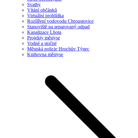
Svatby
Vítání občánků
Virtuální prohlídka
Rozšíření vodovodu Chroustovice
Stanoviště na separovaný odpad
Kanalizace Lhota
Projekty městyse
Vodné a stočné
Městská policie Hrochův Týnec
Knihovna městyse