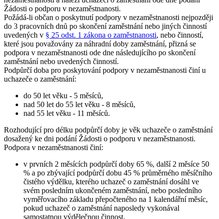
Žádosti o podporu v nezaměstnanosti.
Požádá-li občan o poskytnutí podpory v nezaměstnanosti nejpozději
do 3 pracovních dnů po skončení zaměstnání nebo jiných činností
uvedených v
§ 25 odst. 1 zákona o zaměstnanosti
, nebo činností,
které jsou považovány za náhradní doby zaměstnání, přizná se
podpora v nezaměstnanosti ode dne následujícího po skončení
zaměstnání nebo uvedených činností.
Podpůrčí doba pro poskytování podpory v nezaměstnanosti činí u
uchazeče o zaměstnání
:
do 50 let věku - 5 měsíců,
nad 50 let do 55 let věku - 8 měsíců,
nad 55 let věku - 11 měsíců.
Rozhodující pro délku podpůrčí doby je věk uchazeče o zaměstnání
dosažený ke dni podání Žádosti o podporu v nezaměstnanosti.
Podpora v nezaměstnanosti činí:
v prvních 2 měsících podpůrčí doby 65 %, další 2 měsíce 50
% a po zbývající podpůrčí dobu 45 % průměrného měsíčního
čistého výdělku, kterého uchazeč o zaměstnání dosáhl ve
svém posledním ukončeném zaměstnání, nebo posledního
vyměřovacího základu přepočteného na 1 kalendářní měsíc,
pokud uchazeč o zaměstnání naposledy vykonával
samostatnou výdělečnou činnost,