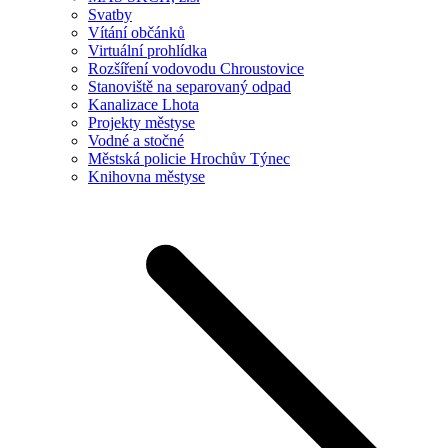
Svatby
Vítání občánků
Virtuální prohlídka
Rozšíření vodovodu Chroustovice
Stanoviště na separovaný odpad
Kanalizace Lhota
Projekty městyse
Vodné a stočné
Městská policie Hrochův Týnec
Knihovna městyse