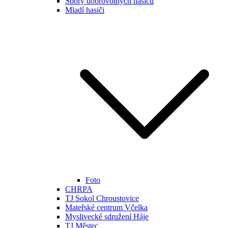
Sbory dobrovolných hasičů
Mladí hasiči
Foto
CHRPA
TJ Sokol Chroustovice
Mateřské centrum Včelka
Myslivecké sdružení Háje
TJ Městec