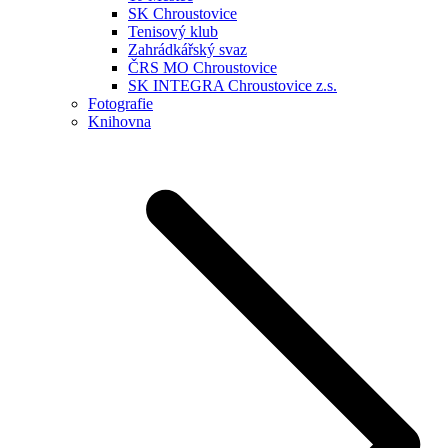
SK Chroustovice
Tenisový klub
Zahrádkářský svaz
ČRS MO Chroustovice
SK INTEGRA Chroustovice z.s.
Fotografie
Knihovna