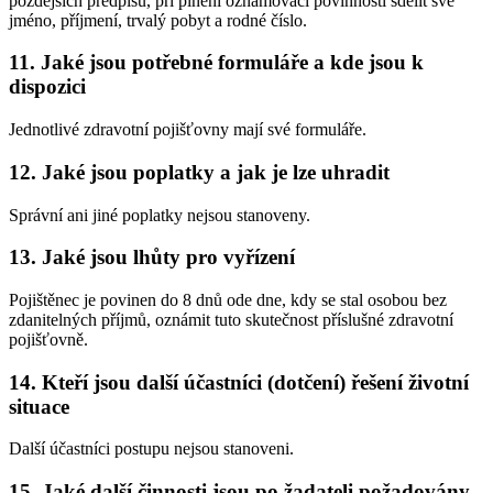
pozdějších předpisů, při plnění oznamovací povinnosti sdělit své
jméno, příjmení, trvalý pobyt a rodné číslo.
11. Jaké jsou potřebné formuláře a kde jsou k
dispozici
Jednotlivé zdravotní pojišťovny mají své formuláře.
12. Jaké jsou poplatky a jak je lze uhradit
Správní ani jiné poplatky nejsou stanoveny.
13. Jaké jsou lhůty pro vyřízení
Pojištěnec je povinen do 8 dnů ode dne, kdy se stal osobou bez
zdanitelných příjmů, oznámit tuto skutečnost příslušné zdravotní
pojišťovně.
14. Kteří jsou další účastníci (dotčení) řešení životní
situace
Další účastníci postupu nejsou stanoveni.
15. Jaké další činnosti jsou po žadateli požadovány