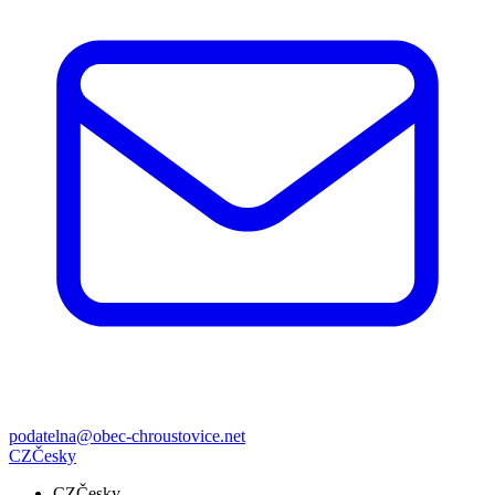
podatelna@obec-chroustovice.net
CZ
Česky
CZ
Česky