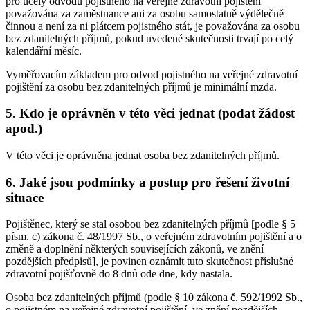
pro účely odvodu pojistného na veřejné zdravotní pojištění
považována za zaměstnance ani za osobu samostatně výdělečně
činnou a není za ni plátcem pojistného stát, je považována za osobu
bez zdanitelných příjmů, pokud uvedené skutečnosti trvají po celý
kalendářní měsíc.
Vyměřovacím základem pro odvod pojistného na veřejné zdravotní
pojištění za osobu bez zdanitelných příjmů je minimální mzda.
5. Kdo je oprávněn v této věci jednat (podat žádost
apod.)
V této věci je oprávněna jednat osoba bez zdanitelných příjmů.
6. Jaké jsou podmínky a postup pro řešení životní
situace
Pojištěnec, který se stal osobou bez zdanitelných příjmů [podle § 5
písm. c) zákona č. 48/1997 Sb., o veřejném zdravotním pojištění a o
změně a doplnění některých souvisejících zákonů, ve znění
pozdějších předpisů], je povinen oznámit tuto skutečnost příslušné
zdravotní pojišťovně do 8 dnů ode dne, kdy nastala.
Osoba bez zdanitelných příjmů (podle § 10 zákona č. 592/1992 Sb.,
o pojistném na veřejné zdravotní pojištění, ve znění pozdějších