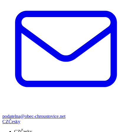
podatelna@obec-chroustovice.net
CZ
Česky
CZ
Česky