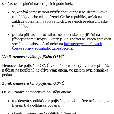
současného splnění následujících podmínek:
vykonává samostatnou výdělečnou činnost na území České
republiky anebo mimo území České republiky, avšak na
základě oprávnění vyplývajících z právních předpisů České
republiky,
podala přihlášku k účasti na nemocenském pojištění na
předepsaném tiskopisu, který je k dispozici na všech správách
sociálního zabezpečení nebo na
internetových stránkách
České správy sociálního zabezpečení
.
Vznik nemocenského pojištění OSVČ
:
Nemocenské pojištění OSVČ vzniká dnem, který uvedla v přihlášce
k účasti na pojištění, nejdříve však dnem, ve kterém byla přihláška
podána.
Zánik nemocenského pojištění OSVČ
:
OSVČ zaniká nemocenské pojištění dnem:
uvedeným v odhlášce z pojištění, ne však dříve než dnem, ve
kterém byla odhláška podána,
skončení samostatné výdělečné činnosti,