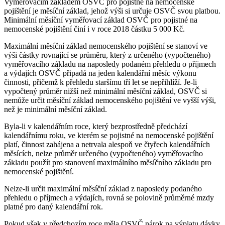
Vyměřovacím základem OSVČ pro pojistné na nemocenské
pojištění je měsíční základ, jehož výši si určuje OSVČ svou platbou.
Minimální měsíční vyměřovací základ OSVČ pro pojistné na
nemocenské pojištění činí i v roce 2018 částku 5 000 Kč.
Maximální měsíční základ nemocenského pojištění se stanoví ve
výši částky rovnající se průměru, který z určeného (vypočteného)
vyměřovacího základu na naposledy podaném přehledu o příjmech
a výdajích OSVČ připadá na jeden kalendářní měsíc výkonu
činnosti, přičemž k přehledu staršímu tří let se nepřihlíží. Je-li
vypočtený průměr nižší než minimální měsíční základ, OSVČ si
nemůže určit měsíční základ nemocenského pojištění ve vyšší výši,
než je minimální měsíční základ.
Byla-li v kalendářním roce, který bezprostředně předchází
kalendářnímu roku, ve kterém se pojistné na nemocenské pojištění
platí, činnost zahájena a netrvala alespoň ve čtyřech kalendářních
měsících, nelze průměr určeného (vypočteného) vyměřovacího
základu použít pro stanovení maximálního měsíčního základu pro
nemocenské pojištění.
Nelze-li určit maximální měsíční základ z naposledy podaného
přehledu o příjmech a výdajích, rovná se polovině průměrné mzdy
platné pro daný kalendářní rok.
Pokud však v předchozím roce měla OSVČ nárok na výplatu dávky