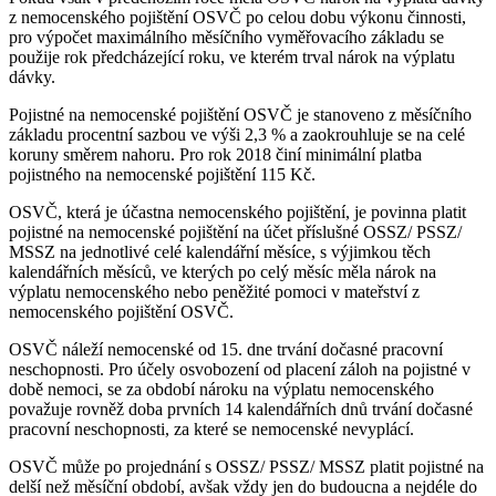
z nemocenského pojištění OSVČ po celou dobu výkonu činnosti,
pro výpočet maximálního měsíčního vyměřovacího základu se
použije rok předcházející roku, ve kterém trval nárok na výplatu
dávky.
Pojistné na nemocenské pojištění OSVČ je stanoveno z měsíčního
základu procentní sazbou ve výši 2,3 % a zaokrouhluje se na celé
koruny směrem nahoru. Pro rok 2018 činí minimální platba
pojistného na nemocenské pojištění 115 Kč.
OSVČ, která je účastna nemocenského pojištění, je povinna platit
pojistné na nemocenské pojištění na účet příslušné OSSZ/ PSSZ/
MSSZ na jednotlivé celé kalendářní měsíce, s výjimkou těch
kalendářních měsíců, ve kterých po celý měsíc měla nárok na
výplatu nemocenského nebo peněžité pomoci v mateřství z
nemocenského pojištění OSVČ.
OSVČ náleží nemocenské od 15. dne trvání dočasné pracovní
neschopnosti. Pro účely osvobození od placení záloh na pojistné v
době nemoci, se za období nároku na výplatu nemocenského
považuje rovněž doba prvních 14 kalendářních dnů trvání dočasné
pracovní neschopnosti, za které se nemocenské nevyplácí.
OSVČ může po projednání s OSSZ/ PSSZ/ MSSZ platit pojistné na
delší než měsíční období, avšak vždy jen do budoucna a nejdéle do