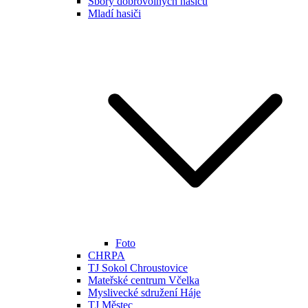
Sbory dobrovolných hasičů
Mladí hasiči
Foto
CHRPA
TJ Sokol Chroustovice
Mateřské centrum Včelka
Myslivecké sdružení Háje
TJ Městec