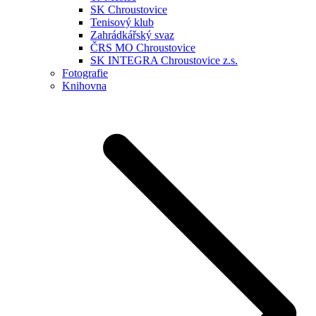
SK Chroustovice
Tenisový klub
Zahrádkářský svaz
ČRS MO Chroustovice
SK INTEGRA Chroustovice z.s.
Fotografie
Knihovna