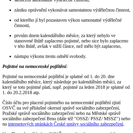
zániku oprávnění vykonávat samostatnou výdělečnou činnost,
od kterého jí byl pozastaven výkon samostatné výdělečné
činnosti,
prvním dnem kalendářního měsíce, za který nebylo ve
stanovené lhůtě zaplaceno pojistné, nebo sice bylo zaplaceno
v této lhůtě, avšak v nižší částce, než mělo být zaplaceno,
nástupu výkonu trestu odnětí svobody.
Pojistné na nemocenské pojištění
:
Pojistné na nemocenské pojištění je splatné od 1. do 20. dne
kalendářního měsíce, který následuje po kalendářním měsíci, za
který se toto pojistné platí, např. pojistné za leden 2018 je splatné od
1. do 20.2.2018 atp.
Číslo účtu pro placení pojistného na nemocenské pojištění zjistí
OSVČ na své příslušné okresní správě sociálního zabezpečení,
Pražské správě sociálního zabezpečení nebo na Městské správě
sociálního zabezpečení Brno (dále též "OSSZ/ PSSZ/ MSSZ") nebo
na
internetových stránkách České správy sociálního zabezpečení
.