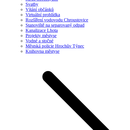
Svatby
Vítání občánků
Virtuální prohlídka
Rozšíření vodovodu Chroustovice
Stanoviště na separovaný odpad
Kanalizace Lhota
Projekty městyse
Vodné a stočné
Městská policie Hrochův Týnec
Knihovna městyse