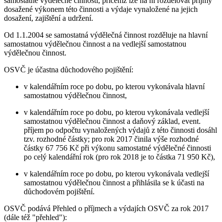
samostatné výdělečné činnosti, přičemž lze na ni rozdělovat příjmy
dosažené výkonem této činnosti a výdaje vynaložené na jejich
dosažení, zajištění a udržení.
Od 1.1.2004 se samostatná výdělečná činnost rozděluje na hlavní
samostatnou výdělečnou činnost a na vedlejší samostatnou
výdělečnou činnost.
OSVČ je účastna důchodového pojištění:
v kalendářním roce po dobu, po kterou vykonávala hlavní
samostatnou výdělečnou činnost,
v kalendářním roce po dobu, po kterou vykonávala vedlejší
samostatnou výdělečnou činnost a daňový základ, event.
příjem po odpočtu vynaložených výdajů z této činnosti dosáhl
tzv. rozhodné částky; pro rok 2017 činila výše rozhodné
částky 67 756 Kč při výkonu samostatné výdělečné činnosti
po celý kalendářní rok (pro rok 2018 je to částka 71 950 Kč),
v kalendářním roce po dobu, po kterou vykonávala vedlejší
samostatnou výdělečnou činnost a přihlásila se k účasti na
důchodovém pojištění.
OSVČ podává Přehled o příjmech a výdajích OSVČ za rok 2017
(dále též "přehled"):