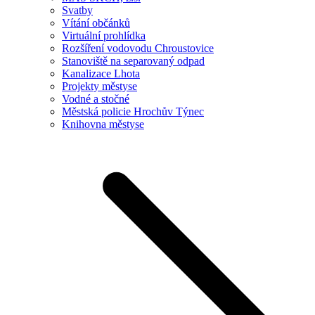
Svatby
Vítání občánků
Virtuální prohlídka
Rozšíření vodovodu Chroustovice
Stanoviště na separovaný odpad
Kanalizace Lhota
Projekty městyse
Vodné a stočné
Městská policie Hrochův Týnec
Knihovna městyse