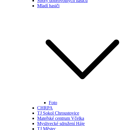
Sbory dobrovolných hasičů
Mladí hasiči
Foto
CHRPA
TJ Sokol Chroustovice
Mateřské centrum Včelka
Myslivecké sdružení Háje
TJ Městec