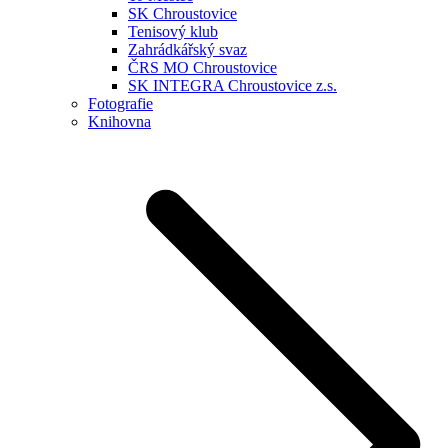
SK Chroustovice
Tenisový klub
Zahrádkářský svaz
ČRS MO Chroustovice
SK INTEGRA Chroustovice z.s.
Fotografie
Knihovna