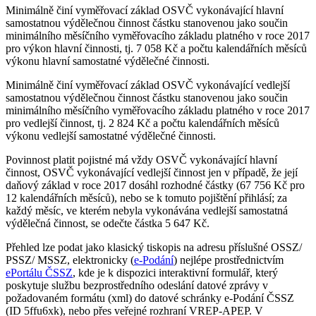
Minimálně činí vyměřovací základ OSVČ vykonávající hlavní
samostatnou výdělečnou činnost částku stanovenou jako součin
minimálního měsíčního vyměřovacího základu platného v roce 2017
pro výkon hlavní činnosti, tj. 7 058 Kč a počtu kalendářních měsíců
výkonu hlavní samostatné výdělečné činnosti.
Minimálně činí vyměřovací základ OSVČ vykonávající vedlejší
samostatnou výdělečnou činnost částku stanovenou jako součin
minimálního měsíčního vyměřovacího základu platného v roce 2017
pro vedlejší činnost, tj. 2 824 Kč a počtu kalendářních měsíců
výkonu vedlejší samostatné výdělečné činnosti.
Povinnost platit pojistné má vždy OSVČ vykonávající hlavní
činnost, OSVČ vykonávající vedlejší činnost jen v případě, že její
daňový základ v roce 2017 dosáhl rozhodné částky (67 756 Kč pro
12 kalendářních měsíců), nebo se k tomuto pojištění přihlásí; za
každý měsíc, ve kterém nebyla vykonávána vedlejší samostatná
výdělečná činnost, se odečte částka 5 647 Kč.
Přehled lze podat jako klasický tiskopis na adresu příslušné OSSZ/
PSSZ/ MSSZ, elektronicky (
e-Podání
) nejlépe prostřednictvím
ePortálu ČSSZ
, kde je k dispozici interaktivní formulář, který
poskytuje službu bezprostředního odeslání datové zprávy v
požadovaném formátu (xml) do datové schránky e-Podání ČSSZ
(ID 5ffu6xk), nebo přes veřejné rozhraní VREP-APEP. V