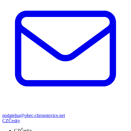
podatelna@obec-chroustovice.net
CZ
Česky
CZ
Česky