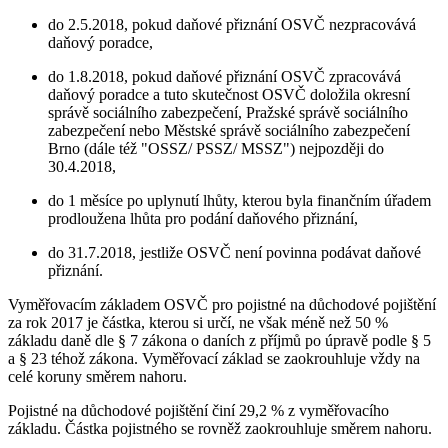
do 2.5.2018, pokud daňové přiznání OSVČ nezpracovává
daňový poradce,
do 1.8.2018, pokud daňové přiznání OSVČ zpracovává
daňový poradce a tuto skutečnost OSVČ doložila okresní
správě sociálního zabezpečení, Pražské správě sociálního
zabezpečení nebo Městské správě sociálního zabezpečení
Brno (dále též "OSSZ/ PSSZ/ MSSZ") nejpozději do
30.4.2018,
do 1 měsíce po uplynutí lhůty, kterou byla finančním úřadem
prodloužena lhůta pro podání daňového přiznání,
do 31.7.2018, jestliže OSVČ není povinna podávat daňové
přiznání.
Vyměřovacím základem OSVČ pro pojistné na důchodové pojištění
za rok 2017 je částka, kterou si určí, ne však méně než 50 %
základu daně dle § 7 zákona o daních z příjmů po úpravě podle § 5
a § 23 téhož zákona. Vyměřovací základ se zaokrouhluje vždy na
celé koruny směrem nahoru.
Pojistné na důchodové pojištění činí 29,2 % z vyměřovacího
základu. Částka pojistného se rovněž zaokrouhluje směrem nahoru.