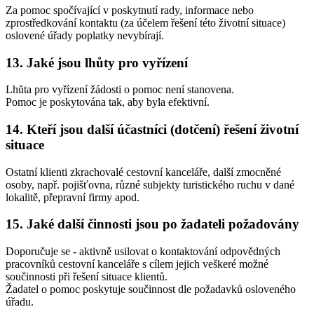
Za pomoc spočívající v poskytnutí rady, informace nebo
zprostředkování kontaktu (za účelem řešení této životní situace)
oslovené úřady poplatky nevybírají.
13. Jaké jsou lhůty pro vyřízení
Lhůta pro vyřízení žádosti o pomoc není stanovena.
Pomoc je poskytována tak, aby byla efektivní.
14. Kteří jsou další účastníci (dotčení) řešení životní
situace
Ostatní klienti zkrachovalé cestovní kanceláře, další zmocněné
osoby, např. pojišťovna, různé subjekty turistického ruchu v dané
lokalitě, přepravní firmy apod.
15. Jaké další činnosti jsou po žadateli požadovány
Doporučuje se - aktivně usilovat o kontaktování odpovědných
pracovníků cestovní kanceláře s cílem jejich veškeré možné
součinnosti při řešení situace klientů.
Žadatel o pomoc poskytuje součinnost dle požadavků osloveného
úřadu.