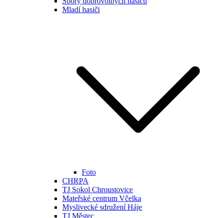
Sbory dobrovolných hasičů
Mladí hasiči
Foto
CHRPA
TJ Sokol Chroustovice
Mateřské centrum Včelka
Myslivecké sdružení Háje
TJ Městec