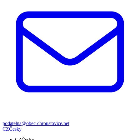
podatelna@obec-chroustovice.net
CZ
Česky
CZ
Česky