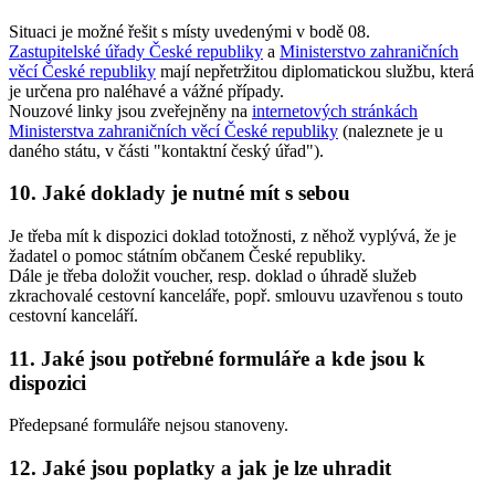
Situaci je možné řešit s místy uvedenými v bodě 08.
Zastupitelské úřady České republiky
a
Ministerstvo zahraničních
věcí České republiky
mají nepřetržitou diplomatickou službu, která
je určena pro naléhavé a vážné případy.
Nouzové linky jsou zveřejněny na
internetových stránkách
Ministerstva zahraničních věcí České republiky
(naleznete je u
daného státu, v části "kontaktní český úřad").
10. Jaké doklady je nutné mít s sebou
Je třeba mít k dispozici doklad totožnosti, z něhož vyplývá, že je
žadatel o pomoc státním občanem České republiky.
Dále je třeba doložit voucher, resp. doklad o úhradě služeb
zkrachovalé cestovní kanceláře, popř. smlouvu uzavřenou s touto
cestovní kanceláří.
11. Jaké jsou potřebné formuláře a kde jsou k
dispozici
Předepsané formuláře nejsou stanoveny.
12. Jaké jsou poplatky a jak je lze uhradit