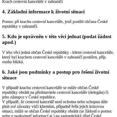
Krach cestovní kanceláře v zahraničí
4. Základní informace k životní situaci
Pomoc při krachu cestovní kanceláře, jenž postihl občana České
republiky v zahraničí.
5. Kdo je oprávněn v této věci jednat (podat žádost
apod.)
V této věci jedná občan České republiky - klient cestovní kanceláře,
který byl krachem cestovní kanceláře v zahraničí postižen, příp.
osoba blízká.
6. Jaké jsou podmínky a postup pro řešení životní
situace
V případě krachu cestovní kanceláře se může občan České
republiky obrátit na představitele cestovní kanceláře (delegáta) či
jeho zástupce v České republice.
V případě, že cestovní kancelář není ochotna nebo schopna dále
plnit své závazky vůči klientům, případně řešit jejich krizovou
situaci, může se občan České republiky obrátit (se žádostí o pomoc
nebo o poskytnutí informací aj.) na zastupitelský úřad České