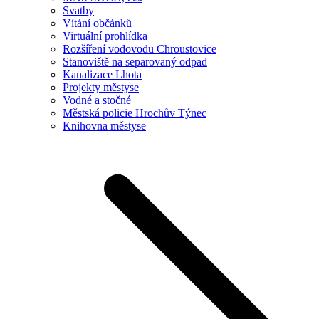
Svatby
Vítání občánků
Virtuální prohlídka
Rozšíření vodovodu Chroustovice
Stanoviště na separovaný odpad
Kanalizace Lhota
Projekty městyse
Vodné a stočné
Městská policie Hrochův Týnec
Knihovna městyse