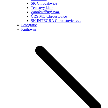
SK Chroustovice
Tenisový klub
Zahrádkářský svaz
ČRS MO Chroustovice
SK INTEGRA Chroustovice z.s.
Fotografie
Knihovna