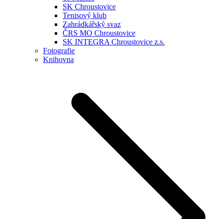
SK Chroustovice
Tenisový klub
Zahrádkářský svaz
ČRS MO Chroustovice
SK INTEGRA Chroustovice z.s.
Fotografie
Knihovna