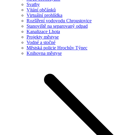
Svatby
Vítání občánků
Virtuální prohlídka
Rozšíření vodovodu Chroustovice
Stanoviště na separovaný odpad
Kanalizace Lhota
Projekty městyse
Vodné a stočné
Městská policie Hrochův Týnec
Knihovna městyse