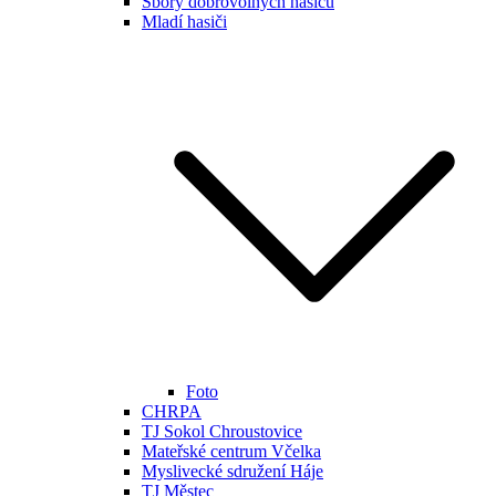
Sbory dobrovolných hasičů
Mladí hasiči
Foto
CHRPA
TJ Sokol Chroustovice
Mateřské centrum Včelka
Myslivecké sdružení Háje
TJ Městec