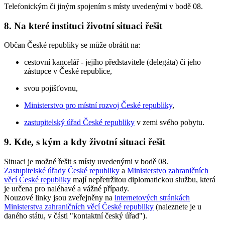
Telefonickým či jiným spojením s místy uvedenými v bodě 08.
8. Na které instituci životní situaci řešit
Občan České republiky se může obrátit na:
cestovní kancelář - jejího představitele (delegáta) či jeho
zástupce v České republice,
svou pojišťovnu,
Ministerstvo pro místní rozvoj České republiky
,
zastupitelský úřad České republiky
v zemi svého pobytu.
9. Kde, s kým a kdy životní situaci řešit
Situaci je možné řešit s místy uvedenými v bodě 08.
Zastupitelské úřady České republiky
a
Ministerstvo zahraničních
věcí České republiky
mají nepřetržitou diplomatickou službu, která
je určena pro naléhavé a vážné případy.
Nouzové linky jsou zveřejněny na
internetových stránkách
Ministerstva zahraničních věcí České republiky
(naleznete je u
daného státu, v části "kontaktní český úřad").