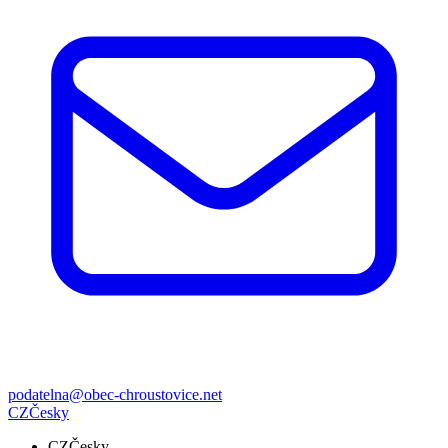
podatelna@obec-chroustovice.net
CZ
Česky
CZ
Česky