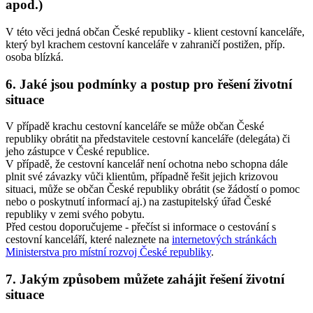
apod.)
V této věci jedná občan České republiky - klient cestovní kanceláře,
který byl krachem cestovní kanceláře v zahraničí postižen, příp.
osoba blízká.
6. Jaké jsou podmínky a postup pro řešení životní
situace
V případě krachu cestovní kanceláře se může občan České
republiky obrátit na představitele cestovní kanceláře (delegáta) či
jeho zástupce v České republice.
V případě, že cestovní kancelář není ochotna nebo schopna dále
plnit své závazky vůči klientům, případně řešit jejich krizovou
situaci, může se občan České republiky obrátit (se žádostí o pomoc
nebo o poskytnutí informací aj.) na zastupitelský úřad České
republiky v zemi svého pobytu.
Před cestou doporučujeme - přečíst si informace o cestování s
cestovní kanceláří, které naleznete na
internetových stránkách
Ministerstva pro místní rozvoj České republiky
.
7. Jakým způsobem můžete zahájit řešení životní
situace