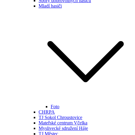
Sbory dobrovolných hasičů
Mladí hasiči
Foto
CHRPA
TJ Sokol Chroustovice
Mateřské centrum Včelka
Myslivecké sdružení Háje
TJ Městec