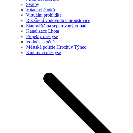
Svatby
Vítání občánků
Virtuální prohlídka
Rozšíření vodovodu Chroustovice
Stanoviště na separovaný odpad
Kanalizace Lhota
Projekty městyse
Vodné a stočné
Městská policie Hrochův Týnec
Knihovna městyse