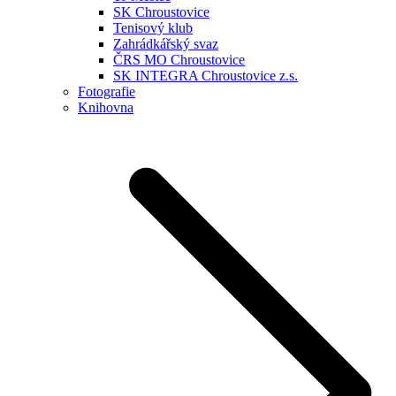
SK Chroustovice
Tenisový klub
Zahrádkářský svaz
ČRS MO Chroustovice
SK INTEGRA Chroustovice z.s.
Fotografie
Knihovna