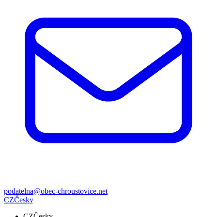
podatelna@obec-chroustovice.net
CZ
Česky
CZ
Česky