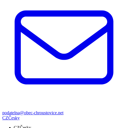
podatelna@obec-chroustovice.net
CZ
Česky
CZ
Česky