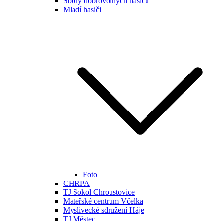
Sbory dobrovolných hasičů
Mladí hasiči
Foto
CHRPA
TJ Sokol Chroustovice
Mateřské centrum Včelka
Myslivecké sdružení Háje
TJ Městec