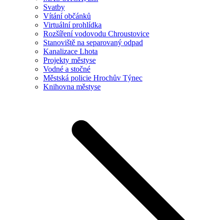
Svatby
Vítání občánků
Virtuální prohlídka
Rozšíření vodovodu Chroustovice
Stanoviště na separovaný odpad
Kanalizace Lhota
Projekty městyse
Vodné a stočné
Městská policie Hrochův Týnec
Knihovna městyse