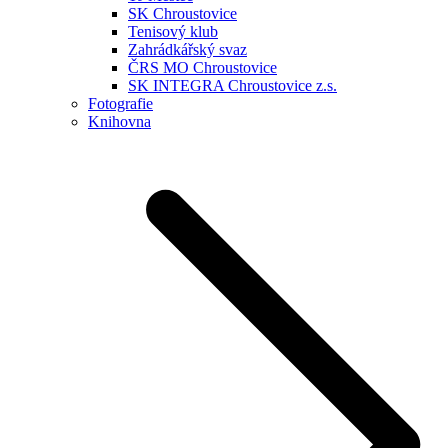
SK Chroustovice
Tenisový klub
Zahrádkářský svaz
ČRS MO Chroustovice
SK INTEGRA Chroustovice z.s.
Fotografie
Knihovna