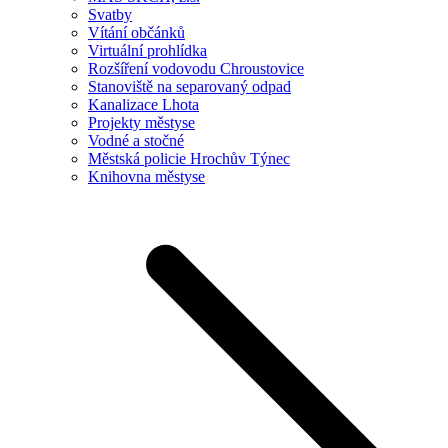
Svatby
Vítání občánků
Virtuální prohlídka
Rozšíření vodovodu Chroustovice
Stanoviště na separovaný odpad
Kanalizace Lhota
Projekty městyse
Vodné a stočné
Městská policie Hrochův Týnec
Knihovna městyse