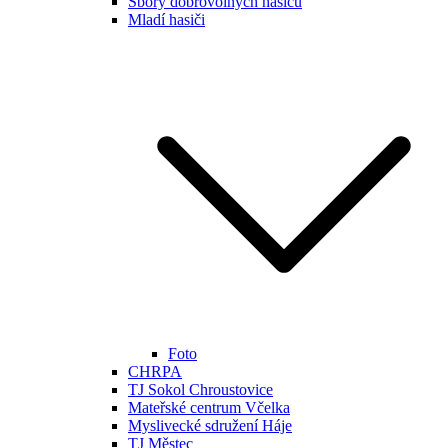
Sbory dobrovolných hasičů
Mladí hasiči
Foto
CHRPA
TJ Sokol Chroustovice
Mateřské centrum Včelka
Myslivecké sdružení Háje
TJ Městec