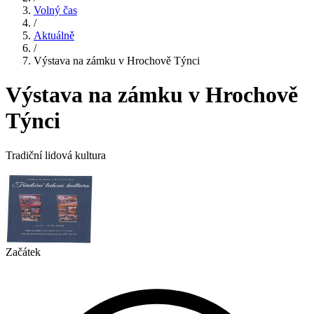
Volný čas
/
Aktuálně
/
Výstava na zámku v Hrochově Týnci
Výstava na zámku v Hrochově
Týnci
Tradiční lidová kultura
Začátek