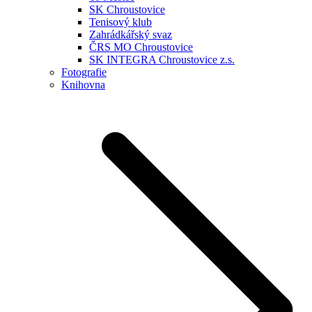
SK Chroustovice
Tenisový klub
Zahrádkářský svaz
ČRS MO Chroustovice
SK INTEGRA Chroustovice z.s.
Fotografie
Knihovna