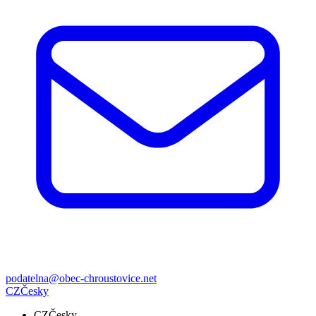
podatelna@obec-chroustovice.net
CZ
Česky
CZ
Česky