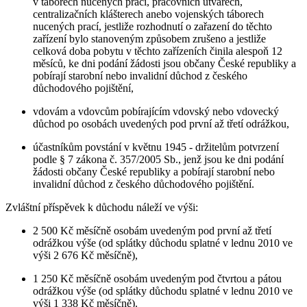
v táborech nucených prací, pracovních útvarech,
centralizačních klášterech anebo vojenských táborech
nucených prací, jestliže rozhodnutí o zařazení do těchto
zařízení bylo stanoveným způsobem zrušeno a jestliže
celková doba pobytu v těchto zařízeních činila alespoň 12
měsíců, ke dni podání žádosti jsou občany České republiky a
pobírají starobní nebo invalidní důchod z českého
důchodového pojištění,
vdovám a vdovcům pobírajícím vdovský nebo vdovecký
důchod po osobách uvedených pod první až třetí odrážkou,
účastníkům povstání v květnu 1945 - držitelům potvrzení
podle § 7 zákona č. 357/2005 Sb., jenž jsou ke dni podání
žádosti občany České republiky a pobírají starobní nebo
invalidní důchod z českého důchodového pojištění.
Zvláštní příspěvek k důchodu náleží ve výši:
2 500 Kč měsíčně osobám uvedeným pod první až třetí
odrážkou výše (od splátky důchodu splatné v lednu 2010 ve
výši 2 676 Kč měsíčně),
1 250 Kč měsíčně osobám uvedeným pod čtvrtou a pátou
odrážkou výše (od splátky důchodu splatné v lednu 2010 ve
výši 1 338 Kč měsíčně).