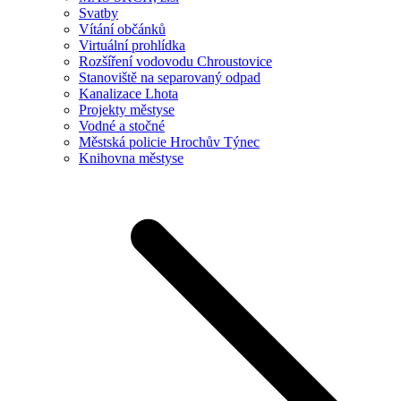
Svatby
Vítání občánků
Virtuální prohlídka
Rozšíření vodovodu Chroustovice
Stanoviště na separovaný odpad
Kanalizace Lhota
Projekty městyse
Vodné a stočné
Městská policie Hrochův Týnec
Knihovna městyse