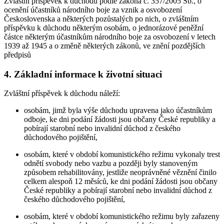
Zvláštní příspěvek k důchodu podle zákona č. 357/2005 Sb., o
ocenění účastníků národního boje za vznik a osvobození
Československa a některých pozůstalých po nich, o zvláštním
příspěvku k důchodu některým osobám, o jednorázové peněžní
částce některým účastníkům národního boje za osvobození v letech
1939 až 1945 a o změně některých zákonů, ve znění pozdějších
předpisů
4. Základní informace k životní situaci
Zvláštní příspěvek k důchodu náleží:
osobám, jimž byla výše důchodu upravena jako účastníkům
odboje, ke dni podání žádosti jsou občany České republiky a
pobírají starobní nebo invalidní důchod z českého
důchodového pojištění,
osobám, které v období komunistického režimu vykonaly trest
odnětí svobody nebo vazbu a později byly stanoveným
způsobem rehabilitovány, jestliže neoprávněné věznění činilo
celkem alespoň 12 měsíců, ke dni podání žádosti jsou občany
České republiky a pobírají starobní nebo invalidní důchod z
českého důchodového pojištění,
osobám, které v období komunistického režimu byly zařazeny