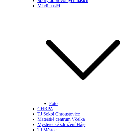
Sbory dobrovolných hasičů
Mladí hasiči
Foto
CHRPA
TJ Sokol Chroustovice
Mateřské centrum Včelka
Myslivecké sdružení Háje
TJ Městec