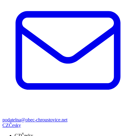
podatelna@obec-chroustovice.net
CZ
Česky
CZ
Česky