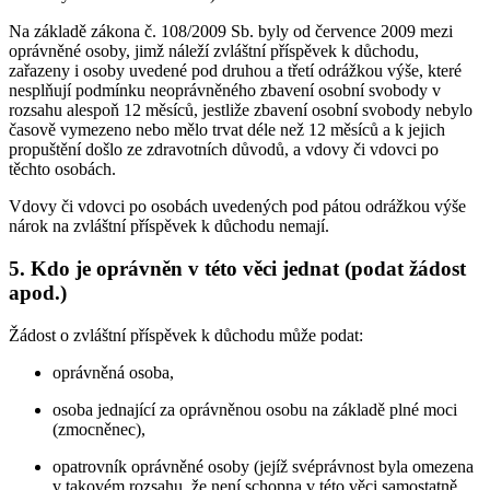
Na základě zákona č. 108/2009 Sb. byly od července 2009 mezi
oprávněné osoby, jimž náleží zvláštní příspěvek k důchodu,
zařazeny i osoby uvedené pod druhou a třetí odrážkou výše, které
nesplňují podmínku neoprávněného zbavení osobní svobody v
rozsahu alespoň 12 měsíců, jestliže zbavení osobní svobody nebylo
časově vymezeno nebo mělo trvat déle než 12 měsíců a k jejich
propuštění došlo ze zdravotních důvodů, a vdovy či vdovci po
těchto osobách.
Vdovy či vdovci po osobách uvedených pod pátou odrážkou výše
nárok na zvláštní příspěvek k důchodu nemají.
5. Kdo je oprávněn v této věci jednat (podat žádost
apod.)
Žádost o zvláštní příspěvek k důchodu může podat:
oprávněná osoba,
osoba jednající za oprávněnou osobu na základě plné moci
(zmocněnec),
opatrovník oprávněné osoby (jejíž svéprávnost byla omezena
v takovém rozsahu, že není schopna v této věci samostatně