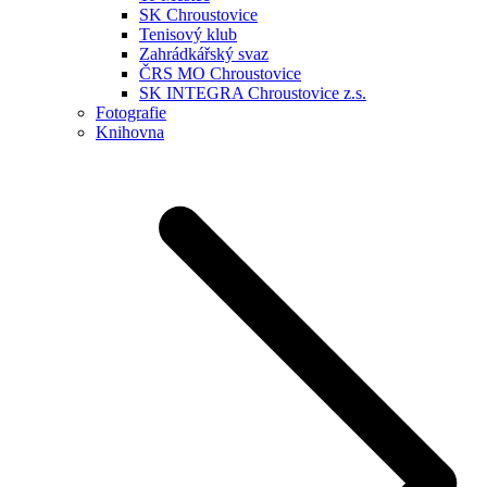
SK Chroustovice
Tenisový klub
Zahrádkářský svaz
ČRS MO Chroustovice
SK INTEGRA Chroustovice z.s.
Fotografie
Knihovna