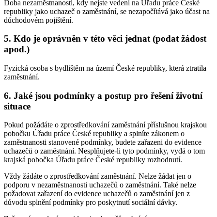
Doba nezaměstnanosti, kdy nejste vedeni na Úřadu práce České
republiky jako uchazeč o zaměstnání, se nezapočítává jako účast na
důchodovém pojištění.
5. Kdo je oprávněn v této věci jednat (podat žádost
apod.)
Fyzická osoba s bydlištěm na území České republiky, která ztratila
zaměstnání.
6. Jaké jsou podmínky a postup pro řešení životní
situace
Pokud požádáte o zprostředkování zaměstnání příslušnou krajskou
pobočku Úřadu práce České republiky a splníte zákonem o
zaměstnanosti stanovené podmínky, budete zařazeni do evidence
uchazečů o zaměstnání. Nesplňujete-li tyto podmínky, vydá o tom
krajská pobočka Úřadu práce České republiky rozhodnutí.
Vždy žádáte o zprostředkování zaměstnání. Nelze žádat jen o
podporu v nezaměstnanosti uchazečů o zaměstnání. Také nelze
požadovat zařazení do evidence uchazečů o zaměstnání jen z
důvodu splnění podmínky pro poskytnutí sociální dávky.