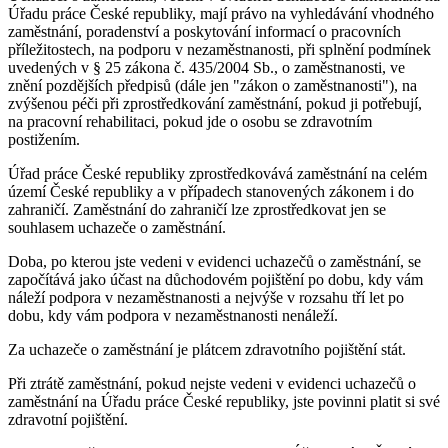
Úřadu práce České republiky, mají právo na vyhledávání vhodného
zaměstnání, poradenství a poskytování informací o pracovních
příležitostech, na podporu v nezaměstnanosti, při splnění podmínek
uvedených v § 25 zákona č. 435/2004 Sb., o zaměstnanosti, ve
znění pozdějších předpisů (dále jen "zákon o zaměstnanosti"), na
zvýšenou péči při zprostředkování zaměstnání, pokud ji potřebují,
na pracovní rehabilitaci, pokud jde o osobu se zdravotním
postižením.
Úřad práce České republiky zprostředkovává zaměstnání na celém
území České republiky a v případech stanovených zákonem i do
zahraničí. Zaměstnání do zahraničí lze zprostředkovat jen se
souhlasem uchazeče o zaměstnání.
Doba, po kterou jste vedeni v evidenci uchazečů o zaměstnání, se
započítává jako účast na důchodovém pojištění po dobu, kdy vám
náleží podpora v nezaměstnanosti a nejvýše v rozsahu tří let po
dobu, kdy vám podpora v nezaměstnanosti nenáleží.
Za uchazeče o zaměstnání je plátcem zdravotního pojištění stát.
Při ztrátě zaměstnání, pokud nejste vedeni v evidenci uchazečů o
zaměstnání na Úřadu práce České republiky, jste povinni platit si své
zdravotní pojištění.