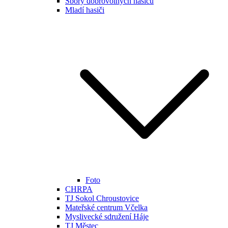
Sbory dobrovolných hasičů
Mladí hasiči
Foto
CHRPA
TJ Sokol Chroustovice
Mateřské centrum Včelka
Myslivecké sdružení Háje
TJ Městec