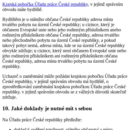
Krajská pobočka Úřadu práce České republiky
, v jejímž správním
obvodu máte bydliště.
Bydlištěm je u státního občana České republiky adresa místa
trvalého pobytu na území České republiky; u cizince, který je
občanem Evropské unie nebo jeho rodinným příslušníkem anebo
rodinným příslušníkem občana České republiky, adresa trvalého
nebo přechodného pobytu na území České republiky, a pokud
takový pobyt nemá, adresa místa, kde se na území České republiky
obvykle zdržuje; u cizince, který není občanem Evropské unie nebo
jeho rodinným příslušníkem ani rodinným příslušníkem občana
České republiky, adresa místa trvalého pobytu na území České
republiky.
Uchazeč o zaměstnání může požádat krajskou pobočku Úřadu práce
České republiky, v jejímž správním obvodu má bydliště, o
zprostředkování zaměstnání krajskou pobočkou Úřadu práce České
republiky, v jejímž správním obvodu se z vážných důvodů skutečně
zdržuje.
10. Jaké doklady je nutné mít s sebou
Na Úřadu práce České republiky předložte:
doklad k ověření totožnosti, státního občanství a místa