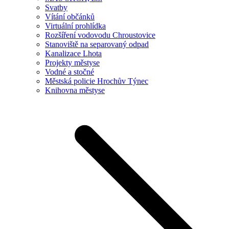
Svatby
Vítání občánků
Virtuální prohlídka
Rozšíření vodovodu Chroustovice
Stanoviště na separovaný odpad
Kanalizace Lhota
Projekty městyse
Vodné a stočné
Městská policie Hrochův Týnec
Knihovna městyse