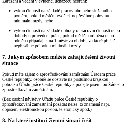
Zařazení a vedení v evidenci uchazečů nebrání:
výkon činnosti na základě pracovního nebo služebního
poměru, pokud měsíční výdělek nepřesáhne polovinu
minimální mzdy, nebo
výkon činnosti na základě dohody o pracovní činnosti nebo
dohody o provedení práce, pokud měsíční odměna nebo
odměna připadající na 1 měsíc za období, za které přísluší,
nepřesáhne polovinu minimální mzdy.
7. Jakým způsobem můžete zahájit řešení životní
situace
Pokud máte zájem o zprostředkování zaměstnání Úřadem práce
České republiky, osobně se dostavte na příslušnou krajskou
pobočku Úřadu práce České republiky a podejte písemnou Žádost o
zprostředkování zaměstnání.
(Bez osobní návštěvy Úřadu práce České republiky o
zprostředkování zaměstnání požádat nelze; to znamená např.
dopisem, elektronickou poštou, telefonicky apod.)
8. Na které instituci životní situaci řešit