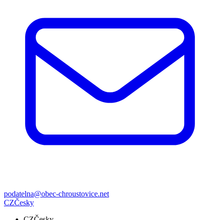
podatelna@obec-chroustovice.net
CZ
Česky
CZ
Česky