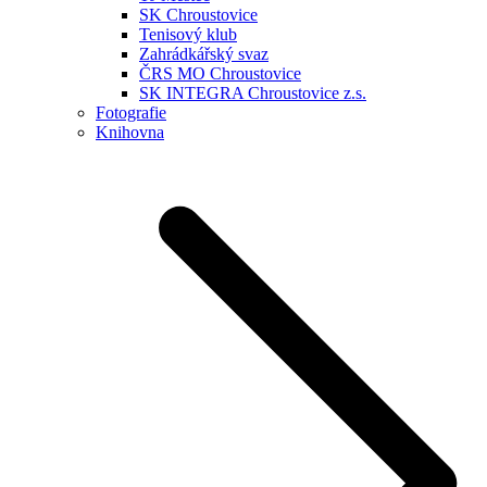
SK Chroustovice
Tenisový klub
Zahrádkářský svaz
ČRS MO Chroustovice
SK INTEGRA Chroustovice z.s.
Fotografie
Knihovna