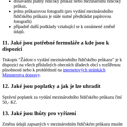
dosavadní platný řidičský průkaz nebo mezinárodní řidičský
průkaz,
jednu průkazovou fotografii (pro vydání mezinárodního
řidičského průkazu je stále nutné předkládat papírovou
fotografii)
případně další podklady vztahující se k oznámené změně
údajů.
11. Jaké jsou potřebné formuláře a kde jsou k
dispozici
Tiskopis "Žádost o vydání mezinárodního řidičského průkazu" je k
dispozici na všech příslušných obecních úřadech obcí s rozšířenou
působností nebo k prohlédnutí na
internetových stránkách
Ministerstva dopravy
.
12. Jaké jsou poplatky a jak je lze uhradit
Správní poplatek za vydání mezinárodního řidičského průkazu činí
50,- Kč.
13. Jaké jsou lhůty pro vyřízení
Změnu údajů zapsaných v mezinárodním řidičském průkazu musíte