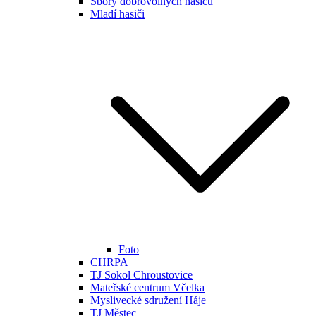
Sbory dobrovolných hasičů
Mladí hasiči
Foto
CHRPA
TJ Sokol Chroustovice
Mateřské centrum Včelka
Myslivecké sdružení Háje
TJ Městec