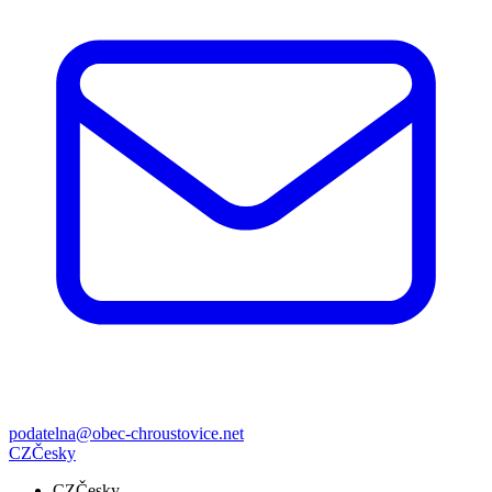
podatelna@obec-chroustovice.net
CZ
Česky
CZ
Česky