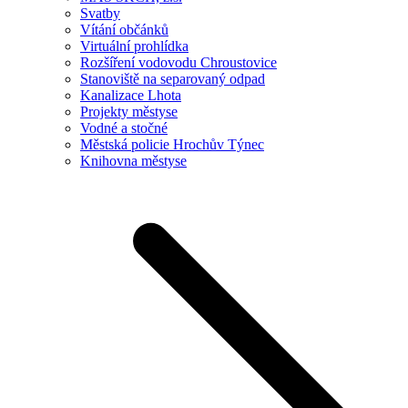
Svatby
Vítání občánků
Virtuální prohlídka
Rozšíření vodovodu Chroustovice
Stanoviště na separovaný odpad
Kanalizace Lhota
Projekty městyse
Vodné a stočné
Městská policie Hrochův Týnec
Knihovna městyse