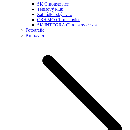
SK Chroustovice
Tenisový klub
Zahrádkářský svaz
ČRS MO Chroustovice
SK INTEGRA Chroustovice z.s.
Fotografie
Knihovna