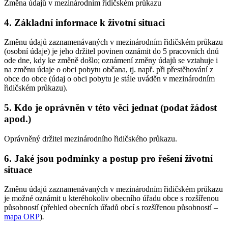
Změna údajů v mezinárodním řidičském průkazu
4. Základní informace k životní situaci
Změnu údajů zaznamenávaných v mezinárodním řidičském průkazu
(osobní údaje) je jeho držitel povinen oznámit do 5 pracovních dnů
ode dne, kdy ke změně došlo; oznámení změny údajů se vztahuje i
na změnu údaje o obci pobytu občana, tj. např. při přestěhování z
obce do obce (údaj o obci pobytu je stále uváděn v mezinárodním
řidičském průkazu).
5. Kdo je oprávněn v této věci jednat (podat žádost
apod.)
Oprávněný držitel mezinárodního řidičského průkazu.
6. Jaké jsou podmínky a postup pro řešení životní
situace
Změnu údajů zaznamenávaných v mezinárodním řidičském průkazu
je možné oznámit u kteréhokoliv obecního úřadu obce s rozšířenou
působností (přehled obecních úřadů obcí s rozšířenou působností –
mapa ORP
)
.