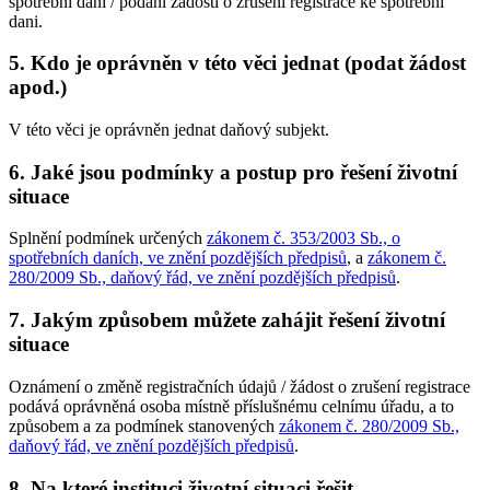
spotřební dani / podání žádosti o zrušení registrace ke spotřební
dani.
5. Kdo je oprávněn v této věci jednat (podat žádost
apod.)
V této věci je oprávněn jednat daňový subjekt.
6. Jaké jsou podmínky a postup pro řešení životní
situace
Splnění podmínek určených
zákonem č. 353/2003 Sb., o
spotřebních daních, ve znění pozdějších předpisů
, a
zákonem č.
280/2009 Sb., daňový řád, ve znění pozdějších předpisů
.
7. Jakým způsobem můžete zahájit řešení životní
situace
Oznámení o změně registračních údajů / žádost o zrušení registrace
podává oprávněná osoba místně příslušnému celnímu úřadu, a to
způsobem a za podmínek stanovených
zákonem č. 280/2009 Sb.,
daňový řád, ve znění pozdějších předpisů
.
8. Na které instituci životní situaci řešit