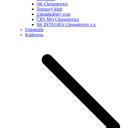
SK Chroustovice
Tenisový klub
Zahrádkářský svaz
ČRS MO Chroustovice
SK INTEGRA Chroustovice z.s.
Fotografie
Knihovna