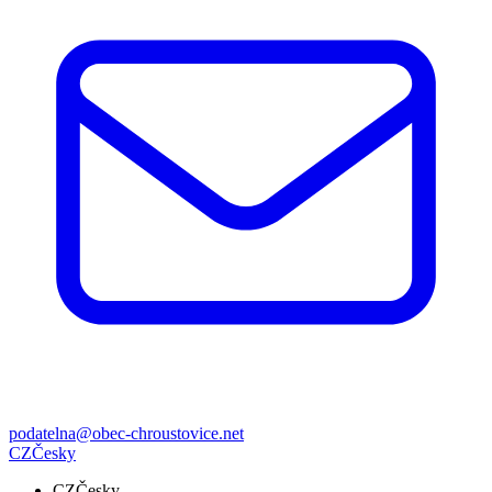
podatelna@obec-chroustovice.net
CZ
Česky
CZ
Česky