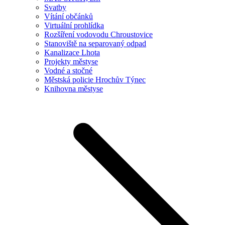
Svatby
Vítání občánků
Virtuální prohlídka
Rozšíření vodovodu Chroustovice
Stanoviště na separovaný odpad
Kanalizace Lhota
Projekty městyse
Vodné a stočné
Městská policie Hrochův Týnec
Knihovna městyse