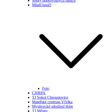
Sbory dobrovolných hasičů
Mladí hasiči
Foto
CHRPA
TJ Sokol Chroustovice
Mateřské centrum Včelka
Myslivecké sdružení Háje
TJ Městec