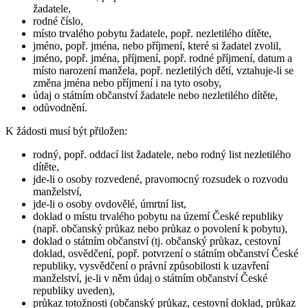
žadatele,
rodné číslo,
místo trvalého pobytu žadatele, popř. nezletilého dítěte,
jméno, popř. jména, nebo příjmení, které si žadatel zvolil,
jméno, popř. jména, příjmení, popř. rodné příjmení, datum a
místo narození manžela, popř. nezletilých dětí, vztahuje-li se
změna jména nebo příjmení i na tyto osoby,
údaj o státním občanství žadatele nebo nezletilého dítěte,
odůvodnění.
K žádosti musí být přiložen:
rodný, popř. oddací list žadatele, nebo rodný list nezletilého
dítěte,
jde-li o osoby rozvedené, pravomocný rozsudek o rozvodu
manželství,
jde-li o osoby ovdovělé, úmrtní list,
doklad o místu trvalého pobytu na území České republiky
(např. občanský průkaz nebo průkaz o povolení k pobytu),
doklad o státním občanství (tj. občanský průkaz, cestovní
doklad, osvědčení, popř. potvrzení o státním občanství České
republiky, vysvědčení o právní způsobilosti k uzavření
manželství, je-li v něm údaj o státním občanství České
republiky uveden),
průkaz totožnosti (občanský průkaz, cestovní doklad, průkaz