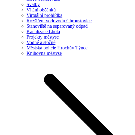
Svatby
Vítání občánků
Virtuální prohlídka
Rozšíření vodovodu Chroustovice
Stanoviště na separovaný odpad
Kanalizace Lhota
Projekty městyse
Vodné a stočné
Městská policie Hrochův Týnec
Knihovna městyse