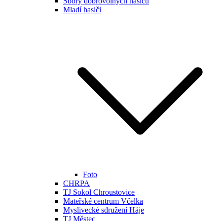
Sbory dobrovolných hasičů
Mladí hasiči
Foto
CHRPA
TJ Sokol Chroustovice
Mateřské centrum Včelka
Myslivecké sdružení Háje
TJ Městec