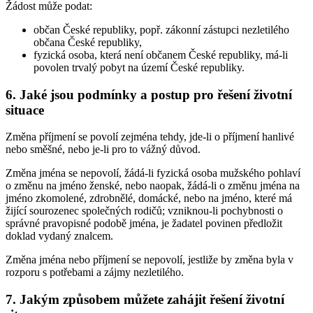
Žádost může podat:
občan České republiky, popř. zákonní zástupci nezletilého
občana České republiky,
fyzická osoba, která není občanem České republiky, má-li
povolen trvalý pobyt na území České republiky.
6. Jaké jsou podmínky a postup pro řešení životní
situace
Změna příjmení se povolí zejména tehdy, jde-li o příjmení hanlivé
nebo směšné, nebo je-li pro to vážný důvod.
Změna jména se nepovolí, žádá-li fyzická osoba mužského pohlaví
o změnu na jméno ženské, nebo naopak, žádá-li o změnu jména na
jméno zkomolené, zdrobnělé, domácké, nebo na jméno, které má
žijící sourozenec společných rodičů; vzniknou-li pochybnosti o
správné pravopisné podobě jména, je žadatel povinen předložit
doklad vydaný znalcem.
Změna jména nebo příjmení se nepovolí, jestliže by změna byla v
rozporu s potřebami a zájmy nezletilého.
7. Jakým způsobem můžete zahájit řešení životní