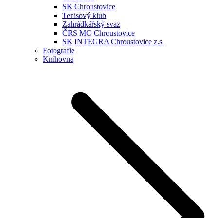
SK Chroustovice
Tenisový klub
Zahrádkářský svaz
ČRS MO Chroustovice
SK INTEGRA Chroustovice z.s.
Fotografie
Knihovna