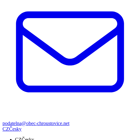
podatelna@obec-chroustovice.net
CZ
Česky
CZ
Česky