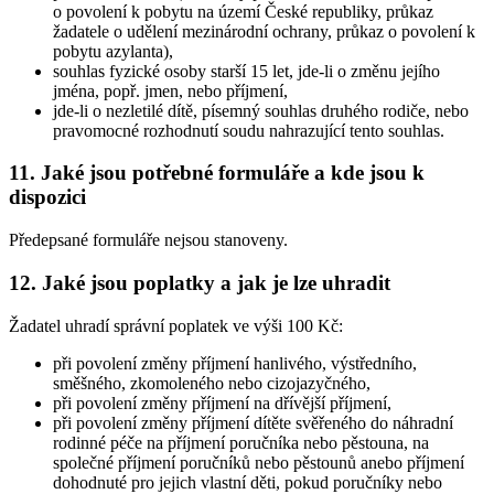
o povolení k pobytu na území České republiky, průkaz
žadatele o udělení mezinárodní ochrany, průkaz o povolení k
pobytu azylanta),
souhlas fyzické osoby starší 15 let, jde-li o změnu jejího
jména, popř. jmen, nebo příjmení,
jde-li o nezletilé dítě, písemný souhlas druhého rodiče, nebo
pravomocné rozhodnutí soudu nahrazující tento souhlas.
11. Jaké jsou potřebné formuláře a kde jsou k
dispozici
Předepsané formuláře nejsou stanoveny.
12. Jaké jsou poplatky a jak je lze uhradit
Žadatel uhradí správní poplatek ve výši 100 Kč:
při povolení změny příjmení hanlivého, výstředního,
směšného, zkomoleného nebo cizojazyčného,
při povolení změny příjmení na dřívější příjmení,
při povolení změny příjmení dítěte svěřeného do náhradní
rodinné péče na příjmení poručníka nebo pěstouna, na
společné příjmení poručníků nebo pěstounů anebo příjmení
dohodnuté pro jejich vlastní děti, pokud poručníky nebo