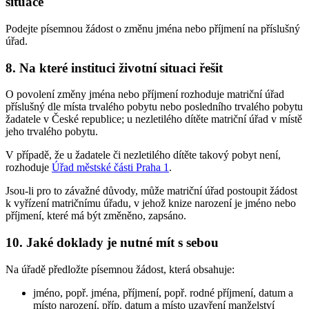
situace
Podejte písemnou žádost o změnu jména nebo příjmení na příslušný
úřad.
8. Na které instituci životní situaci řešit
O povolení změny jména nebo příjmení rozhoduje matriční úřad
příslušný dle místa trvalého pobytu nebo posledního trvalého pobytu
žadatele v České republice; u nezletilého dítěte matriční úřad v místě
jeho trvalého pobytu.
V případě, že u žadatele či nezletilého dítěte takový pobyt není,
rozhoduje
Úřad městské části Praha 1
.
Jsou-li pro to závažné důvody, může matriční úřad postoupit žádost
k vyřízení matričnímu úřadu, v jehož knize narození je jméno nebo
příjmení, které má být změněno, zapsáno.
10. Jaké doklady je nutné mít s sebou
Na úřadě předložte písemnou žádost, která obsahuje:
jméno, popř. jména, příjmení, popř. rodné příjmení, datum a
místo narození, příp. datum a místo uzavření manželství