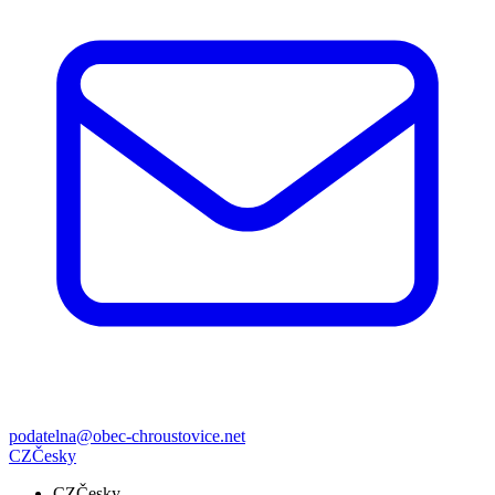
podatelna@obec-chroustovice.net
CZ
Česky
CZ
Česky