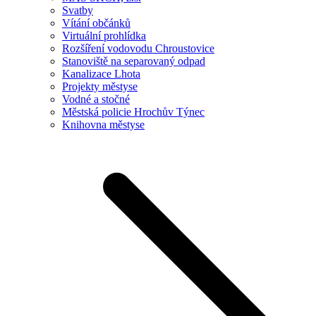
Svatby
Vítání občánků
Virtuální prohlídka
Rozšíření vodovodu Chroustovice
Stanoviště na separovaný odpad
Kanalizace Lhota
Projekty městyse
Vodné a stočné
Městská policie Hrochův Týnec
Knihovna městyse