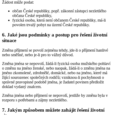
Žádost může podat:
občan České republiky, popř. zákonní zástupci nezletilého
občana České republiky,
fyzická osoba, která není občanem České republiky, má-li
povolen trvalý pobyt na území České republiky.
6. Jaké jsou podmínky a postup pro řešení životní
situace
Změna příjmení se povolí zejména tehdy, jde-li o příjmení hanlivé
nebo směšné, nebo je-li pro to vážný důvod.
Změna jména se nepovolí, žádá-li fyzická osoba mužského pohlaví
o změnu na jméno ženské, nebo naopak, žádá-li o změnu jména na
jméno zkomolené, zdrobnělé, domácké, nebo na jméno, které má
žijící sourozenec společných rodičů; vzniknou-li pochybnosti o
správné pravopisné podobě jména, je žadatel povinen předložit
doklad vydaný znalcem.
Změna jména nebo příjmení se nepovolí, jestliže by změna byla v
rozporu s potřebami a zájmy nezletilého.
7. Jakým způsobem můžete zahájit řešení životní