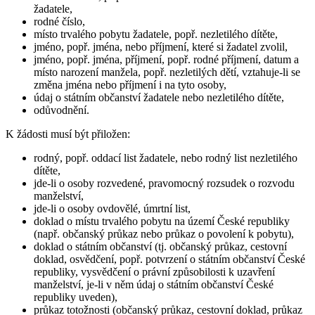
žadatele,
rodné číslo,
místo trvalého pobytu žadatele, popř. nezletilého dítěte,
jméno, popř. jména, nebo příjmení, které si žadatel zvolil,
jméno, popř. jména, příjmení, popř. rodné příjmení, datum a
místo narození manžela, popř. nezletilých dětí, vztahuje-li se
změna jména nebo příjmení i na tyto osoby,
údaj o státním občanství žadatele nebo nezletilého dítěte,
odůvodnění.
K žádosti musí být přiložen:
rodný, popř. oddací list žadatele, nebo rodný list nezletilého
dítěte,
jde-li o osoby rozvedené, pravomocný rozsudek o rozvodu
manželství,
jde-li o osoby ovdovělé, úmrtní list,
doklad o místu trvalého pobytu na území České republiky
(např. občanský průkaz nebo průkaz o povolení k pobytu),
doklad o státním občanství (tj. občanský průkaz, cestovní
doklad, osvědčení, popř. potvrzení o státním občanství České
republiky, vysvědčení o právní způsobilosti k uzavření
manželství, je-li v něm údaj o státním občanství České
republiky uveden),
průkaz totožnosti (občanský průkaz, cestovní doklad, průkaz