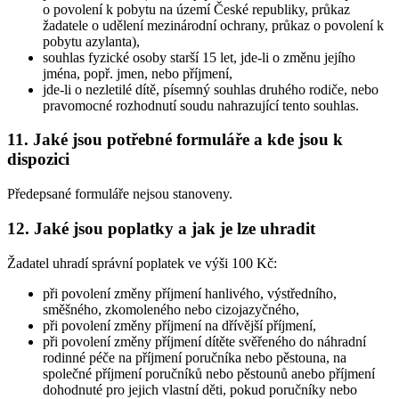
o povolení k pobytu na území České republiky, průkaz
žadatele o udělení mezinárodní ochrany, průkaz o povolení k
pobytu azylanta),
souhlas fyzické osoby starší 15 let, jde-li o změnu jejího
jména, popř. jmen, nebo příjmení,
jde-li o nezletilé dítě, písemný souhlas druhého rodiče, nebo
pravomocné rozhodnutí soudu nahrazující tento souhlas.
11. Jaké jsou potřebné formuláře a kde jsou k
dispozici
Předepsané formuláře nejsou stanoveny.
12. Jaké jsou poplatky a jak je lze uhradit
Žadatel uhradí správní poplatek ve výši 100 Kč:
při povolení změny příjmení hanlivého, výstředního,
směšného, zkomoleného nebo cizojazyčného,
při povolení změny příjmení na dřívější příjmení,
při povolení změny příjmení dítěte svěřeného do náhradní
rodinné péče na příjmení poručníka nebo pěstouna, na
společné příjmení poručníků nebo pěstounů anebo příjmení
dohodnuté pro jejich vlastní děti, pokud poručníky nebo