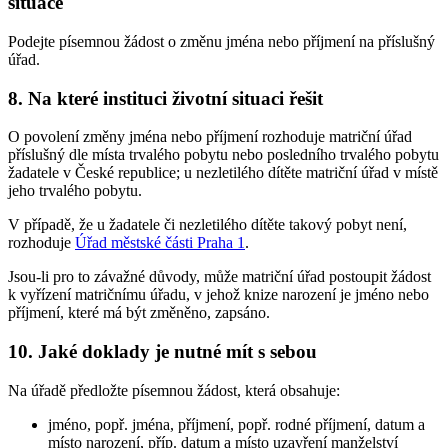
situace
Podejte písemnou žádost o změnu jména nebo příjmení na příslušný
úřad.
8. Na které instituci životní situaci řešit
O povolení změny jména nebo příjmení rozhoduje matriční úřad
příslušný dle místa trvalého pobytu nebo posledního trvalého pobytu
žadatele v České republice; u nezletilého dítěte matriční úřad v místě
jeho trvalého pobytu.
V případě, že u žadatele či nezletilého dítěte takový pobyt není,
rozhoduje
Úřad městské části Praha 1
.
Jsou-li pro to závažné důvody, může matriční úřad postoupit žádost
k vyřízení matričnímu úřadu, v jehož knize narození je jméno nebo
příjmení, které má být změněno, zapsáno.
10. Jaké doklady je nutné mít s sebou
Na úřadě předložte písemnou žádost, která obsahuje:
jméno, popř. jména, příjmení, popř. rodné příjmení, datum a
místo narození, příp. datum a místo uzavření manželství