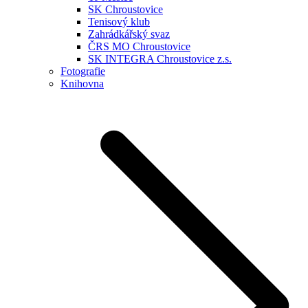
SK Chroustovice
Tenisový klub
Zahrádkářský svaz
ČRS MO Chroustovice
SK INTEGRA Chroustovice z.s.
Fotografie
Knihovna