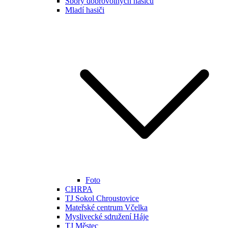
Sbory dobrovolných hasičů
Mladí hasiči
Foto
CHRPA
TJ Sokol Chroustovice
Mateřské centrum Včelka
Myslivecké sdružení Háje
TJ Městec