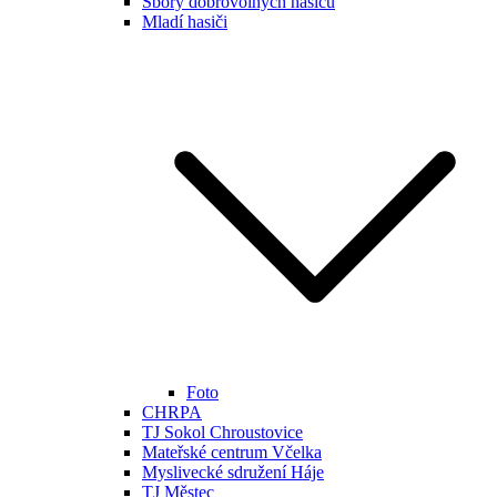
Sbory dobrovolných hasičů
Mladí hasiči
Foto
CHRPA
TJ Sokol Chroustovice
Mateřské centrum Včelka
Myslivecké sdružení Háje
TJ Městec