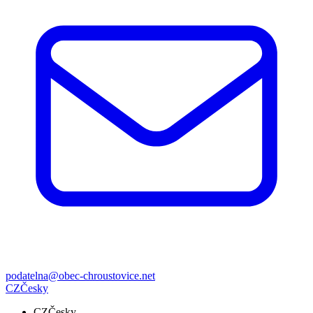
podatelna@obec-chroustovice.net
CZ
Česky
CZ
Česky