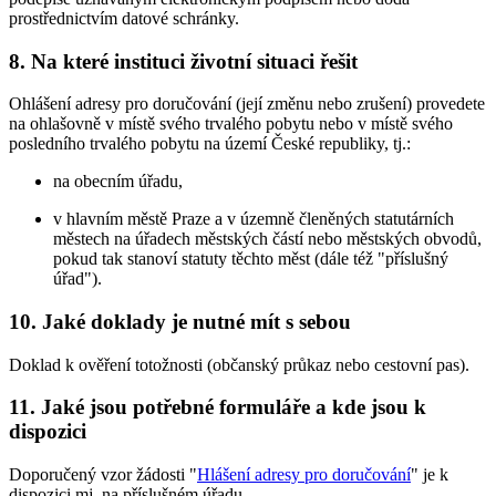
prostřednictvím datové schránky.
8. Na které instituci životní situaci řešit
Ohlášení adresy pro doručování (její změnu nebo zrušení) provedete
na ohlašovně v místě svého trvalého pobytu nebo v místě svého
posledního trvalého pobytu na území České republiky, tj.:
na obecním úřadu,
v hlavním městě Praze a v územně členěných statutárních
městech na úřadech městských částí nebo městských obvodů,
pokud tak stanoví statuty těchto měst (dále též "příslušný
úřad").
10. Jaké doklady je nutné mít s sebou
Doklad k ověření totožnosti (občanský průkaz nebo cestovní pas).
11. Jaké jsou potřebné formuláře a kde jsou k
dispozici
Doporučený vzor žádosti "
Hlášení adresy pro doručování
" je k
dispozici mj. na příslušném úřadu.