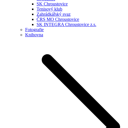
SK Chroustovice
Tenisový klub
Zahrádkářský svaz
ČRS MO Chroustovice
SK INTEGRA Chroustovice z.s.
Fotografie
Knihovna