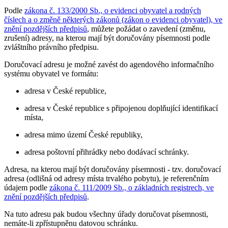
Podle
zákona č. 133/2000 Sb., o evidenci obyvatel a rodných
číslech a o změně některých zákonů (zákon o evidenci obyvatel), ve
znění pozdějších předpisů
, můžete požádat o zavedení (změnu,
zrušení) adresy, na kterou mají být doručovány písemnosti podle
zvláštního právního předpisu.
Doručovací adresu je možné zavést do agendového informačního
systému obyvatel ve formátu:
adresa v České republice,
adresa v České republice s připojenou doplňující identifikací
místa,
adresa mimo území České republiky,
adresa poštovní přihrádky nebo dodávací schránky.
Adresa, na kterou mají být doručovány písemnosti - tzv. doručovací
adresa (odlišná od adresy místa trvalého pobytu), je referenčním
údajem podle
zákona č. 111/2009 Sb., o základních registrech, ve
znění pozdějších předpisů
.
Na tuto adresu pak budou všechny úřady doručovat písemnosti,
nemáte-li zpřístupněnu datovou schránku.