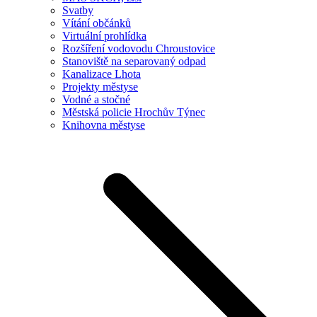
Svatby
Vítání občánků
Virtuální prohlídka
Rozšíření vodovodu Chroustovice
Stanoviště na separovaný odpad
Kanalizace Lhota
Projekty městyse
Vodné a stočné
Městská policie Hrochův Týnec
Knihovna městyse