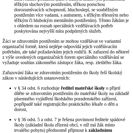
těžkým sluchovým postižením, těžkou poruchou
dorozumívacích schopností, hluchoslepí, se souběžným
postižením více vadami, s autismem, s těžkým tělesným nebo
těžkým či hlubokým mentálním postižením). Těmto žákům je
s ohledem na rozsah speciálních vzdělávacích potřeb
poskytována nejvyšší míra podpůrných služeb.
Žáci se zdravotním postižením se mohou vzdělávat ve variantní
organizační formě, která nejlépe odpovídá jejich vzdělávacím
potřebám, ale také požadavkům jejich rodičů. K zařazení do některé
z výše uvedených organizačních forem speciálního vzdělávání se
vyžaduje souhlas zákonného zástupce žáka, resp. zletilého žáka.
Zařazování žáka se zdravotním postižením do školy řeší školský
zákon v následujících ustanoveních:
v § 34 odst. 6 rozhoduje
ředitel mateřské školy
o přijetí
dítěte se zdravotním postižením do mateřské školy na základě
písemného vyjádření školského poradenského zařízení,
popřípadě také registrujícího praktického lékaře o děti a
dorost,
v § 36 odst. 5 a odst. 7 je řešena povinnost ředitele spádové
školy (základní škola zřízená obcí, v níž má žák místo
trvalého pobytu) přednostně přijmout k
základnímu