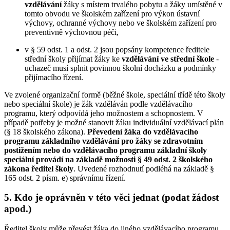
vzdělávání
žáky s místem trvalého pobytu a žáky umístěné v
tomto obvodu ve školském zařízení pro výkon ústavní
výchovy, ochranné výchovy nebo ve školském zařízení pro
preventivně výchovnou péči,
v § 59 odst. 1 a odst. 2 jsou popsány kompetence ředitele
střední školy přijímat žáky ke
vzdělávání ve střední škole
-
uchazeč musí splnit povinnou školní docházku a podmínky
přijímacího řízení.
Ve zvolené organizační formě (běžné škole, speciální třídě této školy
nebo speciální škole) je žák vzděláván podle vzdělávacího
programu, který odpovídá jeho možnostem a schopnostem. V
případě potřeby je možné stanovit žáku individuální vzdělávací plán
(§ 18 školského zákona).
Převedení žáka do vzdělávacího
programu základního vzdělávání pro žáky se zdravotním
postižením nebo do vzdělávacího programu základní školy
speciální provádí na základě možnosti § 49 odst. 2 školského
zákona ředitel školy
. Uvedené rozhodnutí podléhá na základě §
165 odst. 2 písm. e) správnímu řízení.
5. Kdo je oprávněn v této věci jednat (podat žádost
apod.)
Ředitel školy může převést žáka do jiného vzdělávacího programu