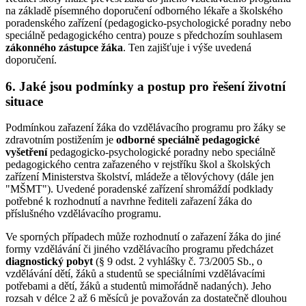
na základě písemného doporučení odborného lékaře a školského
poradenského zařízení (pedagogicko-psychologické poradny nebo
speciálně pedagogického centra) pouze s předchozím souhlasem
zákonného zástupce žáka
. Ten zajišťuje i výše uvedená
doporučení.
6. Jaké jsou podmínky a postup pro řešení životní
situace
Podmínkou zařazení žáka do vzdělávacího programu pro žáky se
zdravotním postižením je
odborné speciálně pedagogické
vyšetření
pedagogicko-psychologické poradny nebo speciálně
pedagogického centra zařazeného v rejstříku škol a školských
zařízení Ministerstva školství, mládeže a tělovýchovy (dále jen
"MŠMT"). Uvedené poradenské zařízení shromáždí podklady
potřebné k rozhodnutí a navrhne řediteli zařazení žáka do
příslušného vzdělávacího programu.
Ve sporných případech může rozhodnutí o zařazení žáka do jiné
formy vzdělávání či jiného vzdělávacího programu předcházet
diagnostický pobyt
(§ 9 odst. 2 vyhlášky č. 73/2005 Sb., o
vzdělávání dětí, žáků a studentů se speciálními vzdělávacími
potřebami a dětí, žáků a studentů mimořádně nadaných). Jeho
rozsah v délce 2 až 6 měsíců je považován za dostatečně dlouhou