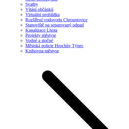
Svatby
Vítání občánků
Virtuální prohlídka
Rozšíření vodovodu Chroustovice
Stanoviště na separovaný odpad
Kanalizace Lhota
Projekty městyse
Vodné a stočné
Městská policie Hrochův Týnec
Knihovna městyse