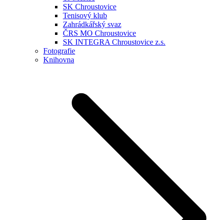
SK Chroustovice
Tenisový klub
Zahrádkářský svaz
ČRS MO Chroustovice
SK INTEGRA Chroustovice z.s.
Fotografie
Knihovna