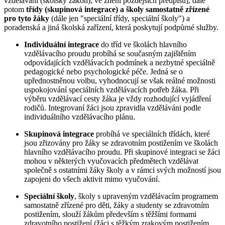
vzdělávání (školský zákon), ve znění pozdějších předpisů], dále
potom
třídy (skupinová integrace)
a školy samostatně zřízené
pro tyto žáky
(dále jen "speciální třídy, speciální školy") a
poradenská a jiná školská zařízení, která poskytují podpůrné služby.
Individuální integrace
do tříd ve školách hlavního
vzdělávacího proudu probíhá se současným zajištěním
odpovídajících vzdělávacích podmínek a nezbytné speciálně
pedagogické nebo psychologické péče. Jedná se o
upřednostněnou volbu, vyhodnocují se však reálné možnosti
uspokojování speciálních vzdělávacích potřeb žáka. Při
výběru vzdělávací cesty žáka je vždy rozhodující vyjádření
rodičů. Integrovaní žáci jsou zpravidla vzděláváni podle
individuálního vzdělávacího plánu.
Skupinová integrace
probíhá ve speciálních třídách, které
jsou zřizovány pro žáky se zdravotním postižením ve školách
hlavního vzdělávacího proudu. Při skupinové integraci se žáci
mohou v některých vyučovacích předmětech vzdělávat
společně s ostatními žáky školy a v rámci svých možností jsou
zapojeni do všech aktivit mimo vyučování.
Speciální školy
, školy s upraveným vzdělávacím programem
samostatně zřízené pro děti, žáky a studenty se zdravotním
postižením, slouží žákům především s těžšími formami
zdravotního postižení (žáci s těžkým zrakovým postižením,