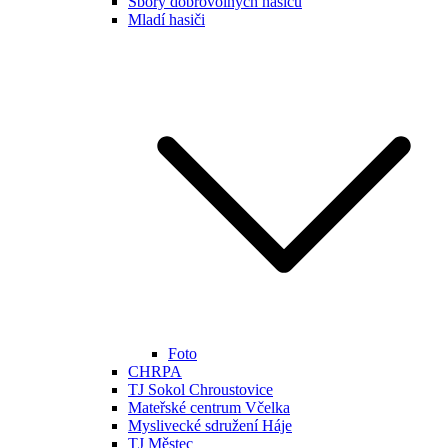
Sbory dobrovolných hasičů
Mladí hasiči
Foto
CHRPA
TJ Sokol Chroustovice
Mateřské centrum Včelka
Myslivecké sdružení Háje
TJ Městec