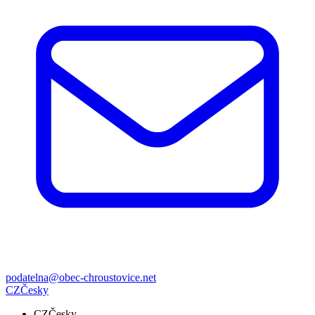
podatelna@obec-chroustovice.net
CZ
Česky
CZ
Česky