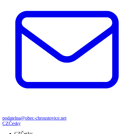
podatelna@obec-chroustovice.net
CZ
Česky
CZ
Česky