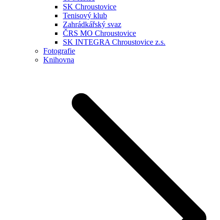
SK Chroustovice
Tenisový klub
Zahrádkářský svaz
ČRS MO Chroustovice
SK INTEGRA Chroustovice z.s.
Fotografie
Knihovna