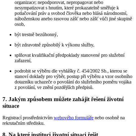
organizace; nepodporovat, nepropagovat nebo
nesympatizovat s hnutím, které prokazatelně směřuje k
potlačování práv a svobod člověka nebo hlásá národnostní,
náboženskou anebo rasovou zášť nebo zášť vůči jiné skupině
osob,
být trestně bezúhonný,
být zdravotně způsobilý k výkonu služby,
splňovat kvalifikační předpoklady stanovené pro služební
zařazení,
podrobit se výběru dle vyhlášky č. 454/2002 Sb., kterou se
stanoví doklady pro výběr, postup při výběru a vzor osobního
dotazníku uchazeče o povolání do služebního poměru vojáka
z povolání, ve znění pozdějších předpisů.
7. Jakým způsobem můžete zahájit řešení životní
situace
Registrací prostřednictvím
webového formuláře
nebo osobně na
rekrutačním středisku.
8. Na které instituci životní situaci řešit