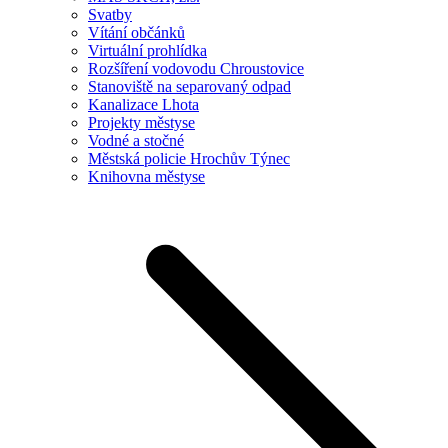
Svatby
Vítání občánků
Virtuální prohlídka
Rozšíření vodovodu Chroustovice
Stanoviště na separovaný odpad
Kanalizace Lhota
Projekty městyse
Vodné a stočné
Městská policie Hrochův Týnec
Knihovna městyse