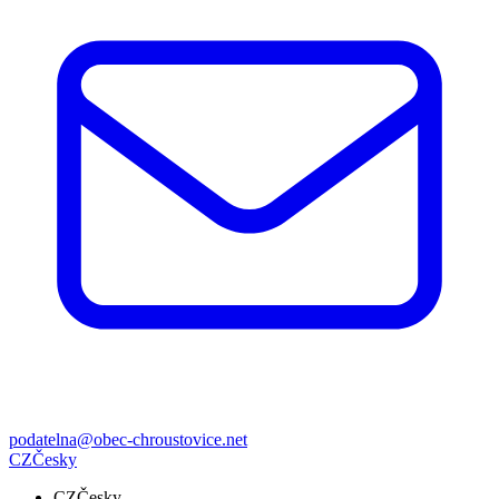
podatelna@obec-chroustovice.net
CZ
Česky
CZ
Česky