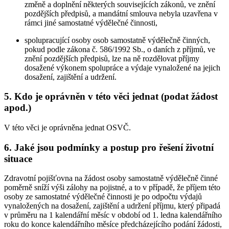
změně a doplnění některých souvisejících zákonů, ve znění
pozdějších předpisů, a mandátní smlouva nebyla uzavřena v
rámci jiné samostatné výdělečné činnosti,
spolupracující osoby osob samostatně výdělečně činných,
pokud podle zákona č. 586/1992 Sb., o daních z příjmů, ve
znění pozdějších předpisů, lze na ně rozdělovat příjmy
dosažené výkonem spolupráce a výdaje vynaložené na jejich
dosažení, zajištění a udržení.
5. Kdo je oprávněn v této věci jednat (podat žádost
apod.)
V této věci je oprávněna jednat OSVČ.
6. Jaké jsou podmínky a postup pro řešení životní
situace
Zdravotní pojišťovna na žádost osoby samostatně výdělečně činné
poměrně sníží výši zálohy na pojistné, a to v případě, že příjem této
osoby ze samostatné výdělečné činnosti je po odpočtu výdajů
vynaložených na dosažení, zajištění a udržení příjmu, který připadá
v průměru na 1 kalendářní měsíc v období od 1. ledna kalendářního
roku do konce kalendářního měsíce předcházejícího podání žádosti,