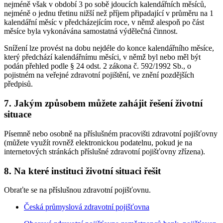
nejméně však v období 3 po sobě jdoucích kalendářních měsíců,
nejméně o jednu třetinu nižší než příjem připadající v průměru na 1
kalendářní měsíc v předcházejícím roce, v němž alespoň po část
měsíce byla vykonávána samostatná výdělečná činnost.
Snížení lze provést na dobu nejdéle do konce kalendářního měsíce,
který předchází kalendářnímu měsíci, v němž byl nebo měl být
podán přehled podle § 24 odst. 2 zákona č. 592/1992 Sb., o
pojistném na veřejné zdravotní pojištění, ve znění pozdějších
předpisů.
7. Jakým způsobem můžete zahájit řešení životní
situace
Písemně nebo osobně na příslušném pracovišti zdravotní pojišťovny
(můžete využít rovněž elektronickou podatelnu, pokud je na
internetových stránkách příslušné zdravotní pojišťovny zřízena).
8. Na které instituci životní situaci řešit
Obraťte se na příslušnou zdravotní pojišťovnu.
Česká průmyslová zdravotní pojišťovna