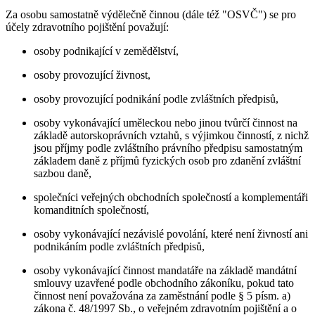
Za osobu samostatně výdělečně činnou (dále též "OSVČ") se pro
účely zdravotního pojištění považují:
osoby podnikající v zemědělství,
osoby provozující živnost,
osoby provozující podnikání podle zvláštních předpisů,
osoby vykonávající uměleckou nebo jinou tvůrčí činnost na
základě autorskoprávních vztahů, s výjimkou činností, z nichž
jsou příjmy podle zvláštního právního předpisu samostatným
základem daně z příjmů fyzických osob pro zdanění zvláštní
sazbou daně,
společníci veřejných obchodních společností a komplementáři
komanditních společností,
osoby vykonávající nezávislé povolání, které není živností ani
podnikáním podle zvláštních předpisů,
osoby vykonávající činnost mandatáře na základě mandátní
smlouvy uzavřené podle obchodního zákoníku, pokud tato
činnost není považována za zaměstnání podle § 5 písm. a)
zákona č. 48/1997 Sb., o veřejném zdravotním pojištění a o