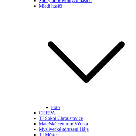
Sbory dobrovolných hasičů
Mladí hasiči
Foto
CHRPA
TJ Sokol Chroustovice
Mateřské centrum Včelka
Myslivecké sdružení Háje
TJ Městec