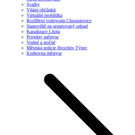
Svatby
Vítání občánků
Virtuální prohlídka
Rozšíření vodovodu Chroustovice
Stanoviště na separovaný odpad
Kanalizace Lhota
Projekty městyse
Vodné a stočné
Městská policie Hrochův Týnec
Knihovna městyse