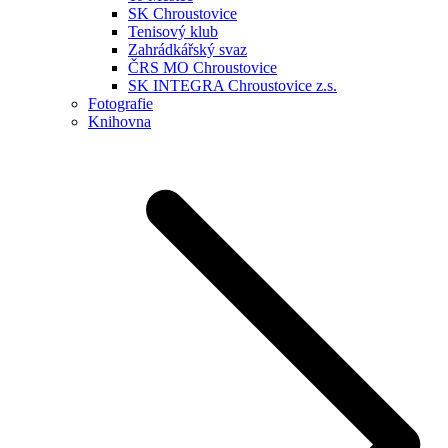
SK Chroustovice
Tenisový klub
Zahrádkářský svaz
ČRS MO Chroustovice
SK INTEGRA Chroustovice z.s.
Fotografie
Knihovna