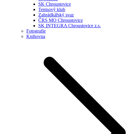
SK Chroustovice
Tenisový klub
Zahrádkářský svaz
ČRS MO Chroustovice
SK INTEGRA Chroustovice z.s.
Fotografie
Knihovna