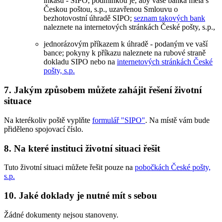
inkasu - SIPO; podmínkou je, aby vaše banka měla s
Českou poštou, s.p., uzavřenou Smlouvu o
bezhotovostní úhradě SIPO;
seznam takových bank
naleznete na internetových stránkách České pošty, s.p.,
jednorázovým příkazem k úhradě - podaným ve vaší
bance; pokyny k příkazu naleznete na rubové straně
dokladu SIPO nebo na
internetových stránkách České
pošty, s.p.
7. Jakým způsobem můžete zahájit řešení životní
situace
Na kterékoliv poště vyplňte
formulář "SIPO"
. Na místě vám bude
přiděleno spojovací číslo.
8. Na které instituci životní situaci řešit
Tuto životní situaci můžete řešit pouze na
pobočkách České pošty,
s.p.
10. Jaké doklady je nutné mít s sebou
Žádné dokumenty nejsou stanoveny.