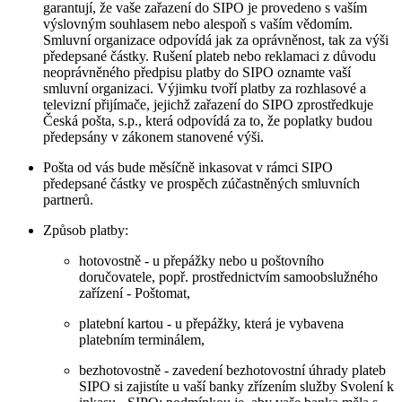
garantují, že vaše zařazení do SIPO je provedeno s vaším
výslovným souhlasem nebo alespoň s vaším vědomím.
Smluvní organizace odpovídá jak za oprávněnost, tak za výši
předepsané částky. Rušení plateb nebo reklamaci z důvodu
neoprávněného předpisu platby do SIPO oznamte vaší
smluvní organizaci. Výjimku tvoří platby za rozhlasové a
televizní přijímače, jejichž zařazení do SIPO zprostředkuje
Česká pošta, s.p., která odpovídá za to, že poplatky budou
předepsány v zákonem stanovené výši.
Pošta od vás bude měsíčně inkasovat v rámci SIPO
předepsané částky ve prospěch zúčastněných smluvních
partnerů.
Způsob platby:
hotovostně - u přepážky nebo u poštovního
doručovatele, popř. prostřednictvím samoobslužného
zařízení - Poštomat,
platební kartou - u přepážky, která je vybavena
platebním terminálem,
bezhotovostně - zavedení bezhotovostní úhrady plateb
SIPO si zajistíte u vaší banky zřízením služby Svolení k