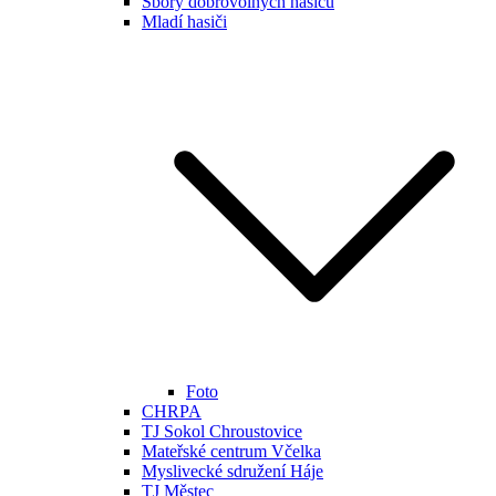
Sbory dobrovolných hasičů
Mladí hasiči
Foto
CHRPA
TJ Sokol Chroustovice
Mateřské centrum Včelka
Myslivecké sdružení Háje
TJ Městec