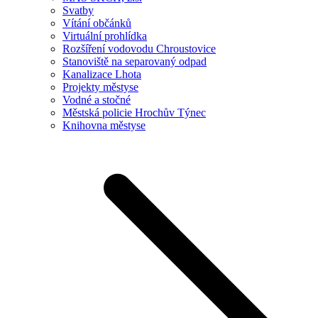
Svatby
Vítání občánků
Virtuální prohlídka
Rozšíření vodovodu Chroustovice
Stanoviště na separovaný odpad
Kanalizace Lhota
Projekty městyse
Vodné a stočné
Městská policie Hrochův Týnec
Knihovna městyse