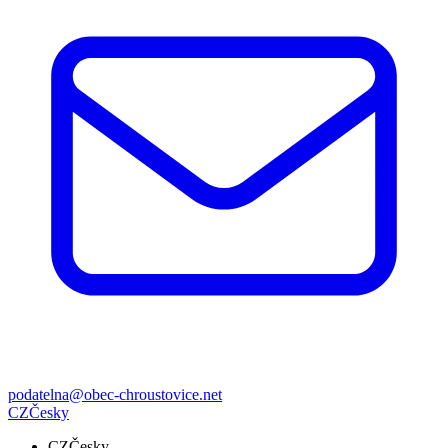
podatelna@obec-chroustovice.net
CZ
Česky
CZ
Česky