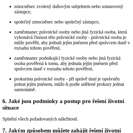
zmocněnec zvolený daňovým subjektem nebo ustanovený
zástupce,
společný zmocněnec nebo společný zástupce,
zaměstnanec právnické osoby nebo jiná fyzická osoba, která
vykonává činnost této právnické osoby - právnická osoba je
může pověřit, aby jednali jejím jménem před správcem daně v
rozsahu tohoto pověření,
zaměstnanec podnikající fyzické osoby nebo jiná fyzická
osoba pověřená k tomu, aby jednala jejím jménem před
správcem daně v rozsahu tohoto pověření,
prokurista právnické osoby - při správě daní je oprávněn
jednat jejím jménem, může-li podle udělené prokury jednat
samostatně.
6. Jaké jsou podmínky a postup pro řešení životní
situace
Splnění všech požadovaných náležitostí.
7. Jakým způsobem můžete zahájit řešení životní