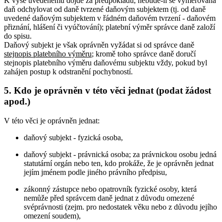
K výše uvedenému dojde za předpokladu, nebude-li se vyměřovaná
daň odchylovat od daně tvrzené daňovým subjektem (tj. od daně
uvedené daňovým subjektem v řádném daňovém tvrzení - daňovém
přiznání, hlášení či vyúčtování); platební výměr správce daně založí
do spisu.
Daňový subjekt je však oprávněn vyžádat si od správce daně
stejnopis platebního výměru
; kromě toho správce daně doručí
stejnopis platebního výměru daňovému subjektu vždy, pokud byl
zahájen postup k odstranění pochybností.
5. Kdo je oprávněn v této věci jednat (podat žádost
apod.)
V této věci je oprávněn jednat:
daňový subjekt - fyzická osoba,
daňový subjekt - právnická osoba; za právnickou osobu jedná
statutární orgán nebo ten, kdo prokáže, že je oprávněn jednat
jejím jménem podle jiného právního předpisu,
zákonný zástupce nebo opatrovník fyzické osoby, která
nemůže před správcem daně jednat z důvodu omezené
svéprávnosti (zejm. pro nedostatek věku nebo z důvodu jejího
omezení soudem),