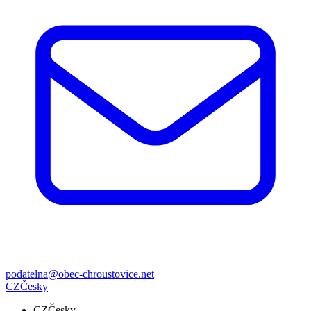
podatelna@obec-chroustovice.net
CZ
Česky
CZ
Česky