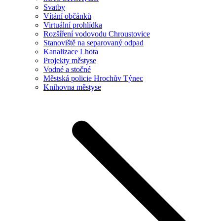
Svatby
Vítání občánků
Virtuální prohlídka
Rozšíření vodovodu Chroustovice
Stanoviště na separovaný odpad
Kanalizace Lhota
Projekty městyse
Vodné a stočné
Městská policie Hrochův Týnec
Knihovna městyse