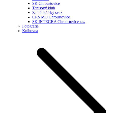
SK Chroustovice
Tenisový klub
Zahrádkářský svaz
ČRS MO Chroustovice
SK INTEGRA Chroustovice z.s.
Fotografie
Knihovna