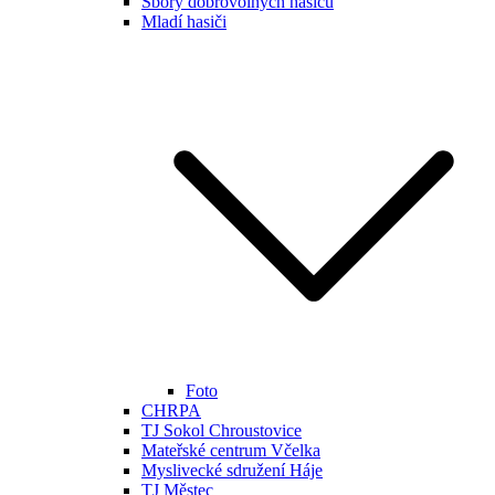
Sbory dobrovolných hasičů
Mladí hasiči
Foto
CHRPA
TJ Sokol Chroustovice
Mateřské centrum Včelka
Myslivecké sdružení Háje
TJ Městec