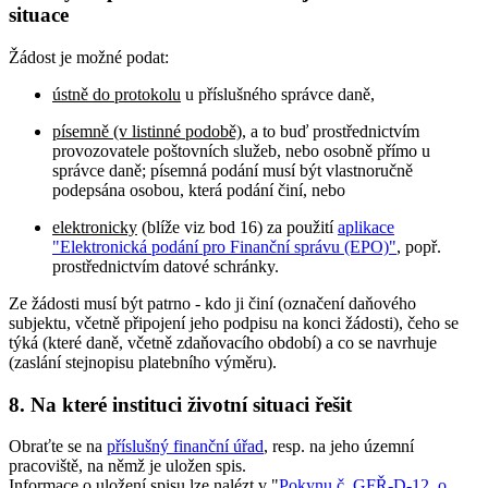
situace
Žádost je možné podat:
ústně do protokolu
u příslušného správce daně,
písemně (v listinné podobě)
, a to buď prostřednictvím
provozovatele poštovních služeb, nebo osobně přímo u
správce daně; písemná podání musí být vlastnoručně
podepsána osobou, která podání činí, nebo
elektronicky
(blíže viz bod 16) za použití
aplikace
"Elektronická podání pro Finanční správu (EPO)"
, popř.
prostřednictvím datové schránky.
Ze žádosti musí být patrno - kdo ji činí (označení daňového
subjektu, včetně připojení jeho podpisu na konci žádosti), čeho se
týká (které daně, včetně zdaňovacího období) a co se navrhuje
(zaslání stejnopisu platebního výměru).
8. Na které instituci životní situaci řešit
Obraťte se na
příslušný finanční úřad
, resp. na jeho územní
pracoviště, na němž je uložen spis.
Informace o uložení spisu lze nalézt v "
Pokynu č. GFŘ-D-12, o