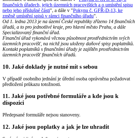
finančních úřadech, jejich územních pracovištích a o umístění spisu
nebo jeho příslušné části
", a dále v "
Pokynu č. GFŘ-D-13, ke
změně umístění spisů v rámci finančního úřadu
".
Od 1. ledna 2013 je na území České republiky zřízeno 14 finančních
úřadů, a to pro jednotlivé kraje, pro hlavní město Prahu, a dále
Specializovaný finanční úřad.
Finanční úřad vykonává věcnou působnost prostřednictvím svých
územních pracovišť, na nichž jsou uloženy daňové spisy poplatníků.
Kontakt poplatníků s finančními úřady je zajištěn prostřednictvím
územních pracovišť finančních úřadů.
10. Jaké doklady je nutné mít s sebou
V případě osobního jednání je úřední osoba oprávněna požadovat
předložení průkazu totožnosti.
11. Jaké jsou potřebné formuláře a kde jsou k
dispozici
Předepsané formuláře nejsou stanoveny.
12. Jaké jsou poplatky a jak je lze uhradit