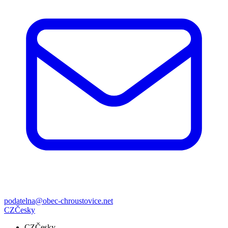
podatelna@obec-chroustovice.net
CZ
Česky
CZ
Česky