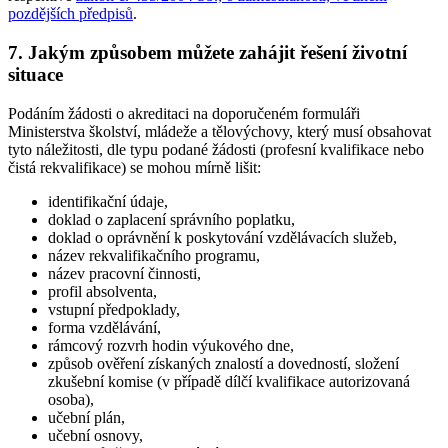
pozdějších předpisů
.
7. Jakým způsobem můžete zahájit řešení životní
situace
Podáním žádosti o akreditaci na doporučeném formuláři
Ministerstva školství, mládeže a tělovýchovy, který musí obsahovat
tyto náležitosti, dle typu podané žádosti (profesní kvalifikace nebo
čistá rekvalifikace) se mohou mírně lišit:
identifikační údaje,
doklad o zaplacení správního poplatku,
doklad o oprávnění k poskytování vzdělávacích služeb,
název rekvalifikačního programu,
název pracovní činnosti,
profil absolventa,
vstupní předpoklady,
forma vzdělávání,
rámcový rozvrh hodin výukového dne,
způsob ověření získaných znalostí a dovedností, složení
zkušební komise (v případě dílčí kvalifikace autorizovaná
osoba),
učební plán,
učební osnovy,