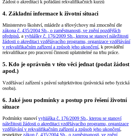
Žádost o akreditaci k pořádání rekvalifikačních kurzů
4. Základní informace k životní situaci
Ministerstvo školství, mládeže a tělovýchovy má zmocnění dle
zákona č. 435/2004 Sb., o zaměstnanosti, ve znění pozdějších
předpisů
, a
vyhlášky č. 176/2009 Sb., kterou se stanoví náležitosti
žádosti o akreditaci vzdělávacího programu, organizace vzdělávání
v rekvalifikačním zařízení a způsob jeho ukončení
, k provádění
rekvalifikace pro pracovní činnosti uplatnitelné na trhu práce.
5. Kdo je oprávněn v této věci jednat (podat žádost
apod.)
Vzdělávací zařízení s právní subjektivitou (právnická nebo fyzická
osoba).
6. Jaké jsou podmínky a postup pro řešení životní
situace
Podmínky stanoví
vyhláška č. 176/2009 Sb., kterou se stanoví
náležitosti žádosti o akreditaci vzdělávacího programu, organizace
vzdělávání v rekvalifikačním zařízení a způsob jeho ukončení
,
respektive
zákon č. 435/2004 Sb., o zaměstnanosti, ve znění