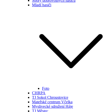
Sbory dobrovolných hasičů
Mladí hasiči
Foto
CHRPA
TJ Sokol Chroustovice
Mateřské centrum Včelka
Myslivecké sdružení Háje
TJ Městec