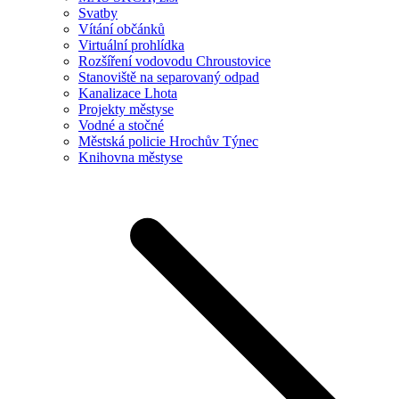
Svatby
Vítání občánků
Virtuální prohlídka
Rozšíření vodovodu Chroustovice
Stanoviště na separovaný odpad
Kanalizace Lhota
Projekty městyse
Vodné a stočné
Městská policie Hrochův Týnec
Knihovna městyse