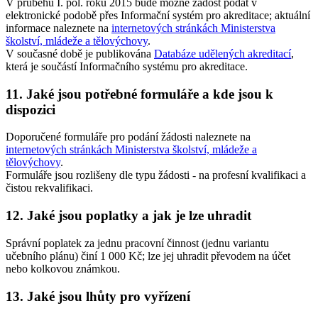
V průběhu I. pol. roku 2015 bude možné žádost podat v
elektronické podobě přes Informační systém pro akreditace; aktuální
informace naleznete na
internetových stránkách Ministerstva
školství, mládeže a tělovýchovy
.
V současné době je publikována
Databáze udělených akreditací
,
která je součástí Informačního systému pro akreditace.
11. Jaké jsou potřebné formuláře a kde jsou k
dispozici
Doporučené formuláře pro podání žádosti naleznete na
internetových stránkách Ministerstva školství, mládeže a
tělovýchovy
.
Formuláře jsou rozlišeny dle typu žádosti - na profesní kvalifikaci a
čistou rekvalifikaci.
12. Jaké jsou poplatky a jak je lze uhradit
Správní poplatek za jednu pracovní činnost (jednu variantu
učebního plánu) činí 1 000 Kč; lze jej uhradit převodem na účet
nebo kolkovou známkou.
13. Jaké jsou lhůty pro vyřízení