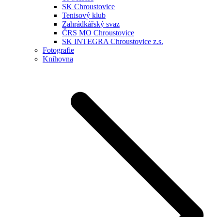
SK Chroustovice
Tenisový klub
Zahrádkářský svaz
ČRS MO Chroustovice
SK INTEGRA Chroustovice z.s.
Fotografie
Knihovna