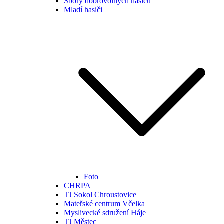
Sbory dobrovolných hasičů
Mladí hasiči
Foto
CHRPA
TJ Sokol Chroustovice
Mateřské centrum Včelka
Myslivecké sdružení Háje
TJ Městec