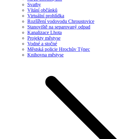
Svatby
Vítání občánků
Virtuální prohlídka
Rozšíření vodovodu Chroustovice
Stanoviště na separovaný odpad
Kanalizace Lhota
Projekty městyse
Vodné a stočné
Městská policie Hrochův Týnec
Knihovna městyse