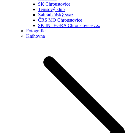
SK Chroustovice
Tenisový klub
Zahrádkářský svaz
ČRS MO Chroustovice
SK INTEGRA Chroustovice z.s.
Fotografie
Knihovna