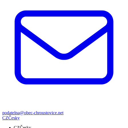
podatelna@obec-chroustovice.net
CZ
Česky
CZ
Česky