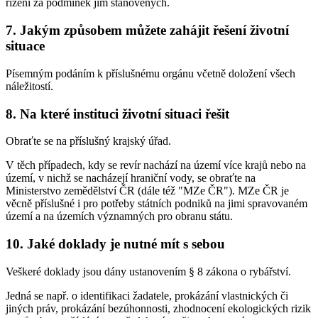
řízení za podmínek jím stanovených.
7. Jakým způsobem můžete zahájit řešení životní
situace
Písemným podáním k příslušnému orgánu včetně doložení všech
náležitostí.
8. Na které instituci životní situaci řešit
Obraťte se na příslušný krajský úřad.
V těch případech, kdy se revír nachází na území více krajů nebo na
území, v nichž se nacházejí hraniční vody, se obraťte na
Ministerstvo zemědělství ČR (dále též "MZe ČR"). MZe ČR je
věcně příslušné i pro potřeby státních podniků na jimi spravovaném
území a na územích významných pro obranu státu.
10. Jaké doklady je nutné mít s sebou
Veškeré doklady jsou dány ustanovením § 8 zákona o rybářství.
Jedná se např. o identifikaci žadatele, prokázání vlastnických či
jiných práv, prokázání bezúhonnosti, zhodnocení ekologických rizik