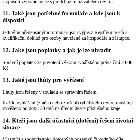
a způsob vypořádání se s předchozím uživatelem revíru.
11. Jaké jsou potřebné formuláře a kde jsou k
dispozici
Jedinými předepsanými formuláři jsou výpis z Rejstříku trestů a
kvalifikační doklad pro osoby navržené za hospodáře a zástupce.
12. Jaké jsou poplatky a jak je lze uhradit
Správní poplatek za povolení výkonu rybářského práva činí 2 000
Kč.
13. Jaké jsou lhůty pro vyřízení
Lhůty jsou řešeny v souladu se správním řádem.
Každé vyhlášení (změna nebo zrušení) rybářského revíru musí být
vyvěšeno po dobu 30 dnů na úřední desce příslušného kraje.
14. Kteří jsou další účastníci (dotčení) řešení životní
situace
Vlastníci a spoluvlastníci dotčených pozemků či vodního díla,