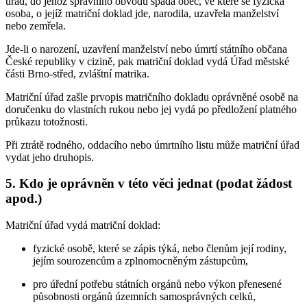
úřad, do jehož správního obvodu spadá obec, ve které se fyzická
osoba, o jejíž matriční doklad jde, narodila, uzavřela manželství
nebo zemřela.
Jde-li o narození, uzavření manželství nebo úmrtí státního občana
České republiky v cizině, pak matriční doklad vydá Úřad městské
části Brno-střed, zvláštní matrika.
Matriční úřad zašle prvopis matričního dokladu oprávněné osobě na
doručenku do vlastních rukou nebo jej vydá po předložení platného
průkazu totožnosti.
Při ztrátě rodného, oddacího nebo úmrtního listu může matriční úřad
vydat jeho druhopis.
5. Kdo je oprávněn v této věci jednat (podat žádost
apod.)
Matriční úřad vydá matriční doklad:
fyzické osobě, které se zápis týká, nebo členům její rodiny,
jejím sourozencům a zplnomocněným zástupcům,
pro úřední potřebu státních orgánů nebo výkon přenesené
působnosti orgánů územních samosprávných celků,