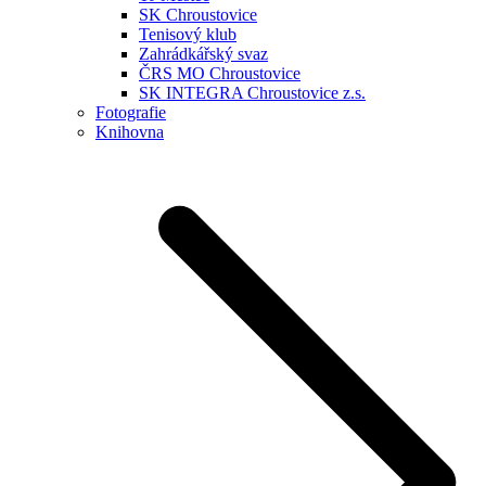
SK Chroustovice
Tenisový klub
Zahrádkářský svaz
ČRS MO Chroustovice
SK INTEGRA Chroustovice z.s.
Fotografie
Knihovna