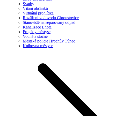
Svatby
Vítání občánků
Virtuální prohlídka
Rozšíření vodovodu Chroustovice
Stanoviště na separovaný odpad
Kanalizace Lhota
Projekty městyse
Vodné a stočné
Městská policie Hrochův Týnec
Knihovna městyse