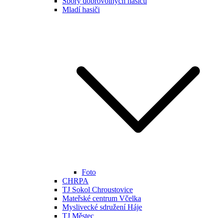
Sbory dobrovolných hasičů
Mladí hasiči
Foto
CHRPA
TJ Sokol Chroustovice
Mateřské centrum Včelka
Myslivecké sdružení Háje
TJ Městec