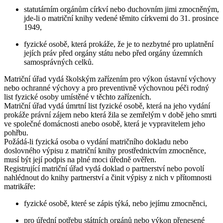
statutárním orgánům církví nebo duchovním jimi zmocněným,
jde-li o matriční knihy vedené těmito církvemi do 31. prosince
1949,
fyzické osobě, která prokáže, že je to nezbytné pro uplatnění
jejích práv před orgány státu nebo před orgány územních
samosprávných celků.
Matriční úřad vydá školským zařízením pro výkon ústavní výchovy
nebo ochranné výchovy a pro preventivně výchovnou péči rodný
list fyzické osoby umístěné v těchto zařízeních.
Matriční úřad vydá úmrtní list fyzické osobě, která na jeho vydání
prokáže právní zájem nebo která žila se zemřelým v době jeho smrti
ve společné domácnosti anebo osobě, která je vypravitelem jeho
pohřbu.
Požádá-li fyzická osoba o vydání matričního dokladu nebo
doslovného výpisu z matriční knihy prostřednictvím zmocněnce,
musí být její podpis na plné moci úředně ověřen.
Registrující matriční úřad vydá doklad o partnerství nebo povolí
nahlédnout do knihy partnerství a činit výpisy z nich v přítomnosti
matrikáře:
fyzické osobě, které se zápis týká, nebo jejímu zmocněnci,
pro úřední potřebu státních orgánů nebo výkon přenesené