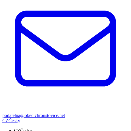
podatelna@obec-chroustovice.net
CZ
Česky
CZ
Česky