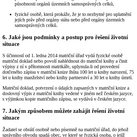
působnosti orgánů územních samosprávných celků,
fyzické osobě, která prokáže, že je to nezbytné pro uplatnění
jejích práv před orgány státu nebo před orgány územních
samosprávných celků.
6. Jaké jsou podmínky a postup pro řešení životní
situace
S účinností od 1. ledna 2014 matriční úřad vydá fyzické osobě
matriční doklad nebo povolí nahlédnout do matriční knihy a činit
výpisy z ní v přítomnosti matrikáře, uplynula-li od provedení
dotčeného zápisu v matriční knize lhůta 100 let u knihy narození, 75
let u knihy manželství nebo knihy partnerství a 30 let u knihy úmrtí.
Matriční doklad, potvrzení o údajích zapsaných v matriční knize a
doslovný výpis z matriční knihy vedené v jiném než českém jazyce,
s výjimkou kopie matričního zápisu, se vydává v českém jazyce.
7. Jakým způsobem můžete zahájit řešení životní
situace
Žadatel se obrátí osobně nebo písemně na matriční úřad, do jehož
správního obvodu spadá obec, ve které se fyzická osoba, o jejíž