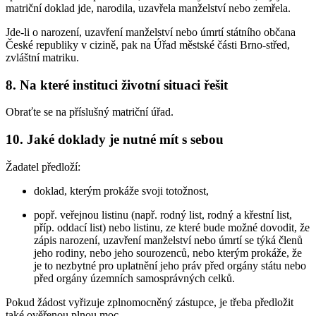
matriční doklad jde, narodila, uzavřela manželství nebo zemřela.
Jde-li o narození, uzavření manželství nebo úmrtí státního občana
České republiky v cizině, pak na Úřad městské části Brno-střed,
zvláštní matriku.
8. Na které instituci životní situaci řešit
Obraťte se na příslušný matriční úřad.
10. Jaké doklady je nutné mít s sebou
Žadatel předloží:
doklad, kterým prokáže svoji totožnost,
popř. veřejnou listinu (např. rodný list, rodný a křestní list,
příp. oddací list) nebo listinu, ze které bude možné dovodit, že
zápis narození, uzavření manželství nebo úmrtí se týká členů
jeho rodiny, nebo jeho sourozenců, nebo kterým prokáže, že
je to nezbytné pro uplatnění jeho práv před orgány státu nebo
před orgány územních samosprávných celků.
Pokud žádost vyřizuje zplnomocněný zástupce, je třeba předložit
také ověřenou plnou moc.