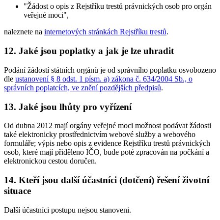
"Žádost o opis z Rejstříku trestů právnických osob pro orgán
veřejné moci",
naleznete na
internetových stránkách Rejstříku trestů
.
12. Jaké jsou poplatky a jak je lze uhradit
Podání žádostí státních orgánů je od správního poplatku osvobozeno
dle
ustanovení § 8 odst. 1 písm. a) zákona č. 634/2004 Sb., o
správních poplatcích, ve znění pozdějších předpisů
.
13. Jaké jsou lhůty pro vyřízení
Od dubna 2012 mají orgány veřejné moci možnost podávat žádosti
také elektronicky prostřednictvím webové služby a webového
formuláře; výpis nebo opis z evidence Rejstříku trestů právnických
osob, které mají přiděleno IČO, bude poté zpracován na počkání a
elektronickou cestou doručen.
14. Kteří jsou další účastníci (dotčení) řešení životní
situace
Další účastníci postupu nejsou stanoveni.