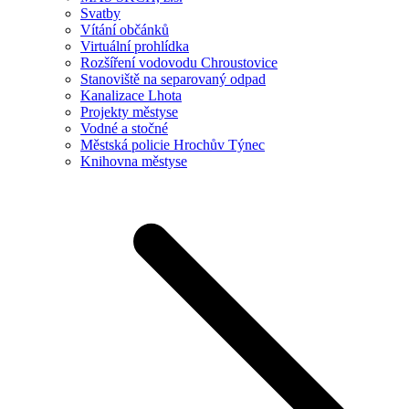
Svatby
Vítání občánků
Virtuální prohlídka
Rozšíření vodovodu Chroustovice
Stanoviště na separovaný odpad
Kanalizace Lhota
Projekty městyse
Vodné a stočné
Městská policie Hrochův Týnec
Knihovna městyse