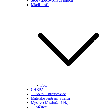
Sbory dobrovolných hasičů
Mladí hasiči
Foto
CHRPA
TJ Sokol Chroustovice
Mateřské centrum Včelka
Myslivecké sdružení Háje
TJ Městec