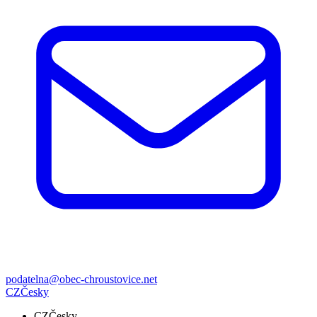
podatelna@obec-chroustovice.net
CZ
Česky
CZ
Česky