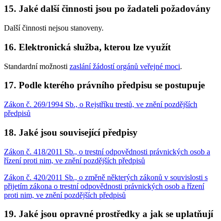
15. Jaké další činnosti jsou po žadateli požadovány
Další činnosti nejsou stanoveny.
16. Elektronická služba, kterou lze využít
Standardní možnosti
zaslání žádostí orgánů veřejné moci
.
17. Podle kterého právního předpisu se postupuje
Zákon č. 269/1994 Sb., o Rejstříku trestů, ve znění pozdějších
předpisů
18. Jaké jsou související předpisy
Zákon č. 418/2011 Sb., o trestní odpovědnosti právnických osob a
řízení proti nim, ve znění pozdějších předpisů
Zákon č. 420/2011 Sb., o změně některých zákonů v souvislosti s
přijetím zákona o trestní odpovědnosti právnických osob a řízení
proti nim, ve znění pozdějších předpisů
19. Jaké jsou opravné prostředky a jak se uplatňují