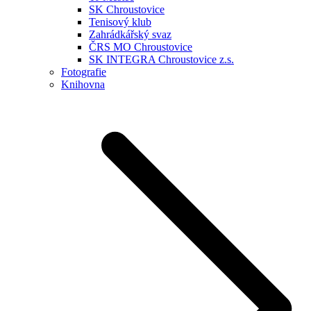
SK Chroustovice
Tenisový klub
Zahrádkářský svaz
ČRS MO Chroustovice
SK INTEGRA Chroustovice z.s.
Fotografie
Knihovna