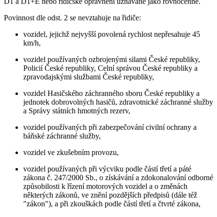
D1 a D1+E nebo řidičské oprávnění uznávané jako rovnocenné.
Povinnost dle odst. 2 se nevztahuje na řidiče:
vozidel, jejichž nejvyšší povolená rychlost nepřesahuje 45
km/h,
vozidel používaných ozbrojenými silami České republiky,
Policií České republiky, Celní správou České republiky a
zpravodajskými službami České republiky,
vozidel Hasičského záchranného sboru České republiky a
jednotek dobrovolných hasičů, zdravotnické záchranné služby
a Správy státních hmotných rezerv,
vozidel používaných při zabezpečování civilní ochrany a
báňské záchranné služby,
vozidel ve zkušebním provozu,
vozidel používaných při výcviku podle částí třetí a páté
zákona č. 247/2000 Sb., o získávání a zdokonalování odborné
způsobilosti k řízení motorových vozidel a o změnách
některých zákonů, ve znění pozdějších předpisů (dále též
"zákon"), a při zkouškách podle částí třetí a čtvrté zákona,