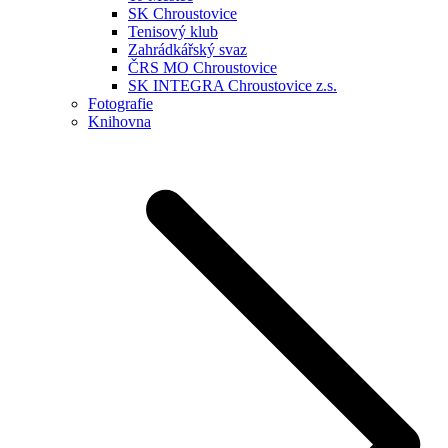
SK Chroustovice
Tenisový klub
Zahrádkářský svaz
ČRS MO Chroustovice
SK INTEGRA Chroustovice z.s.
Fotografie
Knihovna