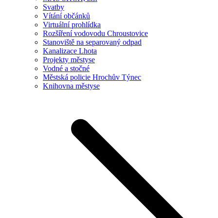
Svatby
Vítání občánků
Virtuální prohlídka
Rozšíření vodovodu Chroustovice
Stanoviště na separovaný odpad
Kanalizace Lhota
Projekty městyse
Vodné a stočné
Městská policie Hrochův Týnec
Knihovna městyse