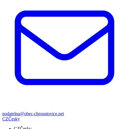
podatelna@obec-chroustovice.net
CZ
Česky
CZ
Česky