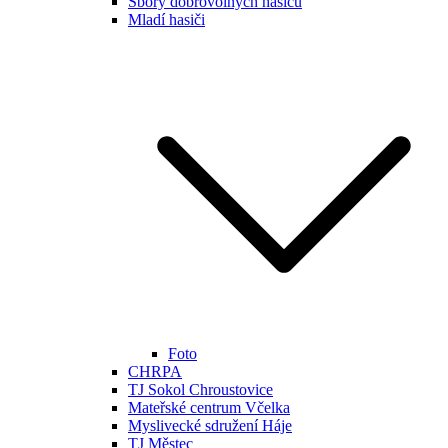
Sbory dobrovolných hasičů
Mladí hasiči
Foto
CHRPA
TJ Sokol Chroustovice
Mateřské centrum Včelka
Myslivecké sdružení Háje
TJ Městec