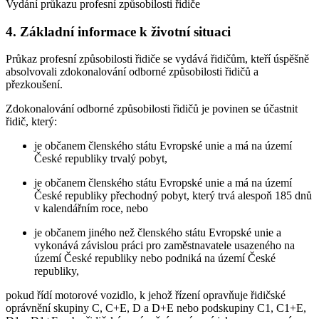
Vydání průkazu profesní způsobilosti řidiče
4. Základní informace k životní situaci
Průkaz profesní způsobilosti řidiče se vydává řidičům, kteří úspěšně
absolvovali zdokonalování odborné způsobilosti řidičů a
přezkoušení.
Zdokonalování odborné způsobilosti řidičů je povinen se účastnit
řidič, který:
je občanem členského státu Evropské unie a má na území
České republiky trvalý pobyt,
je občanem členského státu Evropské unie a má na území
České republiky přechodný pobyt, který trvá alespoň 185 dnů
v kalendářním roce, nebo
je občanem jiného než členského státu Evropské unie a
vykonává závislou práci pro zaměstnavatele usazeného na
území České republiky nebo podniká na území České
republiky,
pokud řídí motorové vozidlo, k jehož řízení opravňuje řidičské
oprávnění skupiny C, C+E, D a D+E nebo podskupiny C1, C1+E,