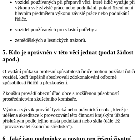
vozidel používaných při přepravě věcí, které řidič využije při
výkonu své závislé práce nebo podnikání, pokud řízení není
hlavním předmětem výkonu závislé práce nebo podnikání
řidiče,
vozidel používaných pro vlastní potřeby a
zemědělských a lesnických traktorů.
5. Kdo je oprávněn v této věci jednat (podat žádost
apod.)
O vydání průkazu profesní způsobilosti řidiče mohou požádat řidiči
vozidel, kteří úspěšně absolvovali zdokonalování odborné
způsobilosti řidičů a přezkoušení.
Zkoušku provádí obecní úřad obce s rozšířenou působností
prostřednictvím zkušebního komisaře.
Výuku a výcvik provádí fyzická nebo právnická osoba, které je
udělena akreditace k provozování této činnosti krajským úřadem
příslušným podle jejího místa podnikání nebo sídla (dále též
"provozovatel školicího střediska").
6. Jaké jsou podmínky a postup pro řešení životní