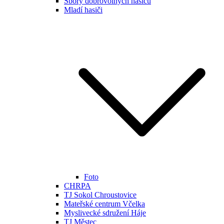
Sbory dobrovolných hasičů
Mladí hasiči
Foto
CHRPA
TJ Sokol Chroustovice
Mateřské centrum Včelka
Myslivecké sdružení Háje
TJ Městec