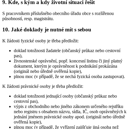
9. Kde, s kým a kdy životní situaci řešit
S pracovníkem příslušného obecního úřadu obce s rozšířenou
působností, resp. magistrátu.
10. Jaké doklady je nutné mít s sebou
K žádosti fyzické osoby je třeba předložit:
doklad totožnosti žadatele (občanský průkaz nebo cestovní
pas),
živnostenské oprávnění, popř. koncesní listinu či jiný platný
dokument, kterým je oprávněnost k podnikání prokázána
(originál nebo úředně ověřená kopie),
plnou moc (v případě, že se nechá fyzická osoba zastupovat).
K žádosti právnické osoby je třeba předložit:
doklad totožnosti jednající osoby (občanský průkaz nebo
cestovní pas),
výpis z obchodního nebo jiného zákonem určeného rejstříku
nebo registru s obsahem názvu, sídla, IČ, osob oprávněných k
jednání jménem právnické osoby apod. (originál nebo úředně
ověřená kopie),
plnou moc (v případě, že vyřízení zajišťuje jiná osoba než