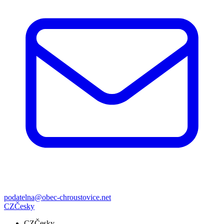
podatelna@obec-chroustovice.net
CZ
Česky
CZ
Česky