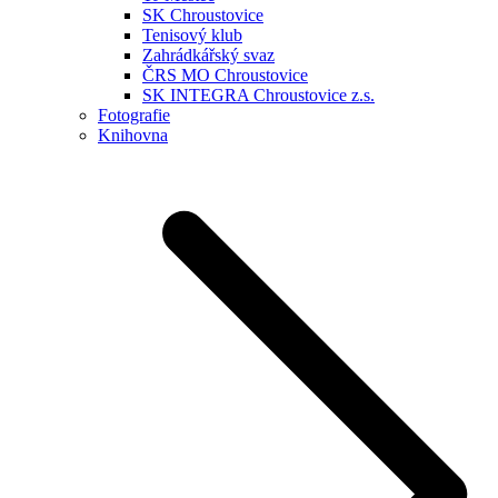
SK Chroustovice
Tenisový klub
Zahrádkářský svaz
ČRS MO Chroustovice
SK INTEGRA Chroustovice z.s.
Fotografie
Knihovna