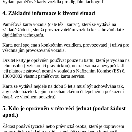
Vydání paměťové karty vozidla pro digitální tachograf
4. Základní informace k životní situaci
Paměťová karta vozidla (dále též "karta"), která se vydává na
základě žádosti, slouží provozovatelům vozidla ke stahování dat z
digitálního tachografu.
Karta není spojena s konkrétním vozidlem, provozovatel ji užívá pro
všechna jím provozovaná vozidla.
Držitel karty je oprávněn používat pouze tu kartu, která je vydána na
jeho osobu (fyzickou či právnickou), není-li vadná a nevypršela-li
její platnost; zároveň nesmí v souladu s Nařízením Komise (ES) č.
1360/2002 vlastnit paměťovou kartu servisu.
Karta se vydává nejdéle na dobu 5 let a musí být uchovávána tak,
aby nedocházelo k jejímu mechanickému či tepelnému poškození
(např. ve vhodném pouzdru).
5. Kdo je oprávněn v této věci jednat (podat žádost
apod.)
Žádost podává fyzická nebo právnická osoba, která je dopravcem
provozujícím nákladní vozidla s největší povolenou hmotností