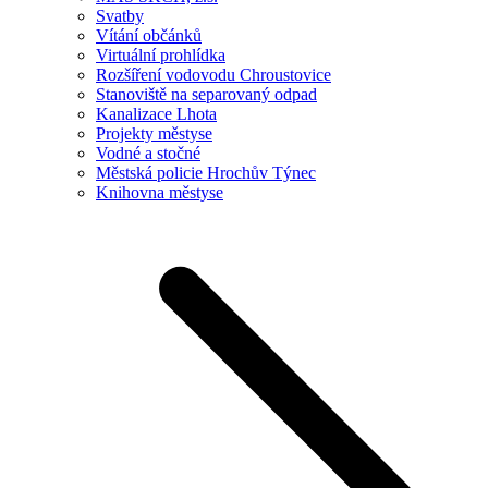
Svatby
Vítání občánků
Virtuální prohlídka
Rozšíření vodovodu Chroustovice
Stanoviště na separovaný odpad
Kanalizace Lhota
Projekty městyse
Vodné a stočné
Městská policie Hrochův Týnec
Knihovna městyse