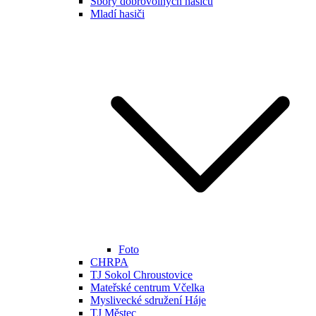
Sbory dobrovolných hasičů
Mladí hasiči
Foto
CHRPA
TJ Sokol Chroustovice
Mateřské centrum Včelka
Myslivecké sdružení Háje
TJ Městec