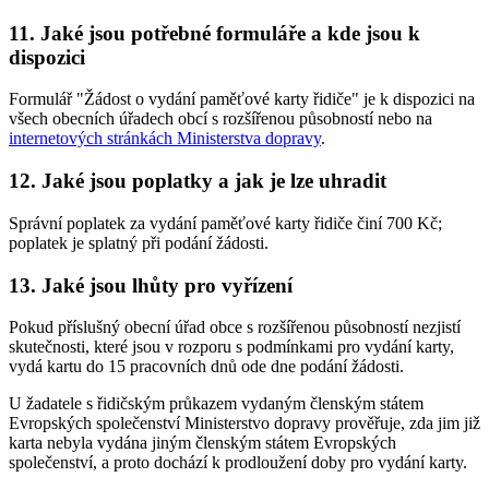
11. Jaké jsou potřebné formuláře a kde jsou k
dispozici
Formulář "Žádost o vydání paměťové karty řidiče" je k dispozici na
všech obecních úřadech obcí s rozšířenou působností nebo na
internetových stránkách Ministerstva dopravy
.
12. Jaké jsou poplatky a jak je lze uhradit
Správní poplatek za vydání paměťové karty řidiče činí 700 Kč;
poplatek je splatný při podání žádosti.
13. Jaké jsou lhůty pro vyřízení
Pokud příslušný obecní úřad obce s rozšířenou působností nezjistí
skutečnosti, které jsou v rozporu s podmínkami pro vydání karty,
vydá kartu do 15 pracovních dnů ode dne podání žádosti.
U žadatele s řidičským průkazem vydaným členským státem
Evropských společenství Ministerstvo dopravy prověřuje, zda jim již
karta nebyla vydána jiným členským státem Evropských
společenství, a proto dochází k prodloužení doby pro vydání karty.