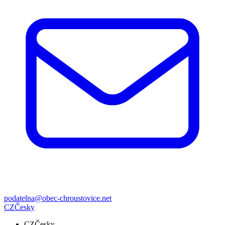
podatelna@obec-chroustovice.net
CZ
Česky
CZ
Česky