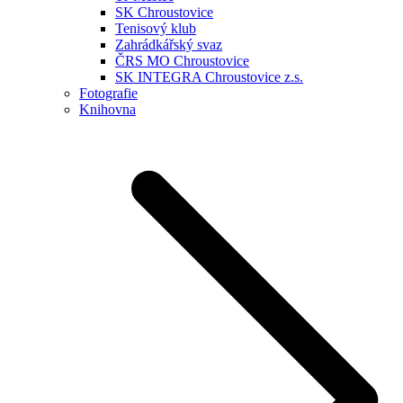
SK Chroustovice
Tenisový klub
Zahrádkářský svaz
ČRS MO Chroustovice
SK INTEGRA Chroustovice z.s.
Fotografie
Knihovna