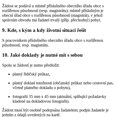
Žádost se podává u místně příslušného obecního úřadu obce s
rozšířenou působností (resp. magistrátu); místně příslušným je
obecní úřad obce s rozšířenou působností (magistrát), v jehož
správním obvodu má žadatel trvalý (příp. přechodný) pobyt.
9. Kde, s kým a kdy životní situaci řešit
S pracovníkem příslušného obecního úřadu obce s rozšířenou
působností, resp. magistrátu.
10. Jaké doklady je nutné mít s sebou
Spolu se žádostí je nutno předložit:
platný řidičský průkaz,
platný doklad totožnosti (občanský průkaz nebo cestovní pas,
včetně platného dokladu o pobytu),
fotografii 35 mm x 45 mm (aktuální, splňující požadavky
kladené na dokladovou fotografii).
Žádost musí být osobně podepsána žadatelem; podpis žadatele je
jedním z údajů uvedených na kartě.