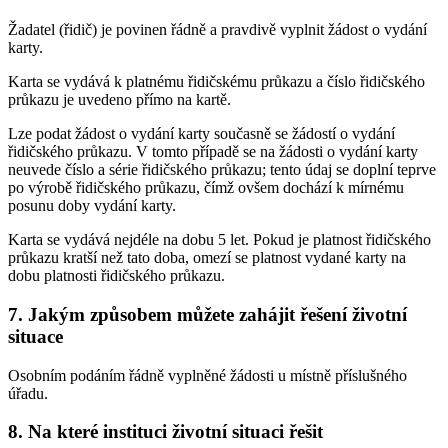
Žadatel (řidič) je povinen řádně a pravdivě vyplnit žádost o vydání
karty.
Karta se vydává k platnému řidičskému průkazu a číslo řidičského
průkazu je uvedeno přímo na kartě.
Lze podat žádost o vydání karty současně se žádostí o vydání
řidičského průkazu. V tomto případě se na žádosti o vydání karty
neuvede číslo a série řidičského průkazu; tento údaj se doplní teprve
po výrobě řidičského průkazu, čímž ovšem dochází k mírnému
posunu doby vydání karty.
Karta se vydává nejdéle na dobu 5 let. Pokud je platnost řidičského
průkazu kratší než tato doba, omezí se platnost vydané karty na
dobu platnosti řidičského průkazu.
7. Jakým způsobem můžete zahájit řešení životní
situace
Osobním podáním řádně vyplněné žádosti u místně příslušného
úřadu.
8. Na které instituci životní situaci řešit