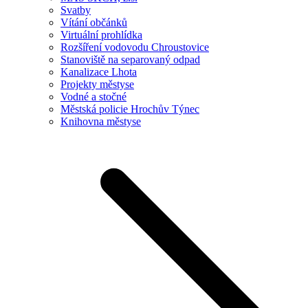
Svatby
Vítání občánků
Virtuální prohlídka
Rozšíření vodovodu Chroustovice
Stanoviště na separovaný odpad
Kanalizace Lhota
Projekty městyse
Vodné a stočné
Městská policie Hrochův Týnec
Knihovna městyse