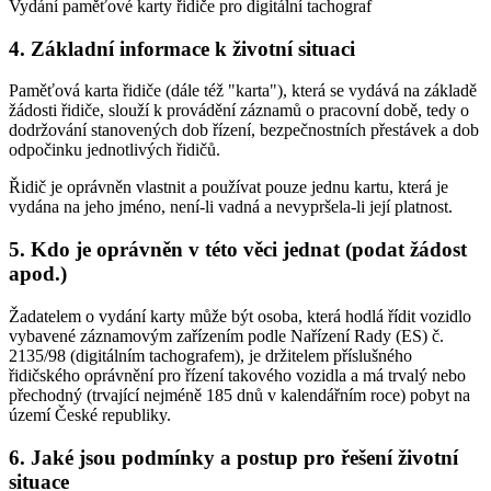
Vydání paměťové karty řidiče pro digitální tachograf
4. Základní informace k životní situaci
Paměťová karta řidiče (dále též "karta"), která se vydává na základě
žádosti řidiče, slouží k provádění záznamů o pracovní době, tedy o
dodržování stanovených dob řízení, bezpečnostních přestávek a dob
odpočinku jednotlivých řidičů.
Řidič je oprávněn vlastnit a používat pouze jednu kartu, která je
vydána na jeho jméno, není-li vadná a nevypršela-li její platnost.
5. Kdo je oprávněn v této věci jednat (podat žádost
apod.)
Žadatelem o vydání karty může být osoba, která hodlá řídit vozidlo
vybavené záznamovým zařízením podle Nařízení Rady (ES) č.
2135/98 (digitálním tachografem), je držitelem příslušného
řidičského oprávnění pro řízení takového vozidla a má trvalý nebo
přechodný (trvající nejméně 185 dnů v kalendářním roce) pobyt na
území České republiky.
6. Jaké jsou podmínky a postup pro řešení životní
situace