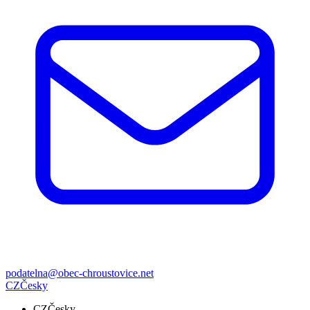
podatelna@obec-chroustovice.net
CZ
Česky
CZ
Česky