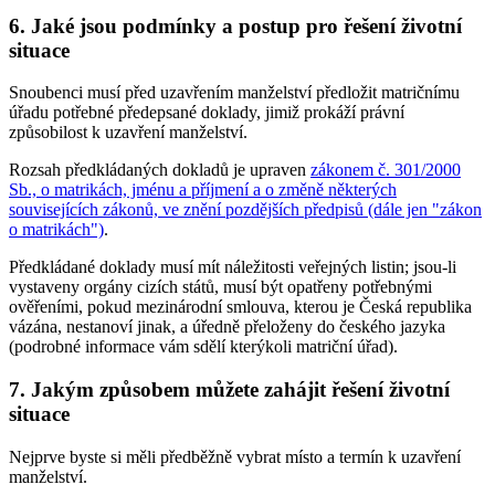
6. Jaké jsou podmínky a postup pro řešení životní
situace
Snoubenci musí před uzavřením manželství předložit matričnímu
úřadu potřebné předepsané doklady, jimiž prokáží právní
způsobilost k uzavření manželství.
Rozsah předkládaných dokladů je upraven
zákonem č. 301/2000
Sb., o matrikách, jménu a příjmení a o změně některých
souvisejících zákonů, ve znění pozdějších předpisů (dále jen "zákon
o matrikách")
.
Předkládané doklady musí mít náležitosti veřejných listin; jsou-li
vystaveny orgány cizích států, musí být opatřeny potřebnými
ověřeními, pokud mezinárodní smlouva, kterou je Česká republika
vázána, nestanoví jinak, a úředně přeloženy do českého jazyka
(podrobné informace vám sdělí kterýkoli matriční úřad).
7. Jakým způsobem můžete zahájit řešení životní
situace
Nejprve byste si měli předběžně vybrat místo a termín k uzavření
manželství.