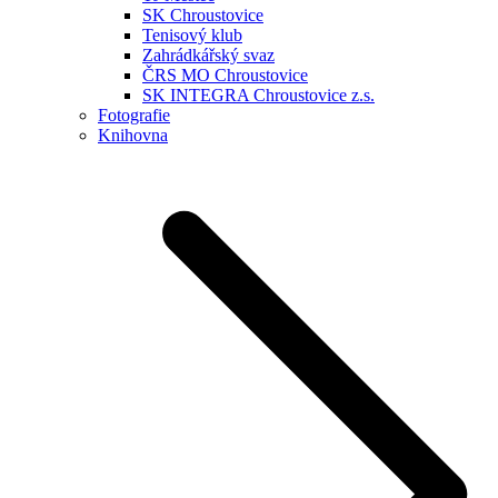
SK Chroustovice
Tenisový klub
Zahrádkářský svaz
ČRS MO Chroustovice
SK INTEGRA Chroustovice z.s.
Fotografie
Knihovna