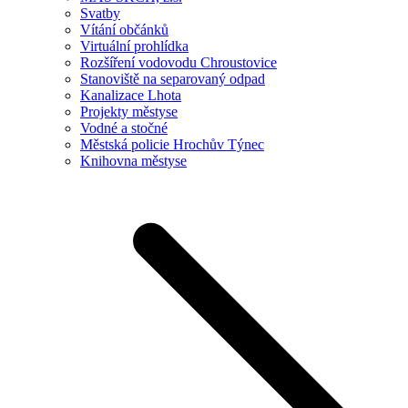
Svatby
Vítání občánků
Virtuální prohlídka
Rozšíření vodovodu Chroustovice
Stanoviště na separovaný odpad
Kanalizace Lhota
Projekty městyse
Vodné a stočné
Městská policie Hrochův Týnec
Knihovna městyse