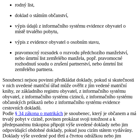
rodný list,
doklad o státním občanství,
výpis údajů z informačního systému evidence obyvatel o
místě trvalého pobytu,
výpis z evidence obyvatel o osobním stavu,
pravomocný rozsudek o rozvodu předchozího manželství,
nebo úmrtní list zemřelého manžela, popř. pravomocné
rozhodnutí soudu o zrušení partnerství, nebo úmrtní list
zemřelého partnera.
Snoubenci nejsou povinni předkládat doklady, pokud si skutečnosti
v nich uvedené matriční úřad může ověřit z jím vedené matriční
knihy, ze základního registru obyvatel, z informačního systému
obyvatel, z informačního systému cizinců, z informačního systému
občanských průkazů nebo z informačního systému evidence
cestovních dokladů.
Podle
§ 34 zákona o matrikách
je snoubenec, který je občanem a má
trvalý pobyt v cizině, povinen prokázat svoji totožnost a k
předepsanému tiskopisu připojit výše uvedené doklady nebo jim
odpovídající obdobné doklady, pokud jsou cizím státem vydávány.
Doklady výše uvedené pod třetí a čtvrtou odrážkou nebo jim