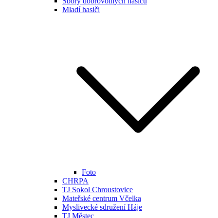
Sbory dobrovolných hasičů
Mladí hasiči
Foto
CHRPA
TJ Sokol Chroustovice
Mateřské centrum Včelka
Myslivecké sdružení Háje
TJ Městec