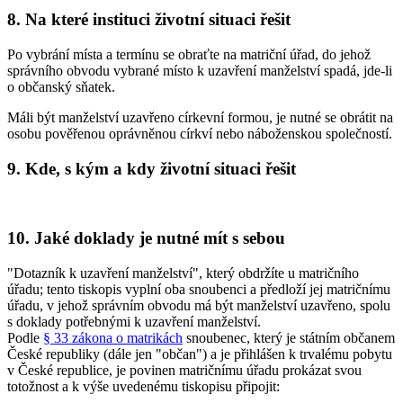
8. Na které instituci životní situaci řešit
Po vybrání místa a termínu se obraťte na matriční úřad, do jehož
správního obvodu vybrané místo k uzavření manželství spadá, jde-li
o občanský sňatek.
Máli být manželství uzavřeno církevní formou, je nutné se obrátit na
osobu pověřenou oprávněnou církví nebo náboženskou společností.
9. Kde, s kým a kdy životní situaci řešit
10. Jaké doklady je nutné mít s sebou
"Dotazník k uzavření manželství", který obdržíte u matričního
úřadu; tento tiskopis vyplní oba snoubenci a předloží jej matričnímu
úřadu, v jehož správním obvodu má být manželství uzavřeno, spolu
s doklady potřebnými k uzavření manželství.
Podle
§ 33 zákona o matrikách
snoubenec, který je státním občanem
České republiky (dále jen "občan") a je přihlášen k trvalému pobytu
v České republice, je povinen matričnímu úřadu prokázat svou
totožnost a k výše uvedenému tiskopisu připojit: