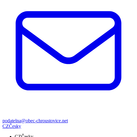
podatelna@obec-chroustovice.net
CZ
Česky
CZ
Česky