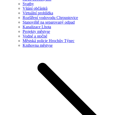
Svatby
Vítání občánků
Virtuální prohlídka
Rozšíření vodovodu Chroustovice
Stanoviště na separovaný odpad
Kanalizace Lhota
Projekty městyse
Vodné a stočné
Městská policie Hrochův Týnec
Knihovna městyse