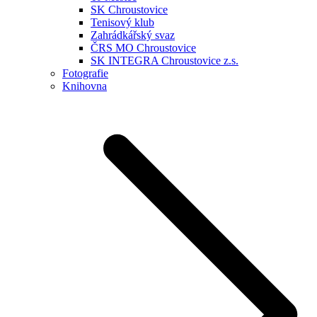
SK Chroustovice
Tenisový klub
Zahrádkářský svaz
ČRS MO Chroustovice
SK INTEGRA Chroustovice z.s.
Fotografie
Knihovna