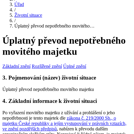
Úřad
/
Životní situace
/
Úplatný převod nepotřebného movitého…
Úplatný převod nepotřebného
movitého majetku
Základní znění
Rozšířené znění
Úplné znění
3. Pojmenování (název) životní situace
Úplatný převod nepotřebného movitého majetku
4. Základní informace k životní situaci
Po vyřazení movitého majetku z užívání a prohlášení o jeho
nepotřebnosti je tento majetek dle
zákona č. 219/2000 Sb., o
majetku České republiky a jejím vystupování v právních vztazích,
ve znění pozdějších předpisů
, nabízen k převodu dalším