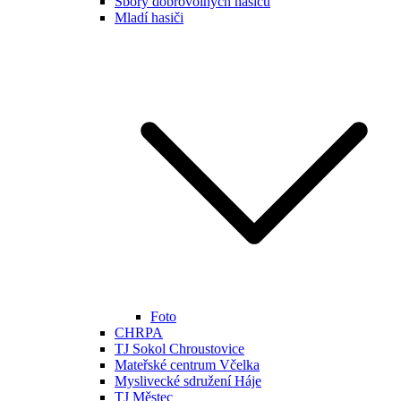
Sbory dobrovolných hasičů
Mladí hasiči
Foto
CHRPA
TJ Sokol Chroustovice
Mateřské centrum Včelka
Myslivecké sdružení Háje
TJ Městec