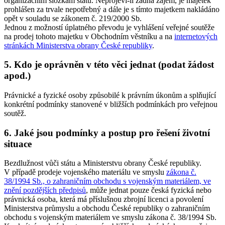
organizačním složkám státu. Neprojeví-li žádná zájem, je majetek
prohlášen za trvale nepotřebný a dále je s tímto majetkem nakládáno
opět v souladu se zákonem č. 219/2000 Sb.
Jednou z možností úplatného převodu je vyhlášení veřejné soutěže
na prodej tohoto majetku v Obchodním věstníku a na
internetových
stránkách Ministerstva obrany České republiky
.
5. Kdo je oprávněn v této věci jednat (podat žádost
apod.)
Právnické a fyzické osoby způsobilé k právním úkonům a splňující
konkrétní podmínky stanovené v bližších podmínkách pro veřejnou
soutěž.
6. Jaké jsou podmínky a postup pro řešení životní
situace
Bezdlužnost vůči státu a Ministerstvu obrany České republiky.
V případě prodeje vojenského materiálu ve smyslu
zákona č.
38/1994 Sb., o zahraničním obchodu s vojenským materiálem, ve
znění pozdějších předpisů
, může jednat pouze česká fyzická nebo
právnická osoba, která má příslušnou zbrojní licenci a povolení
Ministerstva průmyslu a obchodu České republiky o zahraničním
obchodu s vojenským materiálem ve smyslu zákona č. 38/1994 Sb.