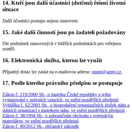
14. Kteří jsou další účastníci (dotčení) řešení životní
situace
Další účastníci postupu nejsou stanoveni.
15. Jaké další činnosti jsou po žadateli požadovány
Dle podmínek stanovených v bližších podmínkách pro veřejnou
soutěž.
16. Elektronická služba, kterou lze využít
Případný dotaz lze zaslat na e-mailovou adresu:
onnm@army.cz
.
17. Podle kterého právního předpisu se postupuje
Zákon č. 219/2000 Sb., o majetku České republiky a jejím
vystupování v právních vztazích, ve znění pozdějších předpisů
Vyhláška č. 62/2001 Sb., o hospodaření organizačních složek státu a
státních organizací s majetkem státu, ve znění pozdějších předpisů
Zákon č. 38/1994 Sb., o zahraničním obchodu s vojenským
materiálem, ve znění pozdějších předpisů
Zákon č. 89/2012 Sb., občanský zákoník