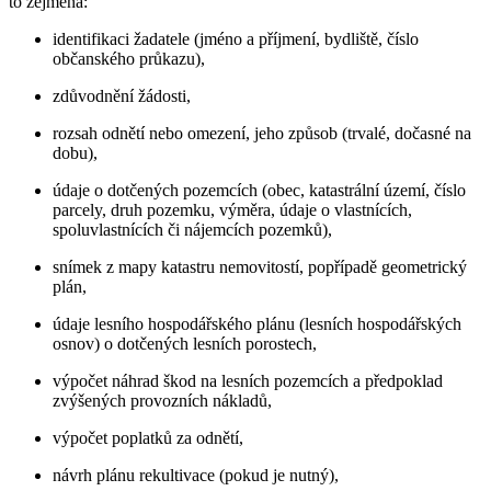
to zejména:
identifikaci žadatele (jméno a příjmení, bydliště, číslo
občanského průkazu),
zdůvodnění žádosti,
rozsah odnětí nebo omezení, jeho způsob (trvalé, dočasné na
dobu),
údaje o dotčených pozemcích (obec, katastrální území, číslo
parcely, druh pozemku, výměra, údaje o vlastnících,
spoluvlastnících či nájemcích pozemků),
snímek z mapy katastru nemovitostí, popřípadě geometrický
plán,
údaje lesního hospodářského plánu (lesních hospodářských
osnov) o dotčených lesních porostech,
výpočet náhrad škod na lesních pozemcích a předpoklad
zvýšených provozních nákladů,
výpočet poplatků za odnětí,
návrh plánu rekultivace (pokud je nutný),