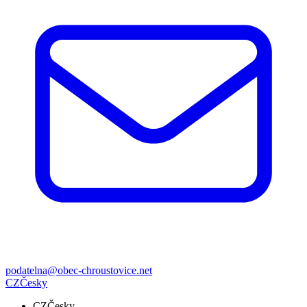
podatelna@obec-chroustovice.net
CZ
Česky
CZ
Česky