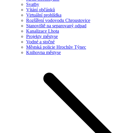
Svatby
Vítání občánků
Virtuální prohlídka
Rozšíření vodovodu Chroustovice
Stanoviště na separovaný odpad
Kanalizace Lhota
Projekty městyse
Vodné a stočné
Městská policie Hrochův Týnec
Knihovna městyse