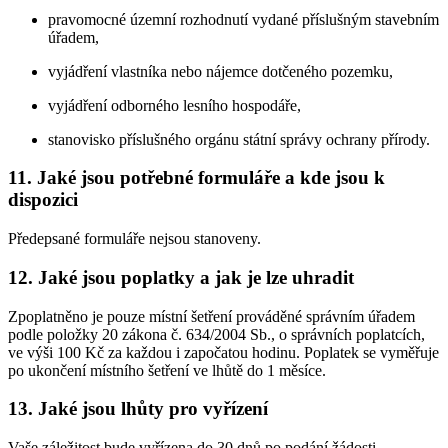
pravomocné územní rozhodnutí vydané příslušným stavebním
úřadem,
vyjádření vlastníka nebo nájemce dotčeného pozemku,
vyjádření odborného lesního hospodáře,
stanovisko příslušného orgánu státní správy ochrany přírody.
11. Jaké jsou potřebné formuláře a kde jsou k
dispozici
Předepsané formuláře nejsou stanoveny.
12. Jaké jsou poplatky a jak je lze uhradit
Zpoplatněno je pouze místní šetření prováděné správním úřadem
podle položky 20 zákona č. 634/2004 Sb., o správních poplatcích,
ve výši 100 Kč za každou i započatou hodinu. Poplatek se vyměřuje
po ukončení místního šetření ve lhůtě do 1 měsíce.
13. Jaké jsou lhůty pro vyřízení
Vaše záležitost bude vyřízena do 30 dnů po podání žádosti.