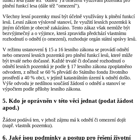
funkcí lesa (dále též "odnětí") a omezení využívání pozemků pro
plnění funkcí lesa (dále též "omezení").
Všechny lesní pozemky musí být účelně využívány k plnění funkcí
lesů. Lesní zákon výslovně stanoví, že využití lesních pozemků k
jiným účelům je obecně zakázáno. Tento zákaz však nemůže být
bezvýjimečný a o výjimce, která zpravidla předchází vlastnímu
rozhodnutí o odnětí (o omezení), rozhoduje orgán státní správy lesů.
V režimu ustanovení § 15 a 16 lesního zákona se provádí odnětí
nebo omezení lesních pozemků pro plnění funkcí lesů, které může
být trvalé nebo dočasné. Každé trvalé či dočasné rozhodnutí o
odnětí lesních pozemků je podle § 17 lesního zákona zpoplatněno
odvodem, z něhož se 60 % převádí do Státního fondu životního
prostředí a 40 % obci, v jejímž katastrálním území k odnětí došlo.
Výše odvodu je nedílnou součástí žádostí o odnětí a stanoví se
výpočtem podle přílohy lesního zákona.
5. Kdo je oprávněn v této věci jednat (podat žádost
apod.)
Žádost podává ten, v jehož zájmu má k odnětí či omezení dojít
(např. vlastník pozemku).
6. Jaké jsou podmínky a postup pro řešení životní