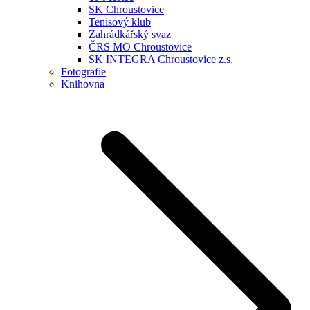
SK Chroustovice
Tenisový klub
Zahrádkářský svaz
ČRS MO Chroustovice
SK INTEGRA Chroustovice z.s.
Fotografie
Knihovna