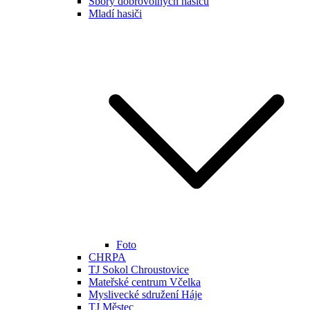
Sbory dobrovolných hasičů
Mladí hasiči
Foto
CHRPA
TJ Sokol Chroustovice
Mateřské centrum Včelka
Myslivecké sdružení Háje
TJ Městec