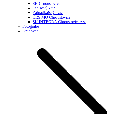
SK Chroustovice
Tenisový klub
Zahrádkářský svaz
ČRS MO Chroustovice
SK INTEGRA Chroustovice z.s.
Fotografie
Knihovna