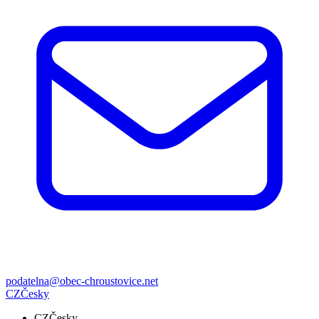
podatelna@obec-chroustovice.net
CZ
Česky
CZ
Česky