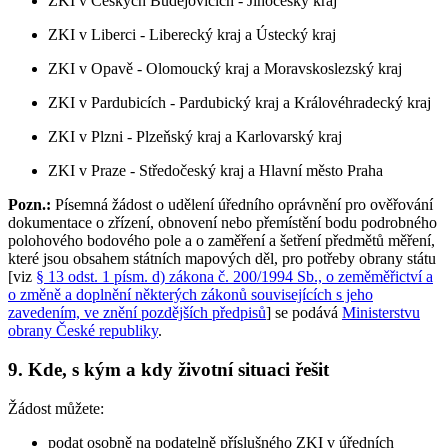
ZKI v Českých Budějovicích - Jihočeský kraj
ZKI v Liberci - Liberecký kraj a Ústecký kraj
ZKI v Opavě - Olomoucký kraj a Moravskoslezský kraj
ZKI v Pardubicích - Pardubický kraj a Královéhradecký kraj
ZKI v Plzni - Plzeňský kraj a Karlovarský kraj
ZKI v Praze - Středočeský kraj a Hlavní město Praha
Pozn.:
Písemná žádost o udělení úředního oprávnění pro ověřování
dokumentace o zřízení, obnovení nebo přemístění bodu podrobného
polohového bodového pole a o zaměření a šetření předmětů měření,
které jsou obsahem státních mapových děl, pro potřeby obrany státu
[viz
§ 13 odst. 1 písm. d) zákona č. 200/1994 Sb., o zeměměřictví a
o změně a doplnění některých zákonů souvisejících s jeho
zavedením, ve znění pozdějších předpisů
] se podává
Ministerstvu
obrany České republiky
.
9. Kde, s kým a kdy životní situaci řešit
Žádost můžete:
podat osobně na podatelně příslušného ZKI v úředních