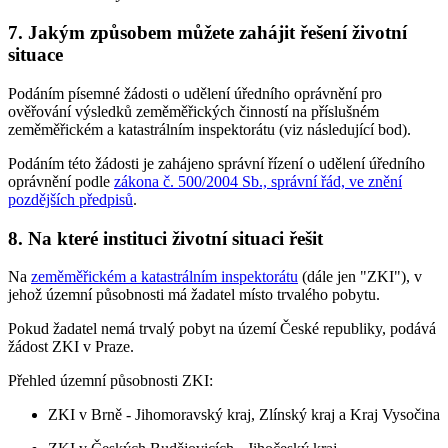
7. Jakým způsobem můžete zahájit řešení životní
situace
Podáním písemné žádosti o udělení úředního oprávnění pro
ověřování výsledků zeměměřických činností na příslušném
zeměměřickém a katastrálním inspektorátu (viz následující bod).
Podáním této žádosti je zahájeno správní řízení o udělení úředního
oprávnění podle
zákona č. 500/2004 Sb., správní řád, ve znění
pozdějších předpisů
.
8. Na které instituci životní situaci řešit
Na
zeměměřickém a katastrálním inspektorátu
(dále jen "ZKI"), v
jehož územní působnosti má žadatel místo trvalého pobytu.
Pokud žadatel nemá trvalý pobyt na území České republiky, podává
žádost ZKI v Praze.
Přehled územní působnosti ZKI:
ZKI v Brně - Jihomoravský kraj, Zlínský kraj a Kraj Vysočina