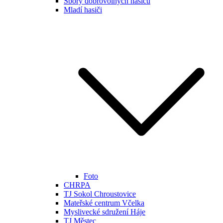
Sbory dobrovolných hasičů
Mladí hasiči
Foto
CHRPA
TJ Sokol Chroustovice
Mateřské centrum Včelka
Myslivecké sdružení Háje
TJ Městec