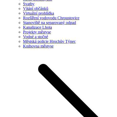
Svatby
Vítání občánků
Virtuální prohlídka
Rozšíření vodovodu Chroustovice
Stanoviště na separovaný odpad
Kanalizace Lhota
Projekty městyse
Vodné a stočné
Městská policie Hrochův Týnec
Knihovna městyse