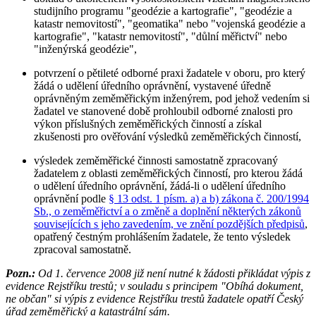
studijního programu "geodézie a kartografie", "geodézie a
katastr nemovitostí", "geomatika" nebo "vojenská geodézie a
kartografie", "katastr nemovitostí", "důlní měřictví" nebo
"inženýrská geodézie",
potvrzení o pětileté odborné praxi žadatele v oboru, pro který
žádá o udělení úředního oprávnění, vystavené úředně
oprávněným zeměměřickým inženýrem, pod jehož vedením si
žadatel ve stanovené době prohloubil odborné znalosti pro
výkon příslušných zeměměřických činností a získal
zkušenosti pro ověřování výsledků zeměměřických činností,
výsledek zeměměřické činnosti samostatně zpracovaný
žadatelem z oblasti zeměměřických činností, pro kterou žádá
o udělení úředního oprávnění, žádá-li o udělení úředního
oprávnění podle
§ 13 odst. 1 písm. a) a b) zákona č. 200/1994
Sb., o zeměměřictví a o změně a doplnění některých zákonů
souvisejících s jeho zavedením, ve znění pozdějších předpisů
,
opatřený čestným prohlášením žadatele, že tento výsledek
zpracoval samostatně.
Pozn.:
Od 1. července 2008 již není nutné k žádosti přikládat výpis z
evidence Rejstříku trestů; v souladu s principem "Obíhá dokument,
ne občan" si výpis z evidence Rejstříku trestů žadatele opatří Český
úřad zeměměřický a katastrální sám.