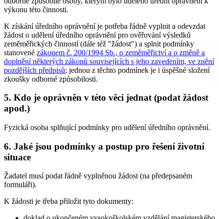
odborně způsobilé osoby, kterým bylo uděleno úřední oprávnění k
výkonu této činnosti.
K získání úředního oprávnění je potřeba řádně vyplnit a odevzdat
žádost o udělení úředního oprávnění pro ověřování výsledků
zeměměřických činností (dále též "žádost") a splnit podmínky
stanovené
zákonem č. 200/1994 Sb., o zeměměřictví a o změně a
doplnění některých zákonů souvisejících s jeho zavedením, ve znění
pozdějších předpisů
; jednou z těchto podmínek je i úspěšné složení
zkoušky odborné způsobilosti.
5. Kdo je oprávněn v této věci jednat (podat žádost
apod.)
Fyzická osoba splňující podmínky pro udělení úředního oprávnění.
6. Jaké jsou podmínky a postup pro řešení životní
situace
Žadatel musí podat řádně vyplněnou žádost (na předepsaném
formuláři).
K žádosti je třeba přiložit tyto dokumenty:
doklad o ukončeném vysokoškolském vzdělání magisterského