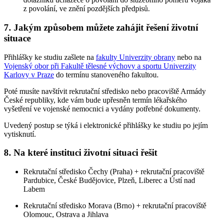
z povolání, ve znění pozdějších předpisů.
7. Jakým způsobem můžete zahájit řešení životní
situace
Přihlášky ke studiu zašlete na
fakulty Univerzity obrany
nebo na
Vojenský obor při Fakultě tělesné výchovy a sportu Univerzity
Karlovy v Praze
do termínu stanoveného fakultou.
Poté musíte navštívit rekrutační středisko nebo pracoviště Armády
České republiky, kde vám bude upřesněn termín lékařského
vyšetření ve vojenské nemocnici a vydány potřebné dokumenty.
Uvedený postup se týká i elektronické přihlášky ke studiu po jejím
vytisknutí.
8. Na které instituci životní situaci řešit
Rekrutační středisko Čechy (Praha) + rekrutační pracoviště
Pardubice, České Budějovice, Plzeň, Liberec a Ústí nad
Labem
Rekrutační středisko Morava (Brno) + rekrutační pracoviště
Olomouc, Ostrava a Jihlava