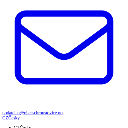
podatelna@obec-chroustovice.net
CZ
Česky
CZ
Česky