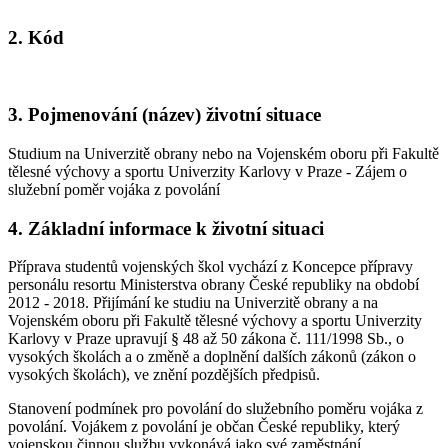
2. Kód
3. Pojmenování (název) životní situace
Studium na Univerzitě obrany nebo na Vojenském oboru při Fakultě
tělesné výchovy a sportu Univerzity Karlovy v Praze - Zájem o
služební poměr vojáka z povolání
4. Základní informace k životní situaci
Příprava studentů vojenských škol vychází z Koncepce přípravy
personálu resortu Ministerstva obrany České republiky na období
2012 - 2018. Přijímání ke studiu na Univerzitě obrany a na
Vojenském oboru při Fakultě tělesné výchovy a sportu Univerzity
Karlovy v Praze upravují § 48 až 50 zákona č. 111/1998 Sb., o
vysokých školách a o změně a doplnění dalších zákonů (zákon o
vysokých školách), ve znění pozdějších předpisů.
Stanovení podmínek pro povolání do služebního poměru vojáka z
povolání. Vojákem z povolání je občan České republiky, který
vojenskou činnou službu vykonává jako své zaměstnání.