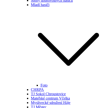
Sbory dobrovolných hasičů
Mladí hasiči
Foto
CHRPA
TJ Sokol Chroustovice
Mateřské centrum Včelka
Myslivecké sdružení Háje
TJ Městec