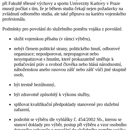
při Fakultě tělesné výchovy a sportu Univerzity Karlovy v Praze
musejí počítat s tím, že je během studia čekají nejen požadavky na
zvládnutí odborného studia, ale také příprava na kariéru vojenského
profesionála.
Podmínky pro povolání do služebního poměru vojáka z povolání:
složit vojenskou přísahu (v rámci výběru),
nebýt členem politické strany, politického hnutí, odborové
organizace; nepodporovat, nepropagovat nebo
nesympatizovat s hnutím, které prokazatelně směřuje k
potlačování práv a svobod člověka nebo hlásá národnostní,
náboženskou anebo rasovou zášť nebo zášť vůči jiné skupině
osob,
být trestně bezúhonný,
být zdravotně způsobilý k výkonu služby,
splňovat kvalifikační předpoklady stanovené pro služební
zařazení,
podrobit se výběru dle vyhlášky č. 454/2002 Sb., kterou se
stanoví doklady pro výběr, postup při výběru a vzor osobního
dotazníku uchazeče o povolání do služebního poměru vojáka