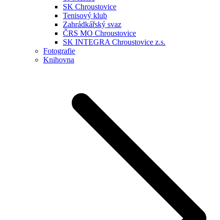
SK Chroustovice
Tenisový klub
Zahrádkářský svaz
ČRS MO Chroustovice
SK INTEGRA Chroustovice z.s.
Fotografie
Knihovna