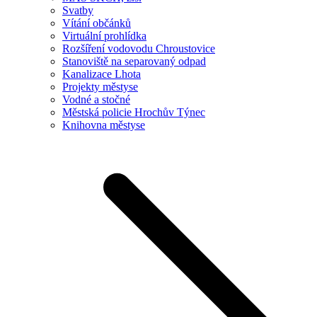
Svatby
Vítání občánků
Virtuální prohlídka
Rozšíření vodovodu Chroustovice
Stanoviště na separovaný odpad
Kanalizace Lhota
Projekty městyse
Vodné a stočné
Městská policie Hrochův Týnec
Knihovna městyse