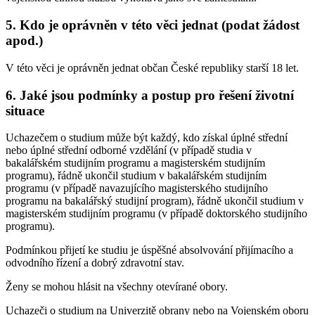
5. Kdo je oprávněn v této věci jednat (podat žádost
apod.)
V této věci je oprávněn jednat občan České republiky starší 18 let.
6. Jaké jsou podmínky a postup pro řešení životní
situace
Uchazečem o studium může být každý, kdo získal úplné střední
nebo úplné střední odborné vzdělání (v případě studia v
bakalářském studijním programu a magisterském studijním
programu), řádně ukončil studium v bakalářském studijním
programu (v případě navazujícího magisterského studijního
programu na bakalářský studijní program), řádně ukončil studium v
magisterském studijním programu (v případě doktorského studijního
programu).
Podmínkou přijetí ke studiu je úspěšné absolvování přijímacího a
odvodního řízení a dobrý zdravotní stav.
Ženy se mohou hlásit na všechny otevírané obory.
Uchazeči o studium na Univerzitě obrany nebo na Vojenském oboru