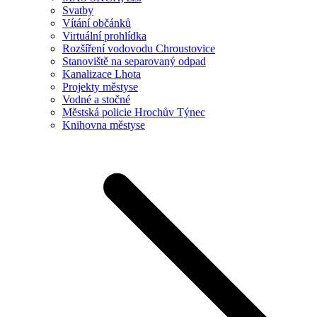
Svatby
Vítání občánků
Virtuální prohlídka
Rozšíření vodovodu Chroustovice
Stanoviště na separovaný odpad
Kanalizace Lhota
Projekty městyse
Vodné a stočné
Městská policie Hrochův Týnec
Knihovna městyse