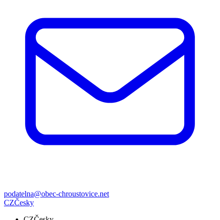
podatelna@obec-chroustovice.net
CZ
Česky
CZ
Česky