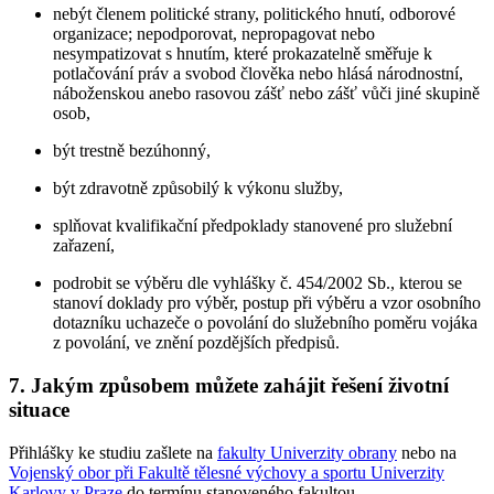
nebýt členem politické strany, politického hnutí, odborové
organizace; nepodporovat, nepropagovat nebo
nesympatizovat s hnutím, které prokazatelně směřuje k
potlačování práv a svobod člověka nebo hlásá národnostní,
náboženskou anebo rasovou zášť nebo zášť vůči jiné skupině
osob,
být trestně bezúhonný,
být zdravotně způsobilý k výkonu služby,
splňovat kvalifikační předpoklady stanovené pro služební
zařazení,
podrobit se výběru dle vyhlášky č. 454/2002 Sb., kterou se
stanoví doklady pro výběr, postup při výběru a vzor osobního
dotazníku uchazeče o povolání do služebního poměru vojáka
z povolání, ve znění pozdějších předpisů.
7. Jakým způsobem můžete zahájit řešení životní
situace
Přihlášky ke studiu zašlete na
fakulty Univerzity obrany
nebo na
Vojenský obor při Fakultě tělesné výchovy a sportu Univerzity
Karlovy v Praze
do termínu stanoveného fakultou.