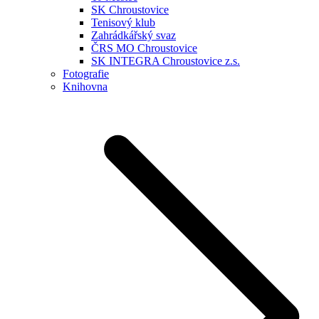
SK Chroustovice
Tenisový klub
Zahrádkářský svaz
ČRS MO Chroustovice
SK INTEGRA Chroustovice z.s.
Fotografie
Knihovna