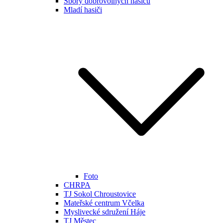
Sbory dobrovolných hasičů
Mladí hasiči
Foto
CHRPA
TJ Sokol Chroustovice
Mateřské centrum Včelka
Myslivecké sdružení Háje
TJ Městec