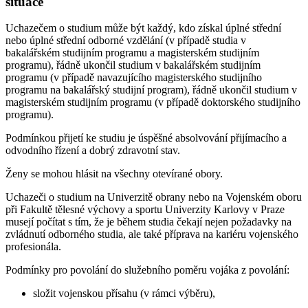
situace
Uchazečem o studium může být každý, kdo získal úplné střední
nebo úplné střední odborné vzdělání (v případě studia v
bakalářském studijním programu a magisterském studijním
programu), řádně ukončil studium v bakalářském studijním
programu (v případě navazujícího magisterského studijního
programu na bakalářský studijní program), řádně ukončil studium v
magisterském studijním programu (v případě doktorského studijního
programu).
Podmínkou přijetí ke studiu je úspěšné absolvování přijímacího a
odvodního řízení a dobrý zdravotní stav.
Ženy se mohou hlásit na všechny otevírané obory.
Uchazeči o studium na Univerzitě obrany nebo na Vojenském oboru
při Fakultě tělesné výchovy a sportu Univerzity Karlovy v Praze
musejí počítat s tím, že je během studia čekají nejen požadavky na
zvládnutí odborného studia, ale také příprava na kariéru vojenského
profesionála.
Podmínky pro povolání do služebního poměru vojáka z povolání:
složit vojenskou přísahu (v rámci výběru),