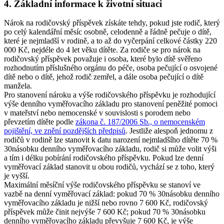
4. Základní informace k životní situaci
Nárok na rodičovský příspěvek získáte tehdy, pokud jste rodič, který
po celý kalendářní měsíc osobně, celodenně a řádně pečuje o dítě,
které je nejmladší v rodině, a to až do vyčerpání celkové částky 220
000 Kč, nejdéle do 4 let věku dítěte. Za rodiče se pro nárok na
rodičovský příspěvek považuje i osoba, které bylo dítě svěřeno
rozhodnutím příslušného orgánu do péče, osoba pečující o osvojené
dítě nebo o dítě, jehož rodič zemřel, a dále osoba pečující o dítě
manžela.
Pro stanovení nároku a výše rodičovského příspěvku je rozhodující
výše denního vyměřovacího základu pro stanovení peněžité pomoci
v mateřství nebo nemocenské v souvislosti s porodem nebo
převzetím dítěte podle
zákona č. 187/2006 Sb., o nemocenském
pojištění, ve znění pozdějších předpisů
. Jestliže alespoň jednomu z
rodičů v rodině lze stanovit k datu narození nejmladšího dítěte 70 %
30násobku denního vyměřovacího základu, rodič si může volit výši
a tím i délku pobírání rodičovského příspěvku. Pokud lze denní
vyměřovací základ stanovit u obou rodičů, vychází se z toho, který
je vyšší.
Maximální měsíční výše rodičovského příspěvku se stanoví ve
vazbě na denní vyměřovací základ: pokud 70 % 30násobku denního
vyměřovacího základu je nižší nebo rovno 7 600 Kč, rodičovský
příspěvek může činit nejvýše 7 600 Kč; pokud 70 % 30násobku
denního vyměřovacího základu převyšuje 7 600 Kč, je výše