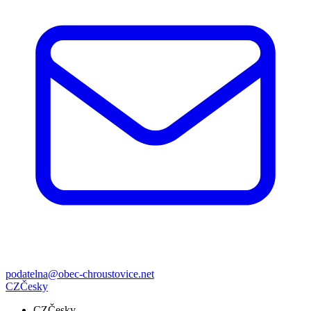
podatelna@obec-chroustovice.net
CZ
Česky
CZ
Česky