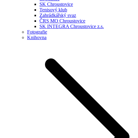
SK Chroustovice
Tenisový klub
Zahrádkářský svaz
ČRS MO Chroustovice
SK INTEGRA Chroustovice z.s.
Fotografie
Knihovna