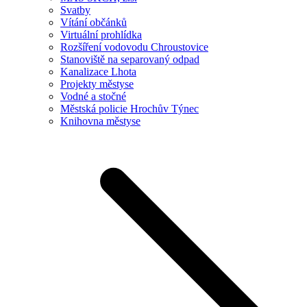
Svatby
Vítání občánků
Virtuální prohlídka
Rozšíření vodovodu Chroustovice
Stanoviště na separovaný odpad
Kanalizace Lhota
Projekty městyse
Vodné a stočné
Městská policie Hrochův Týnec
Knihovna městyse