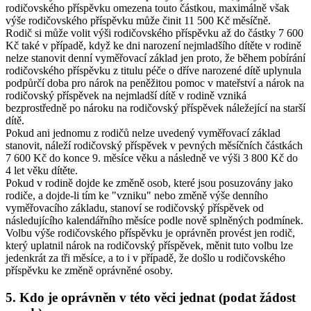
rodičovského příspěvku omezena touto částkou, maximálně však
výše rodičovského příspěvku může činit 11 500 Kč měsíčně.
Rodič si může volit výši rodičovského příspěvku až do částky 7 600
Kč také v případě, když ke dni narození nejmladšího dítěte v rodině
nelze stanovit denní vyměřovací základ jen proto, že během pobírání
rodičovského příspěvku z titulu péče o dříve narozené dítě uplynula
podpůrčí doba pro nárok na peněžitou pomoc v mateřství a nárok na
rodičovský příspěvek na nejmladší dítě v rodině vzniká
bezprostředně po nároku na rodičovský příspěvek náležející na starší
dítě.
Pokud ani jednomu z rodičů nelze uvedený vyměřovací základ
stanovit, náleží rodičovský příspěvek v pevných měsíčních částkách
7 600 Kč do konce 9. měsíce věku a následně ve výši 3 800 Kč do
4 let věku dítěte.
Pokud v rodině dojde ke změně osob, které jsou posuzovány jako
rodiče, a dojde-li tím ke "vzniku" nebo změně výše denního
vyměřovacího základu, stanoví se rodičovský příspěvek od
následujícího kalendářního měsíce podle nově splněných podmínek.
Volbu výše rodičovského příspěvku je oprávněn provést jen rodič,
který uplatnil nárok na rodičovský příspěvek, měnit tuto volbu lze
jedenkrát za tři měsíce, a to i v případě, že došlo u rodičovského
příspěvku ke změně oprávněné osoby.
5. Kdo je oprávněn v této věci jednat (podat žádost