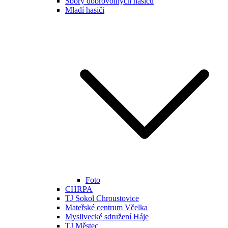
Sbory dobrovolných hasičů
Mladí hasiči
Foto
CHRPA
TJ Sokol Chroustovice
Mateřské centrum Včelka
Myslivecké sdružení Háje
TJ Městec