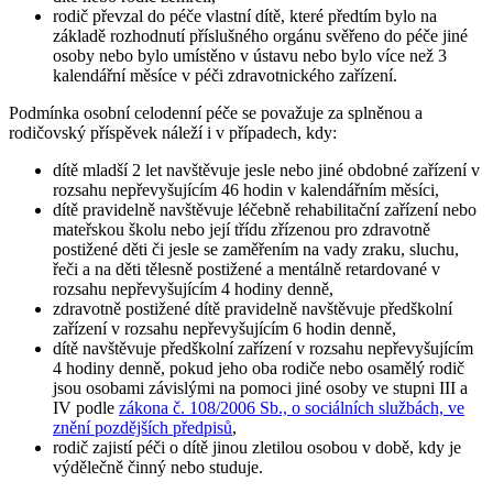
rodič převzal do péče vlastní dítě, které předtím bylo na
základě rozhodnutí příslušného orgánu svěřeno do péče jiné
osoby nebo bylo umístěno v ústavu nebo bylo více než 3
kalendářní měsíce v péči zdravotnického zařízení.
Podmínka osobní celodenní péče se považuje za splněnou a
rodičovský příspěvek náleží i v případech, kdy:
dítě mladší 2 let navštěvuje jesle nebo jiné obdobné zařízení v
rozsahu nepřevyšujícím 46 hodin v kalendářním měsíci,
dítě pravidelně navštěvuje léčebně rehabilitační zařízení nebo
mateřskou školu nebo její třídu zřízenou pro zdravotně
postižené děti či jesle se zaměřením na vady zraku, sluchu,
řeči a na děti tělesně postižené a mentálně retardované v
rozsahu nepřevyšujícím 4 hodiny denně,
zdravotně postižené dítě pravidelně navštěvuje předškolní
zařízení v rozsahu nepřevyšujícím 6 hodin denně,
dítě navštěvuje předškolní zařízení v rozsahu nepřevyšujícím
4 hodiny denně, pokud jeho oba rodiče nebo osamělý rodič
jsou osobami závislými na pomoci jiné osoby ve stupni III a
IV podle
zákona č. 108/2006 Sb., o sociálních službách, ve
znění pozdějších předpisů
,
rodič zajistí péči o dítě jinou zletilou osobou v době, kdy je
výdělečně činný nebo studuje.