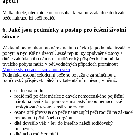
apod.)
Matka dítěte, otec dítěte nebo osoba, která převzala dítě do trvalé
péče nahrazující péči rodičů.
6. Jaké jsou podmínky a postup pro řešení životní
situace
Základní podmínkou pro nárok na tuto dávku je podmínka trvalého
pobytu a bydliště na území České republiky oprávněné osoby a
dítěte zakládajícího nárok na rodičovský příspěvek. Podmínku
trvalého pobytu může v odůvodněných případech prominout
Ministerstvo práce a sociálních věcí
.
Podmínka osobní celodenní péče se považuje za splněnou a
rodičovský příspěvek náleží i v kalendářním měsíci, v němž:
se dítě narodilo,
rodič měl po část měsíce z dávek nemocenského pojištění
nárok na peněžitou pomoc v mateřství nebo nemocenské
poskytované v souvislosti s porodem,
osoba dítě převzala do péče nahrazující péči rodičů na základě
rozhodnutí příslušného orgánu,
dítě dovršilo věk 4 let, do kterého náleží rodičovský
příspěvek,
dítě nebo rodič zemřeli,