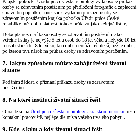
Krajská pobočka Úřadu práce České republiky vydá osobě průkaz
osoby se zdravotním postižením po předložení fotografie a zaplacení
správního poplatku; současně s vydáním průkazu osoby se
zdravotním postižením krajská pobočka Úřadu práce České
republiky určí dobu platnosti tohoto průkazu jako veřejné listiny.
Doba platnosti průkazu osoby se zdravotním postižením jako
veřejné listiny je nejvýše 5 let u osob do 18 let věku a nejvýše 10 let
u osob starších 18 let věku; tato doba nemůže být delší, než je doba,
po kterou trvá nárok na průkaz osoby se zdravotním postižením.
7. Jakým způsobem můžete zahájit řešení životní
situace
Podáním žádosti o přiznání průkazu osoby se zdravotním
postižením.
8. Na které instituci životní situaci řešit
Obraťte se na
Úřad práce České republiky - krajskou pobočku
, resp.
kontaktní pracoviště, nejlépe dle místa vašeho trvalého pobytu.
9. Kde, s kým a kdy životní situaci řešit