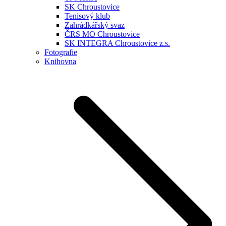
SK Chroustovice
Tenisový klub
Zahrádkářský svaz
ČRS MO Chroustovice
SK INTEGRA Chroustovice z.s.
Fotografie
Knihovna