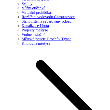
Svatby
Vítání občánků
Virtuální prohlídka
Rozšíření vodovodu Chroustovice
Stanoviště na separovaný odpad
Kanalizace Lhota
Projekty městyse
Vodné a stočné
Městská policie Hrochův Týnec
Knihovna městyse