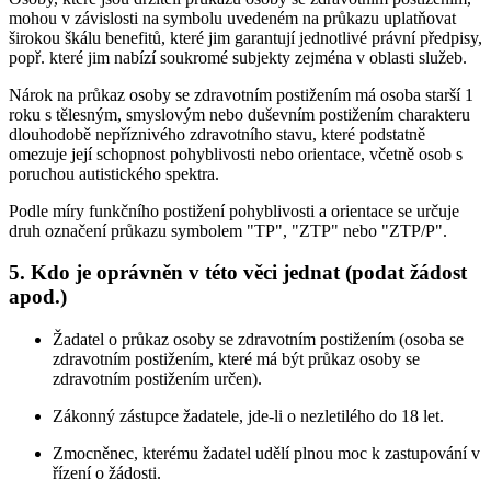
mohou v závislosti na symbolu uvedeném na průkazu uplatňovat
širokou škálu benefitů, které jim garantují jednotlivé právní předpisy,
popř. které jim nabízí soukromé subjekty zejména v oblasti služeb.
Nárok na průkaz osoby se zdravotním postižením má osoba starší 1
roku s tělesným, smyslovým nebo duševním postižením charakteru
dlouhodobě nepříznivého zdravotního stavu, které podstatně
omezuje její schopnost pohyblivosti nebo orientace, včetně osob s
poruchou autistického spektra.
Podle míry funkčního postižení pohyblivosti a orientace se určuje
druh označení průkazu symbolem "TP", "ZTP" nebo "ZTP/P".
5. Kdo je oprávněn v této věci jednat (podat žádost
apod.)
Žadatel o průkaz osoby se zdravotním postižením (osoba se
zdravotním postižením, které má být průkaz osoby se
zdravotním postižením určen).
Zákonný zástupce žadatele, jde-li o nezletilého do 18 let.
Zmocněnec, kterému žadatel udělí plnou moc k zastupování v
řízení o žádosti.