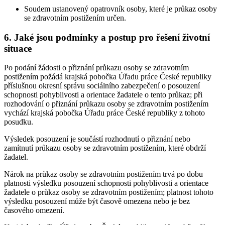
Soudem ustanovený opatrovník osoby, které je průkaz osoby
se zdravotním postižením určen.
6. Jaké jsou podmínky a postup pro řešení životní
situace
Po podání žádosti o přiznání průkazu osoby se zdravotním
postižením požádá krajská pobočka Úřadu práce České republiky
příslušnou okresní správu sociálního zabezpečení o posouzení
schopnosti pohyblivosti a orientace žadatele o tento průkaz; při
rozhodování o přiznání průkazu osoby se zdravotním postižením
vychází krajská pobočka Úřadu práce České republiky z tohoto
posudku.
Výsledek posouzení je součástí rozhodnutí o přiznání nebo
zamítnutí průkazu osoby se zdravotním postižením, které obdrží
žadatel.
Nárok na průkaz osoby se zdravotním postižením trvá po dobu
platnosti výsledku posouzení schopnosti pohyblivosti a orientace
žadatele o průkaz osoby se zdravotním postižením; platnost tohoto
výsledku posouzení může být časově omezena nebo je bez
časového omezení.