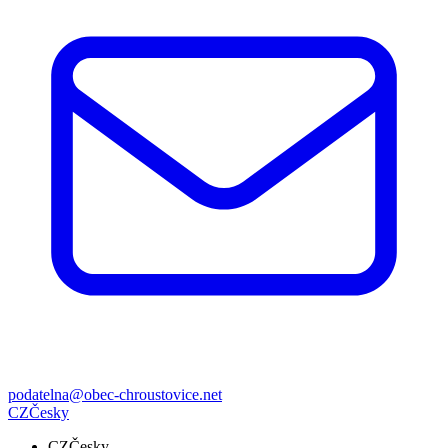
podatelna@obec-chroustovice.net
CZ
Česky
CZ
Česky