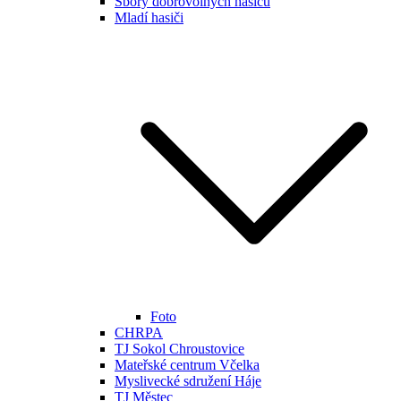
Sbory dobrovolných hasičů
Mladí hasiči
Foto
CHRPA
TJ Sokol Chroustovice
Mateřské centrum Včelka
Myslivecké sdružení Háje
TJ Městec