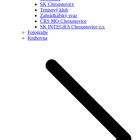
SK Chroustovice
Tenisový klub
Zahrádkářský svaz
ČRS MO Chroustovice
SK INTEGRA Chroustovice z.s.
Fotografie
Knihovna