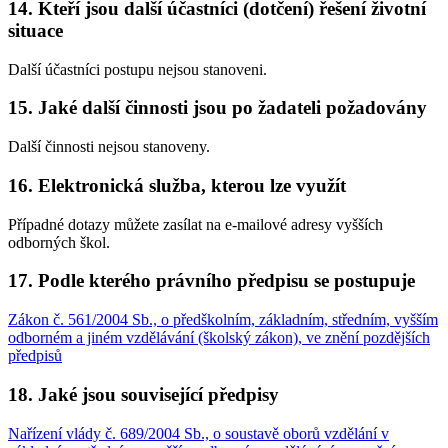
14. Kteří jsou další účastníci (dotčení) řešení životní
situace
Další účastníci postupu nejsou stanoveni.
15. Jaké další činnosti jsou po žadateli požadovány
Další činnosti nejsou stanoveny.
16. Elektronická služba, kterou lze využít
Případné dotazy můžete zasílat na e-mailové adresy vyšších
odborných škol.
17. Podle kterého právního předpisu se postupuje
Zákon č. 561/2004 Sb., o předškolním, základním, středním, vyšším
odborném a jiném vzdělávání (školský zákon), ve znění pozdějších
předpisů
18. Jaké jsou související předpisy
Nařízení vlády č. 689/2004 Sb., o soustavě oborů vzdělání v