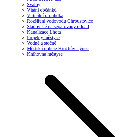
Svatby
Vítání občánků
Virtuální prohlídka
Rozšíření vodovodu Chroustovice
Stanoviště na separovaný odpad
Kanalizace Lhota
Projekty městyse
Vodné a stočné
Městská policie Hrochův Týnec
Knihovna městyse