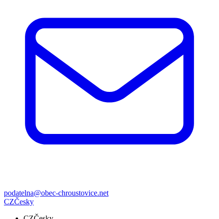
podatelna@obec-chroustovice.net
CZ
Česky
CZ
Česky