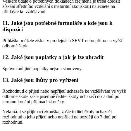
Veškeré údaje o potřebných dokladech (zejména je třeba doložit
získání středního vzdělání s maturitní zkouškou) naleznete na
přihlášce ke vzdělávání.
11. Jaké jsou potřebné formuláře a kde jsou k
dispozici
Přihlášku můžete získat v prodejnách SEVT nebo přímo na vyšší
odborné škole.
12. Jaké jsou poplatky a jak je lze uhradit
Správní ani jiné poplatky nejsou stanoveny.
13. Jaké jsou lhůty pro vyřízení
Rozhodnutí o přijetí nebo nepřijetí uchazeče ke vzdělávání ve vyšší
odborné škole zašle písemně ředitel školy uchazeči do 7 dnů po
termínu konání přijímací zkoušky.
Nekoná-li se přijímací zkouška, zašle ředitel školy uchazeči
rozhodnutí o jeho přijetí nebo nepřijetí nejpozději do 7 dnů po
rozhodnutí.