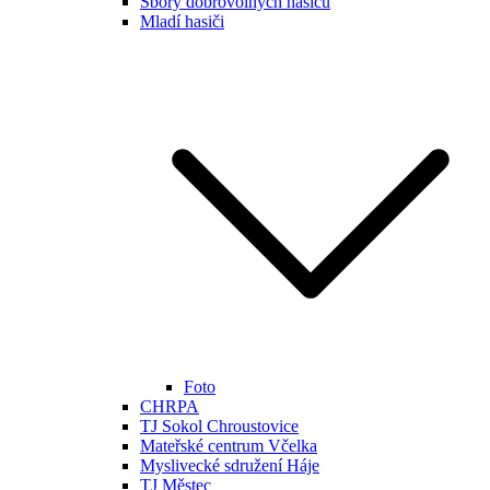
Sbory dobrovolných hasičů
Mladí hasiči
Foto
CHRPA
TJ Sokol Chroustovice
Mateřské centrum Včelka
Myslivecké sdružení Háje
TJ Městec