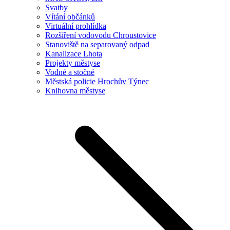
Svatby
Vítání občánků
Virtuální prohlídka
Rozšíření vodovodu Chroustovice
Stanoviště na separovaný odpad
Kanalizace Lhota
Projekty městyse
Vodné a stočné
Městská policie Hrochův Týnec
Knihovna městyse