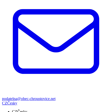
podatelna@obec-chroustovice.net
CZ
Česky
CZ
Česky