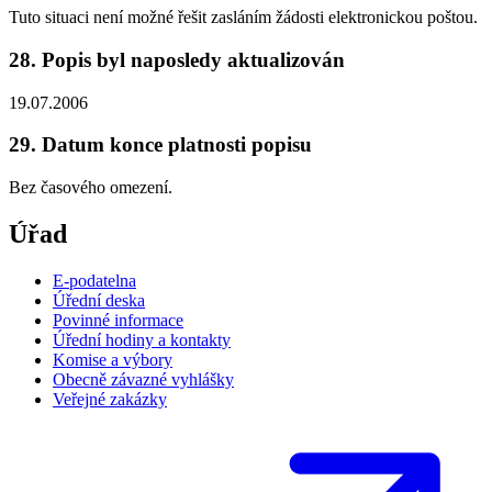
Tuto situaci není možné řešit zasláním žádosti elektronickou poštou.
28. Popis byl naposledy aktualizován
19.07.2006
29. Datum konce platnosti popisu
Bez časového omezení.
Úřad
E-podatelna
Úřední deska
Povinné informace
Úřední hodiny a kontakty
Komise a výbory
Obecně závazné vyhlášky
Veřejné zakázky