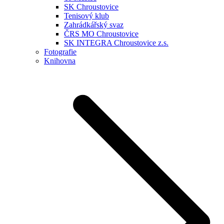
SK Chroustovice
Tenisový klub
Zahrádkářský svaz
ČRS MO Chroustovice
SK INTEGRA Chroustovice z.s.
Fotografie
Knihovna