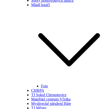
Sbory dobrovolných hasičů
Mladí hasiči
Foto
CHRPA
TJ Sokol Chroustovice
Mateřské centrum Včelka
Myslivecké sdružení Háje
TJ Městec