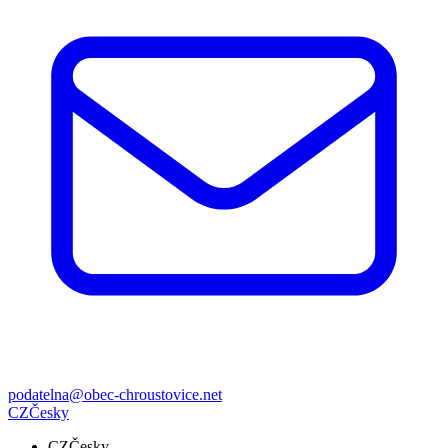
podatelna@obec-chroustovice.net
CZ
Česky
CZ
Česky