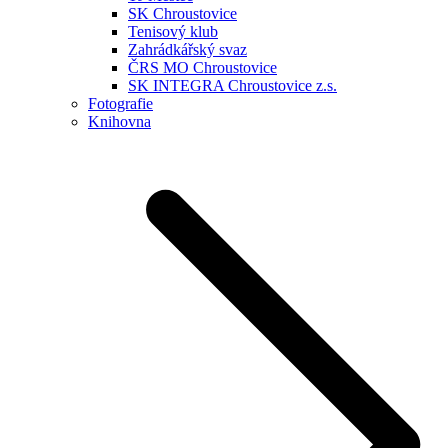
SK Chroustovice
Tenisový klub
Zahrádkářský svaz
ČRS MO Chroustovice
SK INTEGRA Chroustovice z.s.
Fotografie
Knihovna