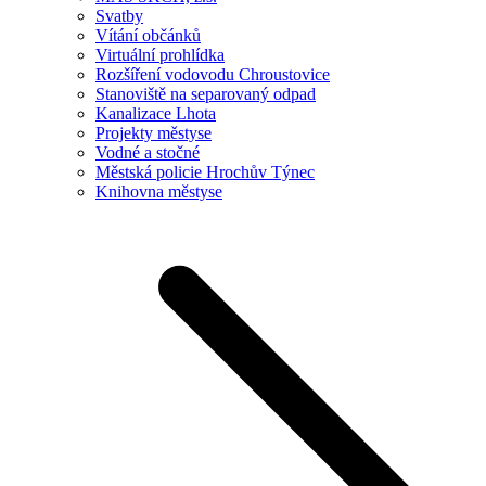
Svatby
Vítání občánků
Virtuální prohlídka
Rozšíření vodovodu Chroustovice
Stanoviště na separovaný odpad
Kanalizace Lhota
Projekty městyse
Vodné a stočné
Městská policie Hrochův Týnec
Knihovna městyse