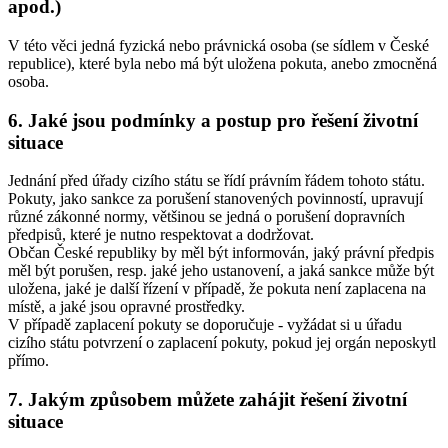
apod.)
V této věci jedná fyzická nebo právnická osoba (se sídlem v České
republice), které byla nebo má být uložena pokuta, anebo zmocněná
osoba.
6. Jaké jsou podmínky a postup pro řešení životní
situace
Jednání před úřady cizího státu se řídí právním řádem tohoto státu.
Pokuty, jako sankce za porušení stanovených povinností, upravují
různé zákonné normy, většinou se jedná o porušení dopravních
předpisů, které je nutno respektovat a dodržovat.
Občan České republiky by měl být informován, jaký právní předpis
měl být porušen, resp. jaké jeho ustanovení, a jaká sankce může být
uložena, jaké je další řízení v případě, že pokuta není zaplacena na
místě, a jaké jsou opravné prostředky.
V případě zaplacení pokuty se doporučuje - vyžádat si u úřadu
cizího státu potvrzení o zaplacení pokuty, pokud jej orgán neposkytl
přímo.
7. Jakým způsobem můžete zahájit řešení životní
situace