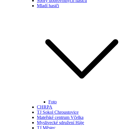
Sbory dobrovolných hasičů
Mladí hasiči
Foto
CHRPA
TJ Sokol Chroustovice
Mateřské centrum Včelka
Myslivecké sdružení Háje
TJ Městec